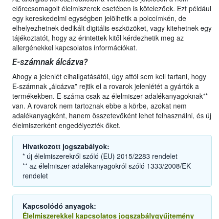
előrecsomagolt élelmiszerek esetében is kötelezőek. Ezt például
egy kereskedelmi egységben jelölhetik a polccímkén, de
elhelyezhetnek dedikált digitális eszközöket, vagy kitehetnek egy
tájékoztatót, hogy az érintettek kitől kérdezhetik meg az
allergénekkel kapcsolatos információkat.
E-számnak álcázva?
Ahogy a jelenlét elhallgatásától, úgy attól sem kell tartani, hogy
E-számnak „álcázva” rejtik el a rovarok jelenlétét a gyártók a
termékekben. E-száma csak az élelmiszer-adalékanyagoknak**
van. A rovarok nem tartoznak ebbe a körbe, azokat nem
adalékanyagként, hanem összetevőként lehet felhasználni, és új
élelmiszerként engedélyezték őket.
Hivatkozott jogszabályok:
* új élelmiszerekről szóló (EU) 2015/2283 rendelet
** az élelmiszer-adalékanyagokról szóló 1333/2008/EK
rendelet
Kapcsolódó anyagok:
Élelmiszerekkel kapcsolatos jogszabálygyűjtemény