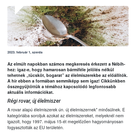
2023. február 1, szerda
Az elmúlt napokban számos megkeresés érkezett a Nébih-
hez: igaz-e, hogy hamarosan bármiféle jelölés nélkül
tehetnek „tücsköt, bogarat” az élelmiszerekbe az előállítók.
A hír ebben a formában semmiképp sem igaz! Cikkünkben
összegyűjtöttük a témához kapcsolódó legfontosabb
aktuális információkat.
Régi rovar, új élelmiszer
A rovar alapú élelmiszerek ún. új élelmiszernek* minősülnek. E
kategóriába soroljuk azokat az élelmiszereket, melyeknél nem
igazolt, hogy 1997. május 15-ét megelőzően hagyományosan
fogyasztották az EU területén.