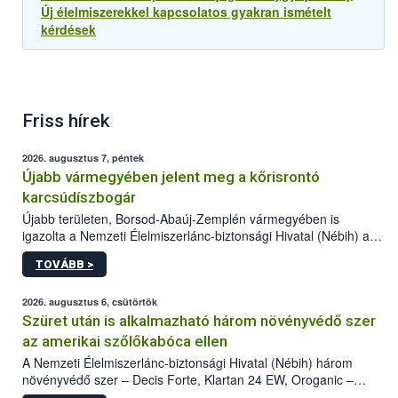
Új élelmiszerekkel kapcsolatos gyakran ismételt
kérdések
Friss hírek
2026. augusztus 7, péntek
Újabb vármegyében jelent meg a kőrisrontó
karcsúdíszbogár
Újabb területen, Borsod-Abaúj-Zemplén vármegyében is
igazolta a Nemzeti Élelmiszerlánc-biztonsági Hivatal (Nébih) a
kőrisrontó karcsúdíszbogár (Agrilus planipennis) jelenlétét. A
TOVÁBB >
kártevőt nem csak színcsapdában találták meg, de már fertőzött
fában is azonosították. A növényvédelmi szakemberek folytatják
az intenzív felderítést, emellett az intézkedéseket a szlovák
2026. augusztus 6, csütörtök
hatósággal is összehangolják a terjedés megállítása érdekében.
Szüret után is alkalmazható három növényvédő szer
az amerikai szőlőkabóca ellen
A Nemzeti Élelmiszerlánc-biztonsági Hivatal (Nébih) három
növényvédő szer – Decis Forte, Klartan 24 EW, Oroganic –
engedélyokiratát módosította, így azok a szüretet követően,