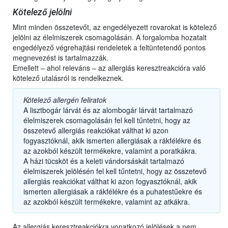
Kötelező jelölni
Mint minden összetevőt, az engedélyezett rovarokat is kötelező
jelölni az élelmiszerek csomagolásán. A forgalomba hozatalt
engedélyező végrehajtási rendeletek a feltüntetendő pontos
megnevezést is tartalmazzák.
Emellett – ahol releváns – az allergiás keresztreakcióra való
kötelező utalásról is rendelkeznek.
Kötelező allergén feliratok
A lisztbogár lárvát és az alombogár lárvát tartalmazó
élelmiszerek csomagolásán fel kell tűntetni, hogy az
összetevő allergiás reakciókat válthat ki azon
fogyasztóknál, akik ismerten allergiásak a rákfélékre és
az azokból készült termékekre, valamint a poratkákra.
A házi tücsköt és a keleti vándorsáskát tartalmazó
élelmiszerek jelölésén fel kell tűntetni, hogy az összetevő
allergiás reakciókat válthat ki azon fogyasztóknál, akik
ismerten allergiásak a rákfélékre és a puhatestűekre és
az azokból készült termékekre, valamint az atkákra.
Az allergiás keresztreakciókra vonatkozó jelölések a nem