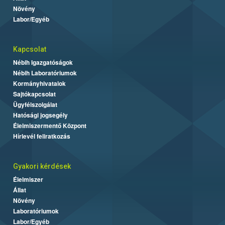
Növény
Labor/Egyéb
Kapcsolat
Nébih Igazgatóságok
Nébih Laboratóriumok
Kormányhivatalok
Sajtókapcsolat
Ügyfélszolgálat
Hatósági jogsegély
Élelmiszermentő Központ
Hírlevél feliratkozás
Gyakori kérdések
Élelmiszer
Állat
Növény
Laboratóriumok
Labor/Egyéb