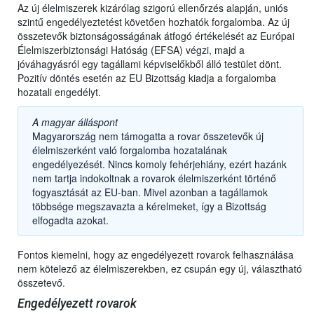
Az új élelmiszerek kizárólag szigorú ellenőrzés alapján, uniós
szintű engedélyeztetést követően hozhatók forgalomba. Az új
összetevők biztonságosságának átfogó értékelését az Európai
Élelmiszerbiztonsági Hatóság (EFSA) végzi, majd a
jóváhagyásról egy tagállami képviselőkből álló testület dönt.
Pozitív döntés esetén az EU Bizottság kiadja a forgalomba
hozatali engedélyt.
A magyar álláspont
Magyarország nem támogatta a rovar összetevők új
élelmiszerként való forgalomba hozatalának
engedélyezését. Nincs komoly fehérjehiány, ezért hazánk
nem tartja indokoltnak a rovarok élelmiszerként történő
fogyasztását az EU-ban. Mivel azonban a tagállamok
többsége megszavazta a kérelmeket, így a Bizottság
elfogadta azokat.
Fontos kiemelni, hogy az engedélyezett rovarok felhasználása
nem kötelező az élelmiszerekben, ez csupán egy új, választható
összetevő.
Engedélyezett rovarok