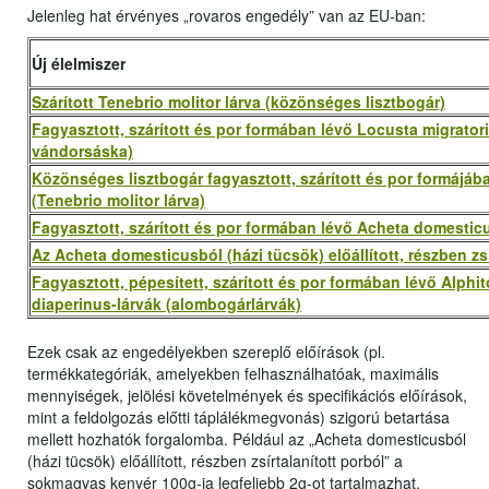
Jelenleg hat érvényes „rovaros engedély” van az EU-ban:
Új élelmiszer
Szárított Tenebrio molitor lárva (közönséges lisztbogár)
Fagyasztott, szárított és por formában lévő Locusta migratoria
vándorsáska)
Közönséges lisztbogár fagyasztott, szárított és por formájába
(Tenebrio molitor lárva)
Fagyasztott, szárított és por formában lévő Acheta domesticu
Az Acheta domesticusból (házi tücsök) előállított, részben zsí
Fagyasztott, pépesített, szárított és por formában lévő Alphi
diaperinus-lárvák (alombogárlárvák)
Ezek csak az engedélyekben szereplő előírások (pl.
termékkategóriák, amelyekben felhasználhatóak, maximális
mennyiségek, jelölési követelmények és specifikációs előírások,
mint a feldolgozás előtti táplálékmegvonás) szigorú betartása
mellett hozhatók forgalomba. Például az „Acheta domesticusból
(házi tücsök) előállított, részben zsírtalanított porból” a
sokmagvas kenyér 100g-ja legfeljebb 2g-ot tartalmazhat.