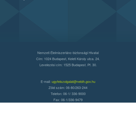
Nemzeti Élelmiszerlánc-biztonsági Hivatal
Cím: 1024 Budapest, Keleti Károly utca. 24.
Levelezési cím: 1525 Budapest. Pf. 30.
E-mail:
ugyfelszolgalat@nebih.gov.hu
Zöld szám: 06-80/263-244
Telefon: 06-1/ 336-9000
Fax: 06-1/336-9479