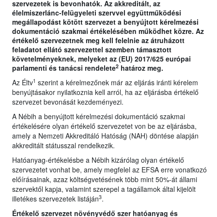
szervezetek is bevonhatók. Az akkreditált, az
élelmiszerlánc-felügyeleti szervvel együttműködési
megállapodást kötött szervezet a benyújtott kérelmezési
dokumentáció szakmai értékelésében működhet közre. Az
értékelő szervezetnek meg kell felelnie az átruházott
feladatot ellátó szervezettel szemben támasztott
követelményeknek, melyeket az (EU) 2017/625 európai
2
parlamenti és tanácsi rendelete
határoz meg.
1
Az Éltv
szerint a kérelmezőnek már az eljárás iránti kérelem
benyújtásakor nyilatkoznia kell arról, ha az eljárásba értékelő
szervezet bevonását kezdeményezi.
A Nébih a benyújtott kérelmezési dokumentáció szakmai
értékelésére olyan értékelő szervezetet von be az eljárásba,
amely a Nemzeti Akkreditáló Hatóság (NAH) döntése alapján
akkreditált státusszal rendelkezik.
Hatóanyag-értékelésbe a Nébih kizárólag olyan értékelő
szervezetet vonhat be, amely megfelel az EFSA erre vonatkozó
előírásainak, azaz költségvetésének több mint 50%-át állami
szervektől kapja, valamint szerepel a tagállamok által kijelölt
3
illetékes szervezetek listáján
.
Értékelő szervezet növényvédő szer hatóanyag és