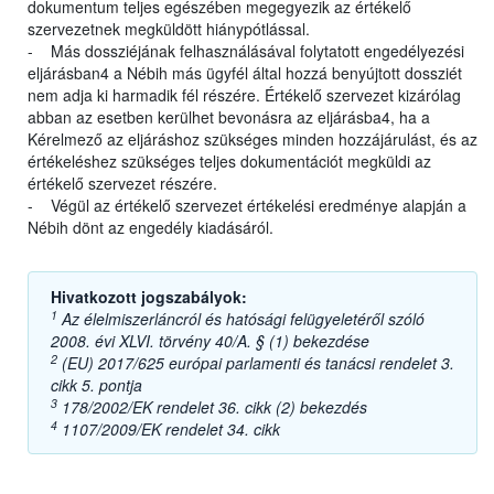
dokumentum teljes egészében megegyezik az értékelő
szervezetnek megküldött hiánypótlással.
- Más dossziéjának felhasználásával folytatott engedélyezési
eljárásban4 a Nébih más ügyfél által hozzá benyújtott dossziét
nem adja ki harmadik fél részére. Értékelő szervezet kizárólag
abban az esetben kerülhet bevonásra az eljárásba4, ha a
Kérelmező az eljáráshoz szükséges minden hozzájárulást, és az
értékeléshez szükséges teljes dokumentációt megküldi az
értékelő szervezet részére.
- Végül az értékelő szervezet értékelési eredménye alapján a
Nébih dönt az engedély kiadásáról.
Hivatkozott jogszabályok:
1
Az élelmiszerláncról és hatósági felügyeletéről szóló
2008. évi XLVI. törvény 40/A. § (1) bekezdése
2
(EU) 2017/625 európai parlamenti és tanácsi rendelet 3.
cikk 5. pontja
3
178/2002/EK rendelet 36. cikk (2) bekezdés
4
1107/2009/EK rendelet 34. cikk