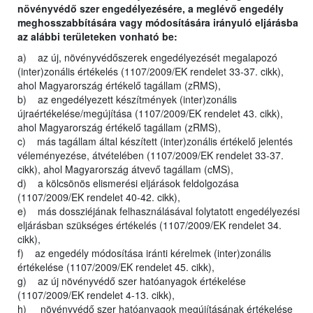
növényvédő szer engedélyezésére, a meglévő engedély
meghosszabbítására vagy módosítására irányuló eljárásba
az alábbi területeken vonható be:
a) az új, növényvédőszerek engedélyezését megalapozó
(inter)zonális értékelés (1107/2009/EK rendelet 33-37. cikk),
ahol Magyarország értékelő tagállam (zRMS),
b) az engedélyezett készítmények (inter)zonális
újraértékelése/megújítása (1107/2009/EK rendelet 43. cikk),
ahol Magyarország értékelő tagállam (zRMS),
c) más tagállam által készített (inter)zonális értékelő jelentés
véleményezése, átvételében (1107/2009/EK rendelet 33-37.
cikk), ahol Magyarország átvevő tagállam (cMS),
d) a kölcsönös elismerési eljárások feldolgozása
(1107/2009/EK rendelet 40-42. cikk),
e) más dossziéjának felhasználásával folytatott engedélyezési
eljárásban szükséges értékelés (1107/2009/EK rendelet 34.
cikk),
f) az engedély módosítása iránti kérelmek (inter)zonális
értékelése (1107/2009/EK rendelet 45. cikk),
g) az új növényvédő szer hatóanyagok értékelése
(1107/2009/EK rendelet 4-13. cikk),
h) növényvédő szer hatóanyagok megújításának értékelése