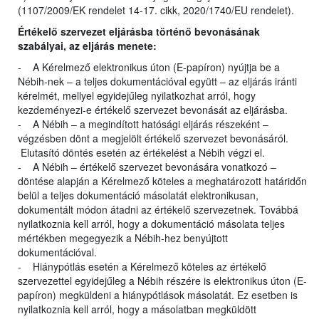
(1107/2009/EK rendelet 14-17. cikk, 2020/1740/EU rendelet).
Értékelő szervezet eljárásba történő bevonásának
szabályai, az eljárás menete:
- A Kérelmező elektronikus úton (E-papíron) nyújtja be a
Nébih-nek – a teljes dokumentációval együtt – az eljárás iránti
kérelmét, mellyel egyidejűleg nyilatkozhat arról, hogy
kezdeményezi-e értékelő szervezet bevonását az eljárásba.
- A Nébih – a megindított hatósági eljárás részeként –
végzésben dönt a megjelölt értékelő szervezet bevonásáról.
Elutasító döntés esetén az értékelést a Nébih végzi el.
- A Nébih – értékelő szervezet bevonására vonatkozó –
döntése alapján a Kérelmező köteles a meghatározott határidőn
belül a teljes dokumentáció másolatát elektronikusan,
dokumentált módon átadni az értékelő szervezetnek. Továbbá
nyilatkoznia kell arról, hogy a dokumentáció másolata teljes
mértékben megegyezik a Nébih-hez benyújtott
dokumentációval.
- Hiánypótlás esetén a Kérelmező köteles az értékelő
szervezettel egyidejűleg a Nébih részére is elektronikus úton (E-
papíron) megküldeni a hiánypótlások másolatát. Ez esetben is
nyilatkoznia kell arról, hogy a másolatban megküldött