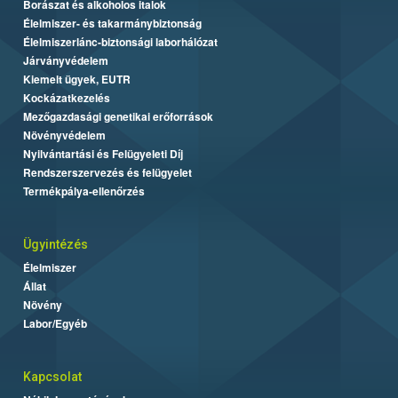
Borászat és alkoholos italok
Élelmiszer- és takarmánybiztonság
Élelmiszerlánc-biztonsági laborhálózat
Járványvédelem
Kiemelt ügyek, EUTR
Kockázatkezelés
Mezőgazdasági genetikai erőforrások
Növényvédelem
Nyilvántartási és Felügyeleti Díj
Rendszerszervezés és felügyelet
Termékpálya-ellenőrzés
Ügyintézés
Élelmiszer
Állat
Növény
Labor/Egyéb
Kapcsolat