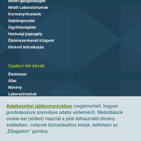
Nébih Igazgatóságok
Nébih Laboratóriumok
Kormányhivatalok
Sajtókapcsolat
Ügyfélszolgálat
Hatósági jogsegély
Élelmiszermentő Központ
Hírlevél feliratkozás
Gyakori kérdések
Élelmiszer
Állat
Növény
Laboratóriumok
Labor/Egyéb
Adatkezelési tájékoztatónkban
megismerheti, hogyan
gondoskodunk személyes adatai védelméről. Weboldalunk
cookie-kat (sütiket) használ a jobb felhasználói élmény
érdekében, melynek biztosításához kérjük, kattintson az
„Elfogadom” gombra.