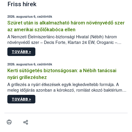
Friss hírek
2026. augusztus 6, csütörtök
Szüret után is alkalmazható három növényvédő szer
az amerikai szőlőkabóca ellen
A Nemzeti Élelmiszerlánc-biztonsági Hivatal (Nébih) három
növényvédő szer – Decis Forte, Klartan 24 EW, Oroganic –
engedélyokiratát módosította, így azok a szüretet követően,
TOVÁBB >
egészen a vesszőérettség (BBCH 91) stádiumáig
felhasználhatóak a szőlőben. A kiterjesztések célja, hogy a korai
érésű szőlőkben is legyen lehetőség a károsító elleni további
2026. augusztus 6, csütörtök
védekezésre. Az Oroganic készítmény kis kiszerelésben kiskerti
Kerti sütögetés biztonságosan: a Nébih tanácsai
felhasználók számára is elérhető és ökológiai termesztésben is
nyári grillezéshez
engedélyezett.
A grillezés a nyári étkezések egyik legkedveltebb formája. A
meleg időjárás azonban a kórokozó, romlást okozó baktériumok
gyorsabb szaporodásának is kedvez. A szabadtéri sütögetés
TOVÁBB >
ezért nem csupán a megfelelő sütési technikáról szól: legalább
ilyen fontos az alapanyagok biztonságos kezelése, az alapvető
higiéniai szabályok betartása, a megfelelő hőkezelés, valamint a
maradékok szakszerű tárolása. A Nemzeti Élelmiszerlánc-
biztonsági Hivatal (Nébih) Oktatási Programja összegyűjtötte a
biztonságos grillezés legfontosabb tudnivalóit.