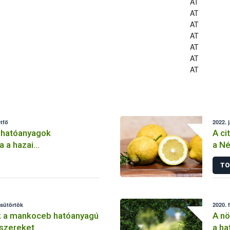
AT
AT
AT
AT
AT
AT
AT
tfő
2022. 
 hatóanyagok
A ci
a a hazai
a Né
lemben
TO
csütörtök
2020. 
k a mankoceb hatóanyagú
A nö
szereket
a ha