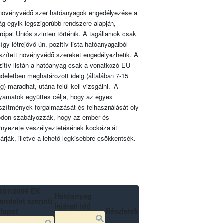
növényvédő szer hatóanyagok engedélyezése a
lág egyik legszigorúbb rendszere alapján,
rópai Uniós szinten történik. A tagállamok csak
 így létrejövő ún. pozitív lista hatóanyagaiból
szített növényvédő szereket engedélyezhetik. A
zitív listán a hatóanyag csak a vonatkozó EU
ndeletben meghatározott ideig (általában 7-15
ig) maradhat, utána felül kell vizsgálni. A
lyamatok együttes célja, hogy az egyes
szítmények forgalmazását és felhasználását oly
don szabályozzák, hogy az ember és
rnyezete veszélyeztetésének kockázatát
zárják, illetve a lehető legkisebbre csökkentsék.
107/2009 EK
Hatóanyag
endelet szerinti
lejárati idő
llapot
Részletek