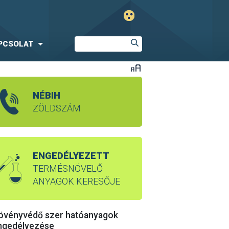
PCSOLAT
NÉBIH
ZÖLDSZÁM
ENGEDÉLYEZETT
TERMÉSNÖVELŐ
ANYAGOK KERESŐJE
övényvédő szer hatóanyagok
ngedélyezése