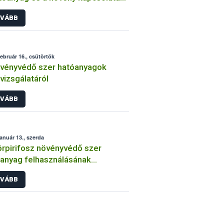
int
VÁBB
február 16., csütörtök
vényvédő szer hatóanyagok
lvizsgálatáról
VÁBB
január 13., szerda
órpirifosz növényvédő szer
anyag felhasználásának
átozása
VÁBB