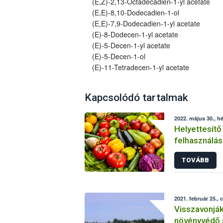
(E,Z)-2,13-Octadecadien-1-yl acetate
(E,E)-8,10-Dodecadien-1-ol
(E,E)-7,9-Dodecadien-1-yl acetate
(E)-8-Dodecen-1-yl acetate
(E)-5-Decen-1-yl acetate
(E)-5-Decen-1-ol
(E)-11-Tetradecen-1-yl acetate
Kapcsolódó tartalmak
2022. május 30., hé
Helyettesítő
felhasználás
növényvéde
TOVÁBB
2021. február 25., 
Visszavonjá
növényvédő 