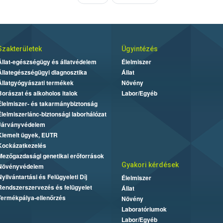
Szakterületek
Ügyintézés
Állat-egészségügy és állatvédelem
Élelmiszer
Állategészségügyi diagnosztika
Állat
Állatgyógyászati termékek
Növény
Borászat és alkoholos italok
Labor/Egyéb
Élelmiszer- és takarmánybiztonság
Élelmiszerlánc-biztonsági laborhálózat
Járványvédelem
Kiemelt ügyek, EUTR
Kockázatkezelés
Mezőgazdasági genetikai erőforrások
Gyakori kérdések
Növényvédelem
Nyilvántartási és Felügyeleti Díj
Élelmiszer
Rendszerszervezés és felügyelet
Állat
Termékpálya-ellenőrzés
Növény
Laboratóriumok
Labor/Egyéb