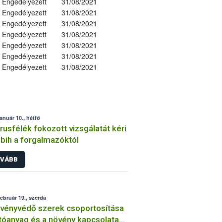
Engedélyezett
31/08/2021
Engedélyezett
31/08/2021
Engedélyezett
31/08/2021
Engedélyezett
31/08/2021
Engedélyezett
31/08/2021
Engedélyezett
31/08/2021
Engedélyezett
31/08/2021
január 10., hétfő
trusfélék fokozott vizsgálatát kéri
bih a forgalmazóktól
VÁBB
február 19., szerda
vényvédő szerek csoportosítása
tóanyag és a növény kapcsolata