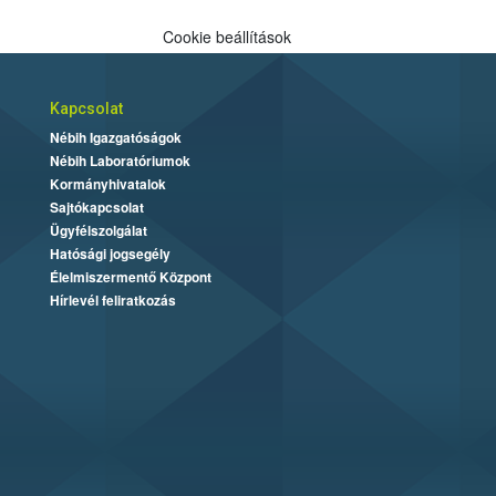
Cookie beállítások
Kapcsolat
Nébih Igazgatóságok
Nébih Laboratóriumok
Kormányhivatalok
Sajtókapcsolat
Ügyfélszolgálat
Hatósági jogsegély
Élelmiszermentő Központ
Hírlevél feliratkozás