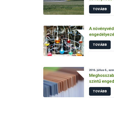
TOVÁBB
A növényvéd
engedélyezé
vizsgálatáról
TOVÁBB
2016. július 6., sze
Meghosszabbí
szintű enged
TOVÁBB