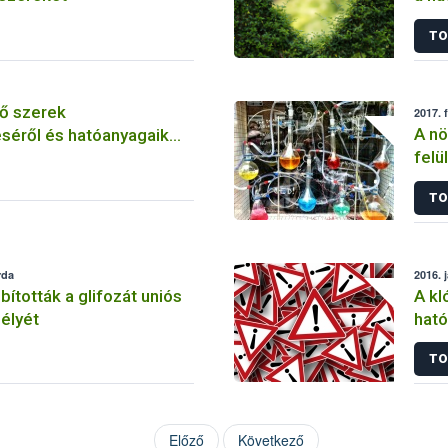
szer
TO
ő szerek
2017. 
A nö
séről és hatóanyagaik
felü
TO
rda
2016. 
tották a glifozát uniós
A kl
élyét
ható
korl
TO
Előző
Következő