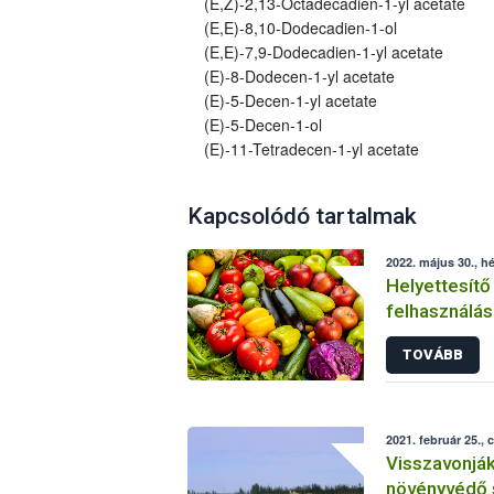
(E,Z)-2,13-Octadecadien-1-yl acetate
(E,E)-8,10-Dodecadien-1-ol
(E,E)-7,9-Dodecadien-1-yl acetate
(E)-8-Dodecen-1-yl acetate
(E)-5-Decen-1-yl acetate
(E)-5-Decen-1-ol
(E)-11-Tetradecen-1-yl acetate
Kapcsolódó tartalmak
2022. május 30., hé
Helyettesítő
felhasználás
növényvéde
TOVÁBB
2021. február 25., 
Visszavonjá
növényvédő 