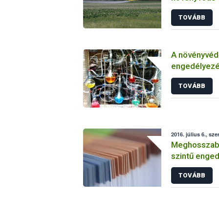
TOVÁBB
A növényvéd
engedélyezé
vizsgálatáról
TOVÁBB
2016. július 6., sze
Meghosszabbí
szintű enged
TOVÁBB