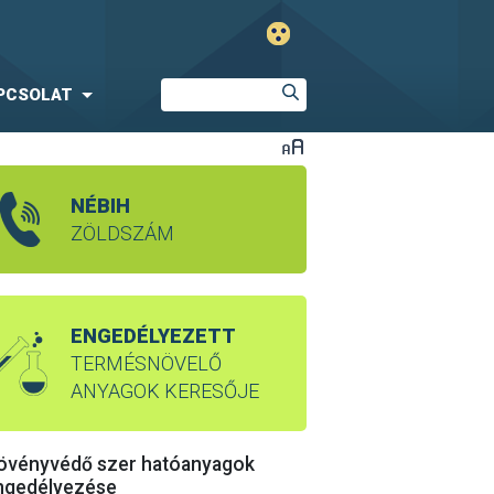
PCSOLAT
NÉBIH
ZÖLDSZÁM
ENGEDÉLYEZETT
TERMÉSNÖVELŐ
ANYAGOK KERESŐJE
övényvédő szer hatóanyagok
ngedélyezése