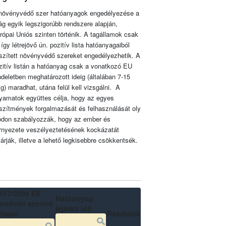
növényvédő szer hatóanyagok engedélyezése a
lág egyik legszigorúbb rendszere alapján,
rópai Uniós szinten történik. A tagállamok csak
 így létrejövő ún. pozitív lista hatóanyagaiból
szített növényvédő szereket engedélyezhetik. A
zitív listán a hatóanyag csak a vonatkozó EU
ndeletben meghatározott ideig (általában 7-15
ig) maradhat, utána felül kell vizsgálni. A
lyamatok együttes célja, hogy az egyes
szítmények forgalmazását és felhasználását oly
don szabályozzák, hogy az ember és
rnyezete veszélyeztetésének kockázatát
zárják, illetve a lehető legkisebbre csökkentsék.
107/2009 EK
Hatóanyag
endelet szerinti
lejárati idő
llapot
Részletek