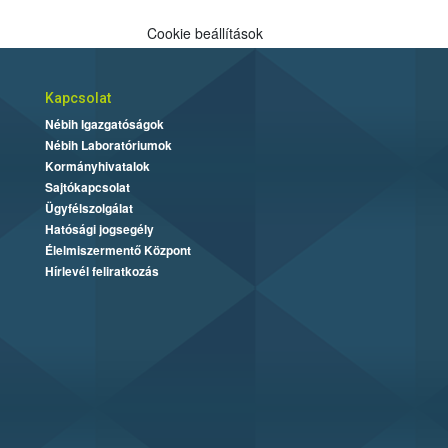
Cookie beállítások
Kapcsolat
Nébih Igazgatóságok
Nébih Laboratóriumok
Kormányhivatalok
Sajtókapcsolat
Ügyfélszolgálat
Hatósági jogsegély
Élelmiszermentő Központ
Hírlevél feliratkozás