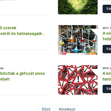
szer
TO
ő szerek
2017. 
A nö
séről és hatóanyagaik
felü
TO
rda
2016. 
tották a glifozát uniós
A kl
élyét
ható
korl
TO
Előző
Következő