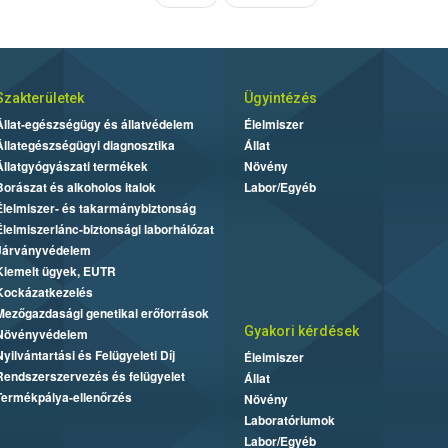
Szakterületek
Ügyintézés
Állat-egészségügy és állatvédelem
Élelmiszer
Állategészségügyi diagnosztika
Állat
Állatgyógyászati termékek
Növény
Borászat és alkoholos italok
Labor/Egyéb
Élelmiszer- és takarmánybiztonság
Élelmiszerlánc-biztonsági laborhálózat
Járványvédelem
Kiemelt ügyek, EUTR
Kockázatkezelés
Mezőgazdasági genetikai erőforrások
Gyakori kérdések
Növényvédelem
Nyilvántartási és Felügyeleti Díj
Élelmiszer
Rendszerszervezés és felügyelet
Állat
Termékpálya-ellenőrzés
Növény
Laboratóriumok
Labor/Egyéb