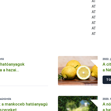
AT
AT
AT
AT
AT
AT
AT
tfő
2022. 
 hatóanyagok
A ci
a a hazai
a Né
lemben
TO
csütörtök
2020. 
k a mankoceb hatóanyagú
A nö
szereket
a ha