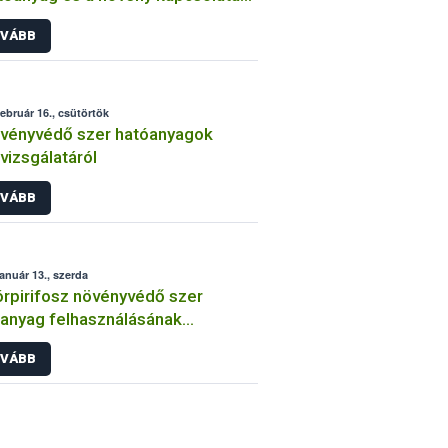
int
VÁBB
február 16., csütörtök
vényvédő szer hatóanyagok
lvizsgálatáról
VÁBB
január 13., szerda
órpirifosz növényvédő szer
anyag felhasználásának
átozása
VÁBB