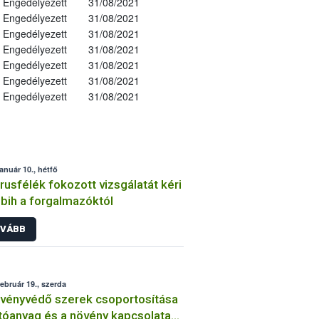
Engedélyezett
31/08/2021
Engedélyezett
31/08/2021
Engedélyezett
31/08/2021
Engedélyezett
31/08/2021
Engedélyezett
31/08/2021
Engedélyezett
31/08/2021
Engedélyezett
31/08/2021
január 10., hétfő
trusfélék fokozott vizsgálatát kéri
bih a forgalmazóktól
VÁBB
február 19., szerda
vényvédő szerek csoportosítása
tóanyag és a növény kapcsolata