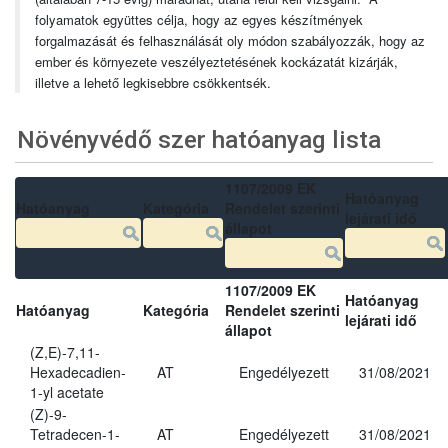
folyamatok együttes célja, hogy az egyes készítmények
forgalmazását és felhasználását oly módon szabályozzák, hogy az
ember és környezete veszélyeztetésének kockázatát kizárják,
illetve a lehető legkisebbre csökkentsék.
Növényvédő szer hatóanyag lista
1107/2009 EK
Hatóanyag
Hatóanyag
Kategória
Rendelet szerinti
lejárati idő
állapot
1107/2009 EK
Hatóanyag
Hatóanyag
Kategória
Rendelet szerinti
lejárati idő
állapot
(Z,E)-7,11-
Hexadecadien-
AT
Engedélyezett
31/08/2021
1-yl acetate
(Z)-9-
Tetradecen-1-
AT
Engedélyezett
31/08/2021