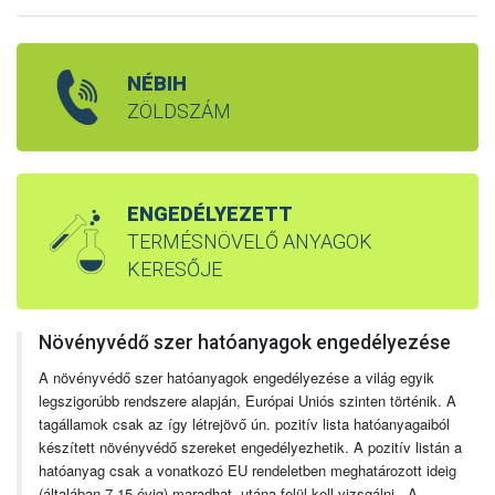
NÉBIH
ZÖLDSZÁM
ENGEDÉLYEZETT
TERMÉSNÖVELŐ ANYAGOK
KERESŐJE
Növényvédő szer hatóanyagok engedélyezése
A növényvédő szer hatóanyagok engedélyezése a világ egyik
legszigorúbb rendszere alapján, Európai Uniós szinten történik. A
tagállamok csak az így létrejövő ún. pozitív lista hatóanyagaiból
készített növényvédő szereket engedélyezhetik. A pozitív listán a
hatóanyag csak a vonatkozó EU rendeletben meghatározott ideig
(általában 7-15 évig) maradhat, utána felül kell vizsgálni. A