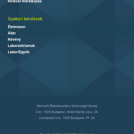
Hírlevél feliratkozás
Gyakori kérdések
Élelmiszer
Állat
Növény
Laboratóriumok
Labor/Egyéb
Nemzeti Élelmiszerlánc-biztonsági Hivatal
Cím: 1024 Budapest, Keleti Károly utca. 24.
Levelezési cím: 1525 Budapest. Pf. 30.
E-mail:
ugyfelszolgalat@nebih.gov.hu