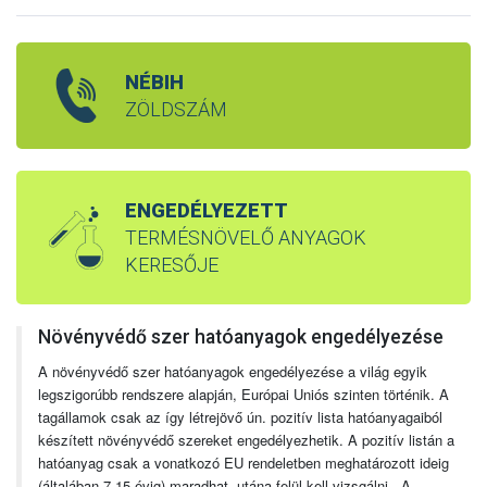
NÉBIH
ZÖLDSZÁM
ENGEDÉLYEZETT
TERMÉSNÖVELŐ ANYAGOK
KERESŐJE
Növényvédő szer hatóanyagok engedélyezése
A növényvédő szer hatóanyagok engedélyezése a világ egyik
legszigorúbb rendszere alapján, Európai Uniós szinten történik. A
tagállamok csak az így létrejövő ún. pozitív lista hatóanyagaiból
készített növényvédő szereket engedélyezhetik. A pozitív listán a
hatóanyag csak a vonatkozó EU rendeletben meghatározott ideig
(általában 7-15 évig) maradhat, utána felül kell vizsgálni. A