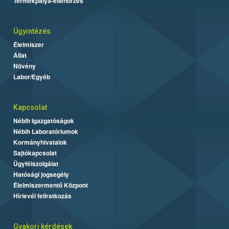
Termékpálya-ellenőrzés
Ügyintézés
Élelmiszer
Állat
Növény
Labor/Egyéb
Kapcsolat
Nébih Igazgatóságok
Nébih Laboratóriumok
Kormányhivatalok
Sajtókapcsolat
Ügyfélszolgálat
Hatósági jogsegély
Élelmiszermentő Központ
Hírlevél feliratkozás
Gyakori kérdések