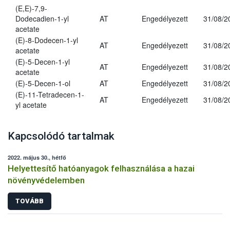
(E,E)-7,9-
Dodecadien-1-yl
AT
Engedélyezett
31/08/2
acetate
(E)-8-Dodecen-1-yl
AT
Engedélyezett
31/08/2
acetate
(E)-5-Decen-1-yl
AT
Engedélyezett
31/08/2
acetate
(E)-5-Decen-1-ol
AT
Engedélyezett
31/08/2
(E)-11-Tetradecen-1-
AT
Engedélyezett
31/08/2
yl acetate
Kapcsolódó tartalmak
2022. május 30., hétfő
Helyettesítő hatóanyagok felhasználása a hazai
növényvédelemben
TOVÁBB