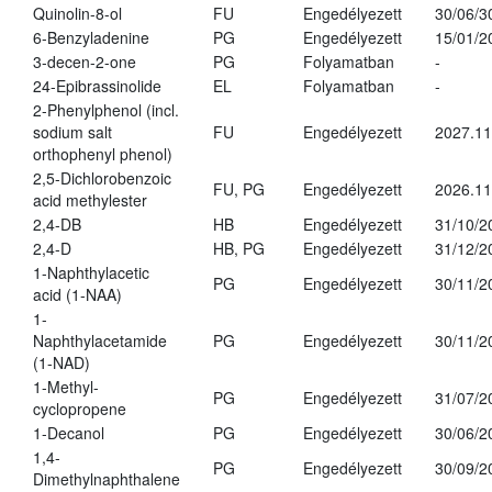
Quinolin-8-ol
FU
Engedélyezett
30/06/3
6-Benzyladenine
PG
Engedélyezett
15/01/2
3-decen-2-one
PG
Folyamatban
-
24-Epibrassinolide
EL
Folyamatban
-
2-Phenylphenol (incl.
sodium salt
FU
Engedélyezett
2027.11
orthophenyl phenol)
2,5-Dichlorobenzoic
FU, PG
Engedélyezett
2026.11
acid methylester
2,4-DB
HB
Engedélyezett
31/10/2
2,4-D
HB, PG
Engedélyezett
31/12/2
1-Naphthylacetic
PG
Engedélyezett
30/11/2
acid (1-NAA)
1-
Naphthylacetamide
PG
Engedélyezett
30/11/2
(1-NAD)
1-Methyl-
PG
Engedélyezett
31/07/2
cyclopropene
1-Decanol
PG
Engedélyezett
30/06/2
1,4-
PG
Engedélyezett
30/09/2
Dimethylnaphthalene