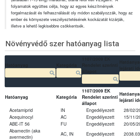
folyamatok együttes célja, hogy az egyes készítmények
forgalmazását és felhasználását oly módon szabályozzák, hogy az
ember és környezete veszélyeztetésének kockázatát kizárják,
illetve a lehető legkisebbre csökkentsék.
Növényvédő szer hatóanyag lista
1107/2009 EK
Hatóanya
Hatóanyag
Kategória
Rendelet szerinti
lejárati id
állapot
1107/2009 EK
Hatóanya
Hatóanyag
Kategória
Rendelet szerinti
lejárati id
állapot
Acetamiprid
IN
Engedélyezett
28/02/2
Acequinocyl
AC
Engedélyezett
15/11/2
ABE-IT 56
FU
Engedélyezett
20/05/2
Abamectin (aka
AC, IN
Engedélyezett
2038.03
avermectin)