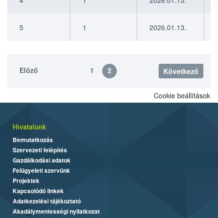
4
1
2026.01.13.
5
1
2026.01.13.
Előző
1
2
Következő
Cookie beállítások
Hivatalunk
Bemutatkozás
Szervezeti felépítés
Gazdálkodási adatok
Felügyeleti szervünk
Projektek
Kapcsolódó linkek
Adatkezelési tájékoztató
Akadálymentességi nyilatkozat