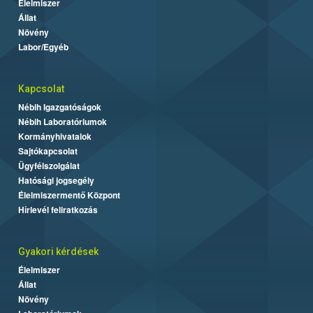
Élelmiszer
Állat
Növény
Labor/Egyéb
Kapcsolat
Nébih Igazgatóságok
Nébih Laboratóriumok
Kormányhivatalok
Sajtókapcsolat
Ügyfélszolgálat
Hatósági jogsegély
Élelmiszermentő Központ
Hírlevél feliratkozás
Gyakori kérdések
Élelmiszer
Állat
Növény