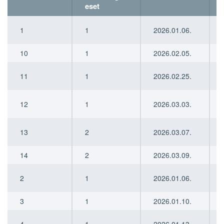
eset
sorsz
sorsz
elsődleges
elsődleges
megerősítés
megerősítés
1
1
2026.01.06.
vagy
vagy
dátuma
dátuma
másodlagos
másodlagos
eset
eset
10
1
2026.02.05.
11
1
2026.02.25.
12
1
2026.03.03.
13
2
2026.03.07.
14
2
2026.03.09.
2
1
2026.01.06.
3
1
2026.01.10.