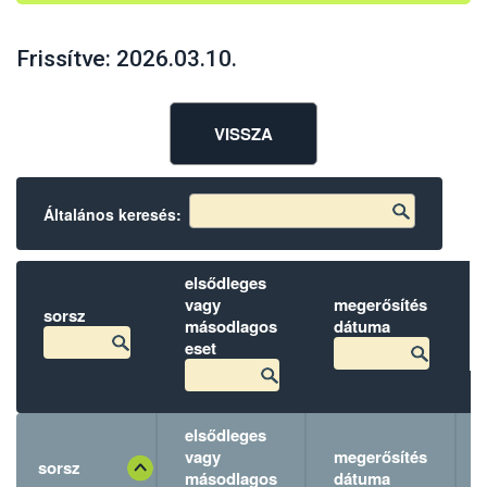
Frissítve: 2026.03.10.
VISSZA
Általános keresés:
elsődleges
vagy
megerősítés
sorsz
másodlagos
dátuma
eset
elsődleges
vagy
megerősítés
sorsz
másodlagos
dátuma