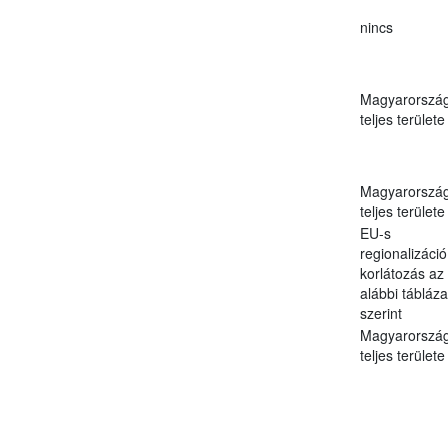
nincs
Magyarorszá
teljes területe
Magyarorszá
teljes területe
EU-s
regionalizáció
korlátozás az
alábbi tábláza
szerint
Magyarorszá
teljes területe