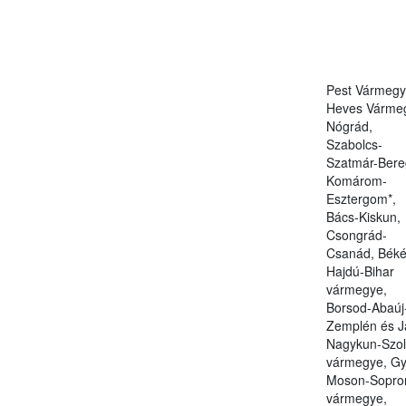
Pest Vármegy
Heves Várme
Nógrád,
Szabolcs-
Szatmár-Bere
Komárom-
Esztergom*,
Bács-Kiskun,
Csongrád-
Csanád, Béké
Hajdú-Bihar
vármegye,
Borsod-Abaúj
Zemplén és J
Nagykun-Szo
vármegye, Gy
Moson-Sopro
vármegye,