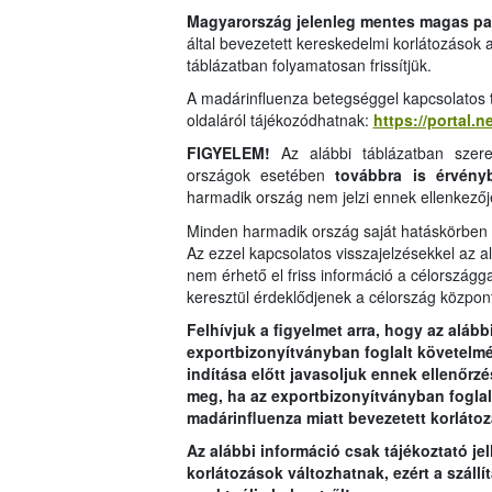
Magyarország jelenleg mentes magas pa
által bevezetett kereskedelmi korlátozások
táblázatban folyamatosan frissítjük.
A madárinfluenza betegséggel kapcsolatos tu
oldaláról tájékozódhatnak:
https://portal.
FIGYELEM!
Az alábbi táblázatban szere
országok esetében
továbbra is érvény
harmadik ország nem jelzi ennek ellenkezőj
Minden harmadik ország saját hatáskörben d
Az ezzel kapcsolatos visszajelzésekkel az a
nem érhető el friss információ a célországg
keresztül érdeklődjenek a célország közpon
Felhívjuk a figyelmet arra, hogy az aláb
exportbizonyítványban foglalt követelmény
indítása előtt javasoljuk ennek ellenőrzé
meg, ha az exportbizonyítványban foglalt
madárinfluenza miatt bevezetett korlátozá
Az alábbi információ csak tájékoztató je
korlátozások változhatnak, ezért a száll