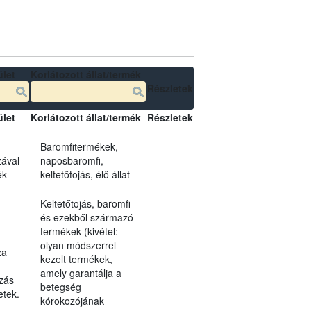
ület
Korlátozott állat/termék
Részletek
ület
Korlátozott állat/termék
Részletek
Baromfitermékek,
zával
naposbaromfi,
ék
keltetőtojás, élő állat
Keltetőtojás, baromfi
és ezekből származó
termékek (kivétel:
olyan módszerrel
za
kezelt termékek,
amely garantálja a
ozás
betegség
etek.
kórokozójának