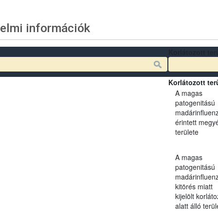
elmi információk
Korlátozott ter
Korlátozott ter
A magas
patogenitású
madárinfluen
érintett megy
területe
A magas
patogenitású
madárinfluen
kitörés miatt
kijelölt korlát
alatt álló terül