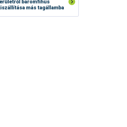
erületről baromfihús
iszállítása más tagállamba