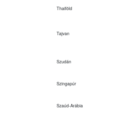
Thaiföld
Tajvan
Szudán
Szingapúr
Szaúd-Arábia