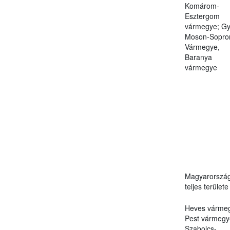
Komárom-
Esztergom
vármegye; Gy
Moson-Sopro
Vármegye,
Baranya
vármegye
Magyarorszá
teljes területe
Heves várme
Pest vármegy
Szabolcs-