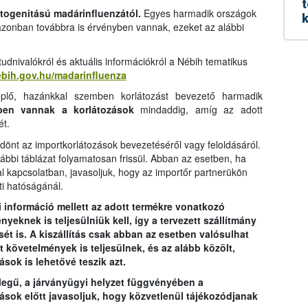
t
togenitású madárinfluenzától.
Egyes harmadik országok
k
 azonban továbbra is érvényben vannak, ezeket az alábbi
dnivalókról és aktuális információkról a Nébih tematikus
nebih.gov.hu/madarinfluenza
plő, hazánkkal szemben korlátozást bevezető harmadik
ben vannak a korlátozások
mindaddig, amíg az adott
ét.
önt az importkorlátozások bevezetéséről vagy feloldásáról.
lábbi táblázat folyamatosan frissül. Abban az esetben, ha
al kapcsolatban, javasoljuk, hogy az importőr partnerükön
ti hatóságánál.
bi információ mellett az adott termékre vonatkozó
eknek is teljesülniük kell, így a tervezett szállítmány
sét is. A kiszállítás csak abban az esetben valósulhat
 követelmények is teljesülnek, és az alább közölt,
sok is lehetővé teszik azt.
llegű, a járványügyi helyzet függvényében a
ítások előtt javasoljuk, hogy közvetlenül tájékozódjanak