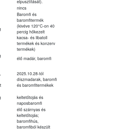
elpusztítását).
nincs
Baromfi és
baromfitermék
(kivéve 120°C-on 40
g
percig hőkezelt
kacsa- és libatoll
termékek és konzerv
termékek)
g
élő madár, baromfi
,
2025.10.28-tól
díszmadarak, baromfi
t
és baromfitermékek
g
keltetőtojás és
naposbaromfi
élő szárnyas és
keltetőtojás;
baromfihús,
baromfiból készült