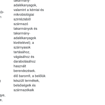
takarmány-
adalékanyagok,
valamint a kémiai és
őr-
mikrobiológiai
n
szintézisből
származó
takarmányok és
takarmány-
adalékanyagok
kivételével); a
szárnyasok
tartásához,
vágásához és
darabolásához
használt
berendezések.
élő baromfi, a belőlük
g
készült termékek,
belsőségeik és
származékaik
gye,
e,