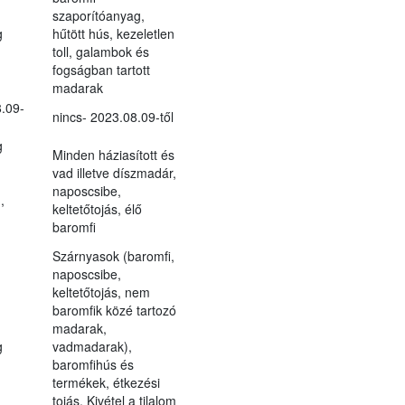
szaporítóanyag,
g
hűtött hús, kezeletlen
toll, galambok és
fogságban tartott
madarak
.09-
nincs- 2023.08.09-től
g
Minden háziasított és
vad illetve díszmadár,
naposcsibe,
,
keltetőtojás, élő
baromfi
Szárnyasok (baromfi,
naposcsibe,
keltetőtojás, nem
baromfik közé tartozó
madarak,
g
vadmadarak),
baromfihús és
termékek, étkezési
tojás. Kivétel a tilalom