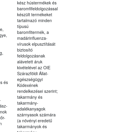
kész hústermékek és
baromfifeldolgozással
készült termékeket
tartalmazó minden
típusú
e,
baromfitermék, a
gye,
madárinfluenza-
vírusok elpusztítását
biztosító
g,
feldolgozásnak
alávetett áruk
kivételével az OIE
Szárazföldi Állat-
egészségügyi
s és
Kódexének
rendelkezései szerint;
takarmány és
-
takarmány-
ász-
adalékanyagok
lnok
szárnyasok számára
őr-
(a növényi eredetű
n
takarmányok és