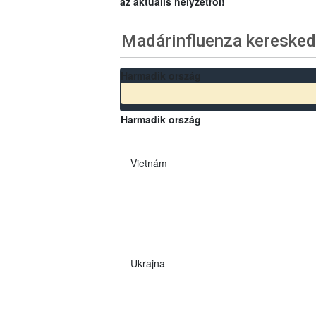
az aktuális helyzetről!
Madárinfluenza keresked
Harmadik ország
Harmadik ország
Vietnám
Ukrajna