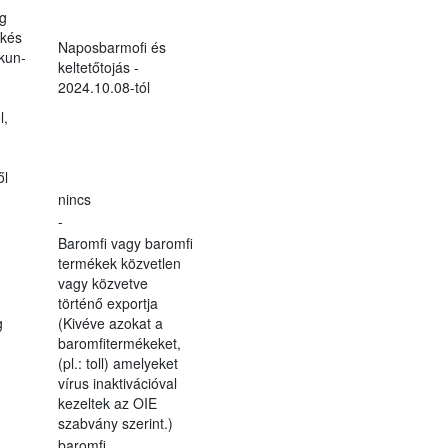
g
kés
Naposbarmofi és
kun-
keltetőtojás -
2024.10.08-tól
l,
ől
nincs
-
Baromfi vagy baromfi
termékek közvetlen
vagy közvetve
történő exportja
g
(Kivéve azokat a
baromfitermékeket,
(pl.: toll) amelyeket
vírus inaktivációval
kezeltek az OIE
szabvány szerint.)
baromfi