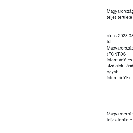
Magyarorszá
teljes területe
nincs-2023.08
től
Magyarorszá
(FONTOS
információ és
kivételek: lásd
egyéb
információk)
Magyarorszá
teljes területe