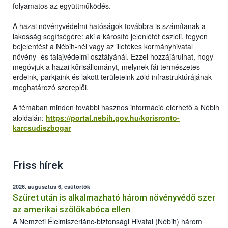
folyamatos az együttműködés.
A hazai növényvédelmi hatóságok továbbra is számítanak a
lakosság segítségére: aki a károsító jelenlétét észleli, tegyen
bejelentést a Nébih-nél vagy az illetékes kormányhivatal
növény- és talajvédelmi osztályánál. Ezzel hozzájárulhat, hogy
megóvjuk a hazai kőrisállományt, melynek fái természetes
erdeink, parkjaink és lakott területeink zöld infrastruktúrájának
meghatározó szereplői.
A témában minden további hasznos információ elérhető a Nébih
aloldalán:
https://portal.nebih.gov.hu/korisronto-
karcsudiszbogar
Friss hírek
2026. augusztus 6, csütörtök
Szüret után is alkalmazható három növényvédő szer
az amerikai szőlőkabóca ellen
A Nemzeti Élelmiszerlánc-biztonsági Hivatal (Nébih) három