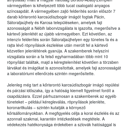
vármegyében is kihelyezett több tucat csalogató anyagos
színcsapdát. A vármegyében zajló felderítés során először 7
darab kőrisrontó karcsúdíszbogár imágót fogtak Pácin,
Sátoraljaújhely és Karcsa településeken, amelyek faji
azonosságát a Nébih laborvizsgálata is igazolta, megerősítve a
kártevő jelenlétét az újabb vármegyében. Ezt követően, az
intenzív felderítés során Sátoraljaújhelyen egy tünetes fa és a
rajta lévő röpnyílások észlelése után merült fel a kártevő
közvetlen jelenlétének gyanúja. A szakemberek helyszíni
vizsgálata során a fa felső egyharmadában több mint 10
röpnyílást találtak, majd a kéregtelenítést követően a törzsben
lárvákat és imágókat is azonosítottak, amelyek faji azonosságát
a laboratóriumi ellenőrzés szintén megerősítette.
Jelenleg még tart a kőrisrontó karcsúdíszbogár imágó repülési
és párzási időszaka, így a hatóság kiemelt figyelmet fordít a
csapdázásra. Ezzel párhuzamosan a szakemberek az egyéb
tüneteket – például kéregleválás, röpnyílások jelenléte,
koronaritkulás – szintén kutatják a környező
kőrisállományokban. A megfigyelés célja a korai észlelés és az
azonnali szakmai, karantén intézkedések megtétele. A
védekezés hatékonysága érdekében a szlovák hatósággal is