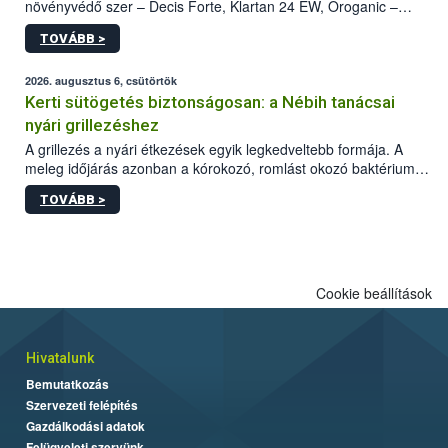
növényvédő szer – Decis Forte, Klartan 24 EW, Oroganic –
engedélyokiratát módosította, így azok a szüretet követően,
TOVÁBB >
egészen a vesszőérettség (BBCH 91) stádiumáig
felhasználhatóak a szőlőben. A kiterjesztések célja, hogy a korai
érésű szőlőkben is legyen lehetőség a károsító elleni további
2026. augusztus 6, csütörtök
védekezésre. Az Oroganic készítmény kis kiszerelésben kiskerti
Kerti sütögetés biztonságosan: a Nébih tanácsai
felhasználók számára is elérhető és ökológiai termesztésben is
nyári grillezéshez
engedélyezett.
A grillezés a nyári étkezések egyik legkedveltebb formája. A
meleg időjárás azonban a kórokozó, romlást okozó baktériumok
gyorsabb szaporodásának is kedvez. A szabadtéri sütögetés
TOVÁBB >
ezért nem csupán a megfelelő sütési technikáról szól: legalább
ilyen fontos az alapanyagok biztonságos kezelése, az alapvető
higiéniai szabályok betartása, a megfelelő hőkezelés, valamint a
maradékok szakszerű tárolása. A Nemzeti Élelmiszerlánc-
biztonsági Hivatal (Nébih) Oktatási Programja összegyűjtötte a
Cookie beállítások
biztonságos grillezés legfontosabb tudnivalóit.
Hivatalunk
Bemutatkozás
Szervezeti felépítés
Gazdálkodási adatok
Felügyeleti szervünk