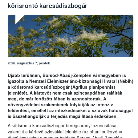
kőrisrontó karcsúdíszbogár
2026. augusztus 7, péntek
Újabb területen, Borsod-Abaúj-Zemplén vármegyében is
igazolta a Nemzeti Élelmiszerlánc-biztonsági Hivatal (Nébih)
a kőrisrontó karcsúdíszbogár (Agrilus planipennis)
jelenlétét. A kártevőt nem csak színcsapdában találták
meg, de már fertőzött fában is azonosították. A
növényvédelmi szakemberek folytatják az intenzív
felderítést, emellett az intézkedéseket a szlovák hatósággal
is összehangolják a terjedés megállítása érdekében.
A kőrisrontó karcsúdíszbogár beregsurányi azonosítása,
valamint a kártevő szlovákiai jelenléte (az ottani pufferzóna
átnyúlása) miatt a magyar hatóság Borsod-Abaúj-Zemplén