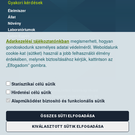
Gyakori kérdések
Élelmiszer
Állat
Növény
Laboratóriumok
Labor/Egyéb
Adatkezelési tájékoztatónkban
megismerheti, hogyan
gondoskodunk személyes adatai védelméről. Weboldalunk
cookie-kat (sütiket) használ a jobb felhasználói élmény
érdekében, melynek biztosításához kérjük, kattintson az
„Elfogadom” gombra.
Statisztikai célú sütik
Nemzeti Élelmiszerlánc-biztonsági Hivatal
Hirdetési célú sütik
Cím: 1024 Budapest, Keleti Károly utca. 24.
Alapműködést biztosító és funkcionális sütik
Levelezési cím: 1525 Budapest. Pf. 30.
ÖSSZES SÜTI ELFOGADÁSA
E-mail:
ugyfelszolgalat@nebih.gov.hu
Zöld szám: 06-80/263-244
KIVÁLASZTOTT SÜTIK ELFOGADÁSA
Telefon: 06-1/ 336-9000