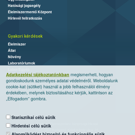
Hatósági jogsegély
Élelmiszermentő Központ
Hírlevél feliratkozás
Gyakori kérdések
Élelmiszer
Állat
Növény
Laboratóriumok
Labor/Egyéb
Adatkezelési tájékoztatónkban
megismerheti, hogyan
gondoskodunk személyes adatai védelméről. Weboldalunk
cookie-kat (sütiket) használ a jobb felhasználói élmény
érdekében, melynek biztosításához kérjük, kattintson az
„Elfogadom” gombra.
Statisztikai célú sütik
Nemzeti Élelmiszerlánc-biztonsági Hivatal
Hirdetési célú sütik
Cím: 1024 Budapest, Keleti Károly utca. 24.
Alapműködést biztosító és funkcionális sütik