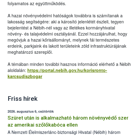
folyamatos az együttműködés.
A hazai növényvédelmi hatóságok továbbra is számítanak a
lakosság segítségére: aki a károsító jelenlétét észleli, tegyen
bejelentést a Nébih-nél vagy az illetékes kormányhivatal
növény- és talajvédelmi osztályánál. Ezzel hozzájárulhat, hogy
megóvjuk a hazai kőrisállományt, melynek fái természetes
erdeink, parkjaink és lakott területeink zöld infrastruktúrájának
meghatározó szereplői.
A témában minden további hasznos információ elérhető a Nébih
aloldalán:
https://portal.nebih.gov.hu/korisronto-
karcsudiszbogar
Friss hírek
2026. augusztus 6, csütörtök
Szüret után is alkalmazható három növényvédő szer
az amerikai szőlőkabóca ellen
A Nemzeti Élelmiszerlánc-biztonsági Hivatal (Nébih) három