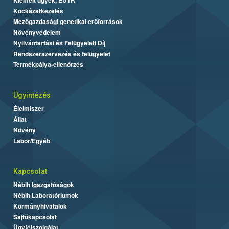
Kockázatkezelés
Mezőgazdasági genetikai erőforrások
Növényvédelem
Nyilvántartási és Felügyeleti Díj
Rendszerszervezés és felügyelet
Termékpálya-ellenőrzés
Ügyintézés
Élelmiszer
Állat
Növény
Labor/Egyéb
Kapcsolat
Nébih Igazgatóságok
Nébih Laboratóriumok
Kormányhivatalok
Sajtókapcsolat
Ügyfélszolgálat