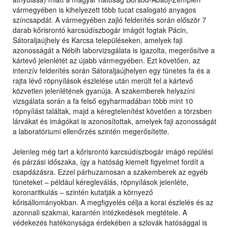
vármegyében is kihelyezett több tucat csalogató anyagos
színcsapdát. A vármegyében zajló felderítés során először 7
darab kőrisrontó karcsúdíszbogár imágót fogtak Pácin,
Sátoraljaújhely és Karcsa településeken, amelyek faji
azonosságát a Nébih laborvizsgálata is igazolta, megerősítve a
kártevő jelenlétét az újabb vármegyében. Ezt követően, az
intenzív felderítés során Sátoraljaújhelyen egy tünetes fa és a
rajta lévő röpnyílások észlelése után merült fel a kártevő
közvetlen jelenlétének gyanúja. A szakemberek helyszíni
vizsgálata során a fa felső egyharmadában több mint 10
röpnyílást találtak, majd a kéregtelenítést követően a törzsben
lárvákat és imágókat is azonosítottak, amelyek faji azonosságát
a laboratóriumi ellenőrzés szintén megerősítette.
Jelenleg még tart a kőrisrontó karcsúdíszbogár imágó repülési
és párzási időszaka, így a hatóság kiemelt figyelmet fordít a
csapdázásra. Ezzel párhuzamosan a szakemberek az egyéb
tüneteket – például kéregleválás, röpnyílások jelenléte,
koronaritkulás – szintén kutatják a környező
kőrisállományokban. A megfigyelés célja a korai észlelés és az
azonnali szakmai, karantén intézkedések megtétele. A
védekezés hatékonysága érdekében a szlovák hatósággal is