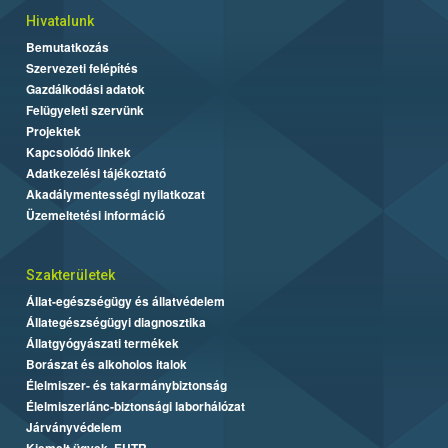
Hivatalunk
Bemutatkozás
Szervezeti felépítés
Gazdálkodási adatok
Felügyeleti szervünk
Projektek
Kapcsolódó linkek
Adatkezelési tájékoztató
Akadálymentességi nyilatkozat
Üzemeltetési információ
Szakterületek
Állat-egészségügy és állatvédelem
Állategészségügyi diagnosztika
Állatgyógyászati termékek
Borászat és alkoholos italok
Élelmiszer- és takarmánybiztonság
Élelmiszerlánc-biztonsági laborhálózat
Járványvédelem
Kiemelt ügyek, EUTR