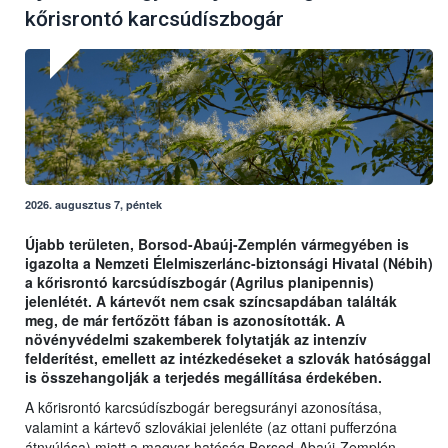
kőrisrontó karcsúdíszbogár
2026. augusztus 7, péntek
Újabb területen, Borsod-Abaúj-Zemplén vármegyében is
igazolta a Nemzeti Élelmiszerlánc-biztonsági Hivatal (Nébih)
a kőrisrontó karcsúdíszbogár (Agrilus planipennis)
jelenlétét. A kártevőt nem csak színcsapdában találták
meg, de már fertőzött fában is azonosították. A
növényvédelmi szakemberek folytatják az intenzív
felderítést, emellett az intézkedéseket a szlovák hatósággal
is összehangolják a terjedés megállítása érdekében.
A kőrisrontó karcsúdíszbogár beregsurányi azonosítása,
valamint a kártevő szlovákiai jelenléte (az ottani pufferzóna
átnyúlása) miatt a magyar hatóság Borsod-Abaúj-Zemplén