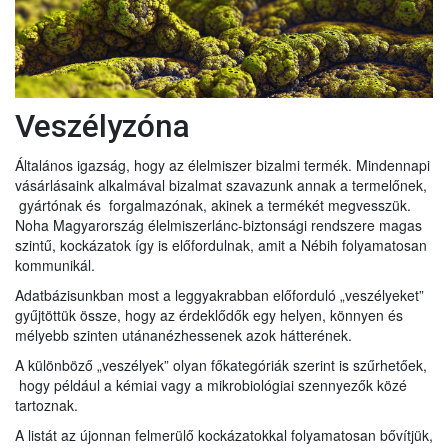
Veszélyzóna
Általános igazság, hogy az élelmiszer bizalmi termék. Mindennapi
vásárlásaink alkalmával bizalmat szavazunk annak a termelőnek,
gyártónak és forgalmazónak, akinek a termékét megvesszük.
Noha Magyarország élelmiszerlánc-biztonsági rendszere magas
szintű, kockázatok így is előfordulnak, amit a Nébih folyamatosan
kommunikál.
Adatbázisunkban most a leggyakrabban előforduló „veszélyeket”
gyűjtöttük össze, hogy az érdeklődők egy helyen, könnyen és
mélyebb szinten utánanézhessenek azok hátterének.
A különböző „veszélyek” olyan főkategóriák szerint is szűrhetőek,
hogy például a kémiai vagy a mikrobiológiai szennyezők közé
tartoznak.
A listát az újonnan felmerülő kockázatokkal folyamatosan bővítjük,