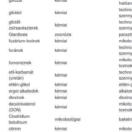
glifozát
kémiai
hatóa
techno
glicidol
kémiai
szenn
glicidil-
techno
kémiai
zsírsavészterek
szenn
Giardiosis
zoonózis
parazit
fuzárium-toxinok
kémiai
mikoto
techno
furánok
kémiai
szenn
mikoto
fumonizinek
kémiai
toxino
etil-karbamát
techno
kémiai
(uretán)
szenn
etilén-glikol
kémiai
etilén-g
ergot alkaliodok
kémiai
alkalo
dioxinok
kémiai
dioxin
deoxinivalenol
mikoto
kémiai
(DON)
toxino
Clostridium
mikrobiológiai
baktér
botulinum
citrinin
kémiai
mikoto