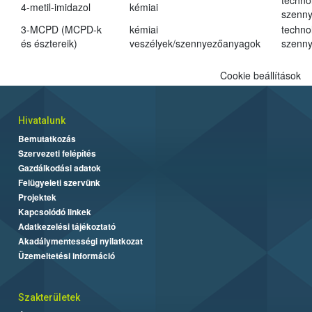
techno
4-metil-imidazol
kémiai
szenn
3-MCPD (MCPD-k
kémiai
techno
és észtereik)
veszélyek/szennyezőanyagok
szenn
Cookie beállítások
Hivatalunk
Bemutatkozás
Szervezeti felépítés
Gazdálkodási adatok
Felügyeleti szervünk
Projektek
Kapcsolódó linkek
Adatkezelési tájékoztató
Akadálymentességi nyilatkozat
Üzemeltetési információ
Szakterületek