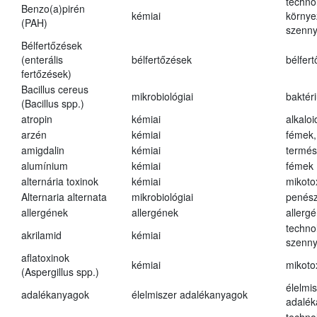
techno
Benzo(a)pirén
kémiai
környe
(PAH)
szenn
Bélfertőzések
(enterális
bélfertőzések
bélfer
fertőzések)
Bacillus cereus
mikrobiológiai
baktér
(Bacillus spp.)
atropin
kémiai
alkalo
arzén
kémiai
fémek,
amigdalin
kémiai
termés
alumínium
kémiai
fémek
alternária toxinok
kémiai
mikoto
Alternaria alternata
mikrobiológiai
penés
allergének
allergének
allerg
techno
akrilamid
kémiai
szenn
aflatoxinok
kémiai
mikoto
(Aspergillus spp.)
élelmi
adalékanyagok
élelmiszer adalékanyagok
adalé