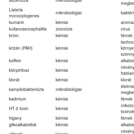
liszteriózis
mikrobiológiai
megbe
Listeria
mikrobiológiai
baktér
monocytogenes
kumarin
kémiai
aroma
kullancsencephalitis
zoonózis
vírus
króm
kémiai
fémek
techno
krizén (PAH)
kémiai
környe
szenn
koffein
kémiai
alkalo
növény
klórpirifosz
kémiai
hatóa
klorát
kémiai
klorát
élelmi
kampilobakteriózis
mikrobiológiai
megbe
kadmium
kémiai
fémek
mikoto
HT-2 toxin
kémiai
toxino
higany
kémiai
fémek
glikoalkaloidok
kémiai
alkalo
növény