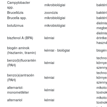
Campylobacter
mikrobiológiai
baktér
spp.
Brucellózis
zoonózis
baktér
Brucella spp.
mikrobiológiai
baktér
élelmi
botulizmus
mikrobiológiai
megbe
élelmi
biszfenol A (BPA)
kémiai
érintk
haszná
biogén aminok
kémiai - biológiai
biogén
(hisztamin, tiramin)
techno
benzo(b)fluorantén
kémiai
környe
(PAH)
szenn
techno
benzo(a)antracén
kémiai
környe
(PAH)
szenn
alternariol-
mikoto
kémiai
monometiléter
toxino
mikoto
alternariol
kémiai
toxino