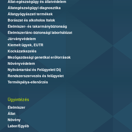
Állat-egészségügy és állatvédelem
Állategészségügyi diagnosztika
Állatgyógyászati termékek
Borászat és alkoholos italok
Élelmiszer- és takarmánybiztonság
Élelmiszerlánc-biztonsági laborhálózat
Járványvédelem
Kiemelt ügyek, EUTR
Kockázatkezelés
Mezőgazdasági genetikai erőforrások
Növényvédelem
Nyilvántartási és Felügyeleti Díj
Rendszerszervezés és felügyelet
Termékpálya-ellenőrzés
Ügyintézés
Élelmiszer
Állat
Növény
Labor/Egyéb