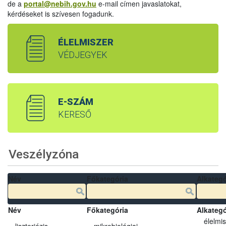
de a
portal@nebih.gov.hu
e-mail címen javaslatokat,
kérdéseket is szívesen fogadunk.
ÉLELMISZER
VÉDJEGYEK
E-SZÁM
KERESŐ
Veszélyzóna
Név
Főkategória
Alkategó
Név
Főkategória
Alkategó
élelmi