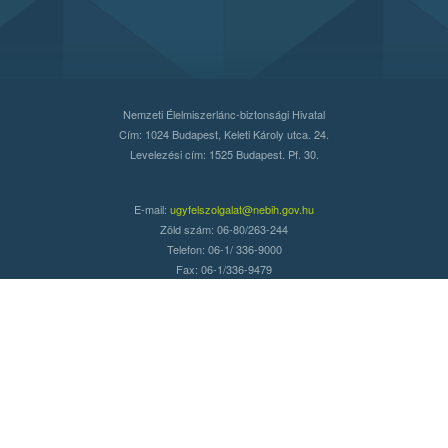
Nemzeti Élelmiszerlánc-biztonsági Hivatal
Cím: 1024 Budapest, Keleti Károly utca. 24.
Levelezési cím: 1525 Budapest. Pf. 30.
E-mail:
ugyfelszolgalat@nebih.gov.hu
Zöld szám: 06-80/263-244
Telefon: 06-1/ 336-9000
Fax: 06-1/336-9479