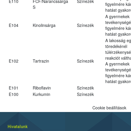
E110
FCF/Narancssárga
Színezék
figyelmére ká
S
hatást gyakor
A gyermekek
tevékenységé
E104
Kinolinsárga
Színezék
figyelmére ká
hatást gyakor
A lakosság eg
töredékénél
túlérzékenysé
reakciót váltha
E102
Tartrazin
Színezék
A gyermekek
tevékenységé
figyelmére ká
hatást gyakor
E101
Riboflavin
Színezék
E100
Kurkumin
Színezék
Cookie beállítások
Hivatalunk