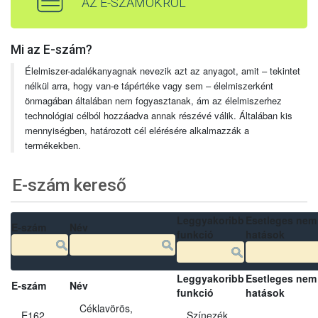
AZ E-SZÁMOKRÓL
Mi az E-szám?
Élelmiszer-adalékanyagnak nevezik azt az anyagot, amit – tekintet
nélkül arra, hogy van-e tápértéke vagy sem – élelmiszerként
önmagában általában nem fogyasztanak, ám az élelmiszerhez
technológiai célból hozzáadva annak részévé válik. Általában kis
mennyiségben, határozott cél elérésére alkalmazzák a
termékekben.
E-szám kereső
Leggyakoribb
Esetleges nem
E-szám
Név
funkció
hatások
Leggyakoribb
Esetleges nem
E-szám
Név
funkció
hatások
Céklavörös,
E162
Színezék