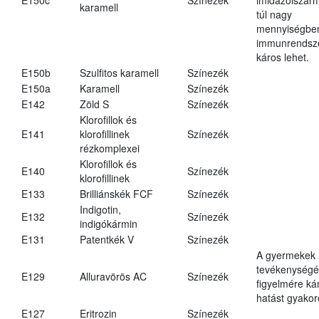
karamell
túl nagy
mennyiségbe
immunrendsz
káros lehet.
E150b
Szulfitos karamell
Színezék
E150a
Karamell
Színezék
E142
Zöld S
Színezék
Klorofillok és
E141
klorofillinek
Színezék
rézkomplexei
Klorofillok és
E140
Színezék
klorofillinek
E133
Brilliánskék FCF
Színezék
Indigotin,
E132
Színezék
indigókármin
E131
Patentkék V
Színezék
A gyermekek
tevékenységé
E129
Alluravörös AC
Színezék
figyelmére ká
hatást gyakor
E127
Eritrozin
Színezék