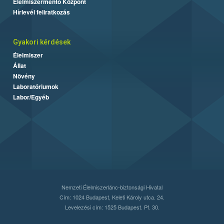
Élelmiszermentő Központ
Hírlevél feliratkozás
Gyakori kérdések
Élelmiszer
Állat
Növény
Laboratóriumok
Labor/Egyéb
Nemzeti Élelmiszerlánc-biztonsági Hivatal
Cím: 1024 Budapest, Keleti Károly utca. 24.
Levelezési cím: 1525 Budapest. Pf. 30.