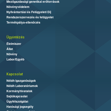
Mezőgazdasági genetikai erőforrások
Növényvédelem
Nyilvántartási és Felügyeleti Díj
Rendszerszervezés és felügyelet
Termékpálya-ellenőrzés
Ügyintézés
Élelmiszer
Állat
Növény
Labor/Egyéb
Kapcsolat
Nébih Igazgatóságok
Nébih Laboratóriumok
Kormányhivatalok
Sajtókapcsolat
Ügyfélszolgálat
Hatósági jogsegély