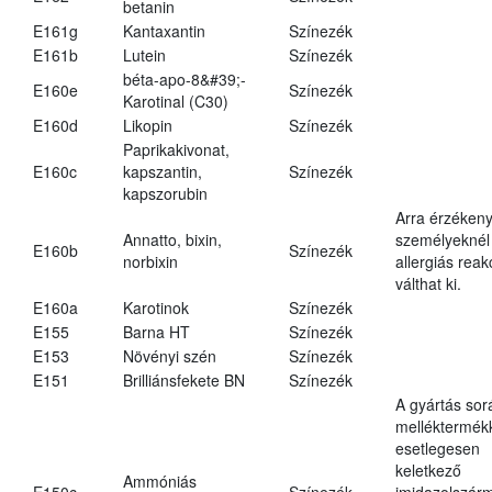
betanin
E161g
Kantaxantin
Színezék
E161b
Lutein
Színezék
béta-apo-8&#39;-
E160e
Színezék
Karotinal (C30)
E160d
Likopin
Színezék
Paprikakivonat,
E160c
kapszantin,
Színezék
kapszorubin
Arra érzéken
Annatto, bixin,
személyeknél
E160b
Színezék
norbixin
allergiás reak
válthat ki.
E160a
Karotinok
Színezék
E155
Barna HT
Színezék
E153
Növényi szén
Színezék
E151
Brilliánsfekete BN
Színezék
A gyártás sor
melléktermék
esetlegesen
keletkező
Ammóniás
E150c
Színezék
imidazolszár