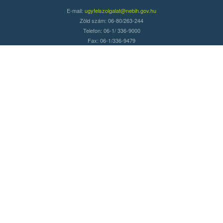
E-mail:
ugyfelszolgalat@nebih.gov.hu
Zöld szám: 06-80/263-244
Telefon: 06-1/ 336-9000
Fax: 06-1/336-9479