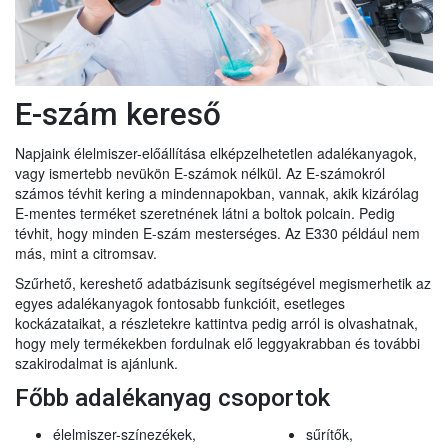
E-szám kereső
Napjaink élelmiszer-előállítása elképzelhetetlen adalékanyagok,
vagy ismertebb nevükön E-számok nélkül. Az E-számokról
számos tévhit kering a mindennapokban, vannak, akik kizárólag
E-mentes terméket szeretnének látni a boltok polcain. Pedig
tévhit, hogy minden E-szám mesterséges. Az E330 például nem
más, mint a citromsav.
Szűrhető, kereshető adatbázisunk segítségével megismerhetik az
egyes adalékanyagok fontosabb funkcióit, esetleges
kockázataikat, a részletekre kattintva pedig arról is olvashatnak,
hogy mely termékekben fordulnak elő leggyakrabban és további
szakirodalmat is ajánlunk.
Főbb adalékanyag csoportok
élelmiszer-színezékek,
sűrítők,