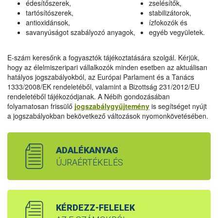
édesítőszerek,
zselésítők,
tartósítószerek,
stabilizátorok,
antioxidánsok,
ízfokozók és
savanyúságot szabályozó anyagok,
egyéb vegyületek.
E-szám keresőnk a fogyasztók tájékoztatására szolgál. Kérjük,
hogy az élelmiszeripari vállalkozók minden esetben az aktuálisan
hatályos jogszabályokból, az Európai Parlament és a Tanács
1333/2008/EK rendeletéből, valamint a Bizottság 231/2012/EU
rendeletéből tájékozódjanak. A Nébih gondozásában
folyamatosan frissülő
jogszabálygyűjtemény
is segítséget nyújt
a jogszabályokban bekövetkező változások nyomonkövetésében.
ADALÉKANYAG
ÚJRAÉRTÉKELÉS
KÉRDEZZ-FELELEK