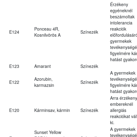
Érzékeny
egyéneknél
beszámoltak
intolerancia
Ponceau 4R,
reakciók
E124
Színezék
Kosnilvörös A
előfordulásáró
gyermekek
tevékenységé
figyelmére ká
hatást gyakor
E123
Amarant
Színezék
A gyermekek
Azorubin,
tevékenységé
E122
Színezék
karmazsin
figyelmére ká
hatást gyakor
Arra érzéken
embereknél
E120
Kárminsav, kármin
Színezék
allergiás
reakciókat vál
ki.
A gyermekek
Sunset Yellow
tevékenységé