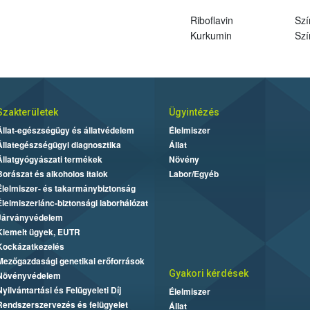
Riboflavin
Szí
Kurkumin
Szí
Szakterületek
Ügyintézés
Állat-egészségügy és állatvédelem
Élelmiszer
Állategészségügyi diagnosztika
Állat
Állatgyógyászati termékek
Növény
Borászat és alkoholos italok
Labor/Egyéb
Élelmiszer- és takarmánybiztonság
Élelmiszerlánc-biztonsági laborhálózat
Járványvédelem
Kiemelt ügyek, EUTR
Kockázatkezelés
Mezőgazdasági genetikai erőforrások
Gyakori kérdések
Növényvédelem
Nyilvántartási és Felügyeleti Díj
Élelmiszer
Rendszerszervezés és felügyelet
Állat