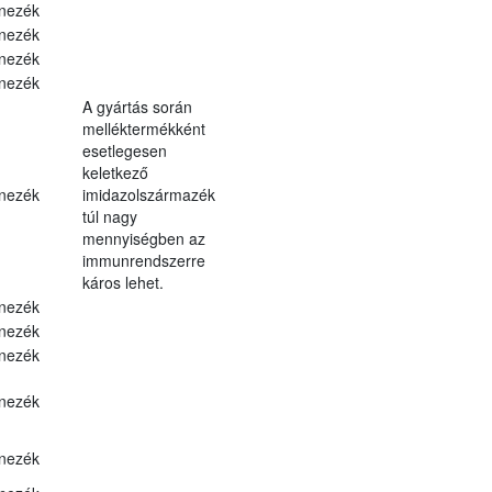
nezék
nezék
nezék
nezék
A gyártás során
melléktermékként
esetlegesen
keletkező
nezék
imidazolszármazék
túl nagy
mennyiségben az
immunrendszerre
káros lehet.
nezék
nezék
nezék
nezék
nezék