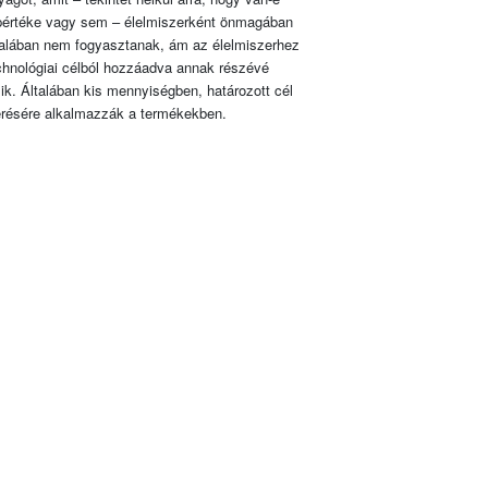
pértéke vagy sem – élelmiszerként önmagában
talában nem fogyasztanak, ám az élelmiszerhez
chnológiai célból hozzáadva annak részévé
lik. Általában kis mennyiségben, határozott cél
érésére alkalmazzák a termékekben.