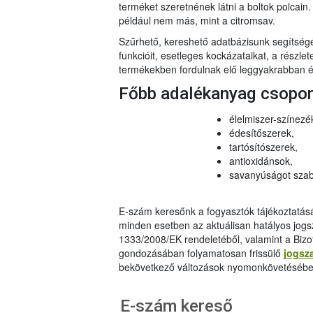
terméket szeretnének látni a boltok polcai
például nem más, mint a citromsav.
Szűrhető, kereshető adatbázisunk segítsé
funkcióit, esetleges kockázataikat, a részlet
termékekben fordulnak elő leggyakrabban és
Főbb adalékanyag csopo
élelmiszer-színezé
édesítőszerek,
tartósítószerek,
antioxidánsok,
savanyúságot szab
E-szám keresőnk a fogyasztók tájékoztatásár
minden esetben az aktuálisan hatályos jog
1333/2008/EK rendeletéből, valamint a Bizo
gondozásában folyamatosan frissülő
jogsz
bekövetkező változások nyomonkövetésébe
E-szám kereső