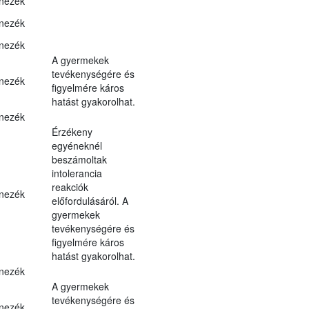
nezék
nezék
nezék
A gyermekek
tevékenységére és
nezék
figyelmére káros
hatást gyakorolhat.
nezék
Érzékeny
egyéneknél
beszámoltak
intolerancia
reakciók
nezék
előfordulásáról. A
gyermekek
tevékenységére és
figyelmére káros
hatást gyakorolhat.
nezék
A gyermekek
tevékenységére és
nezék