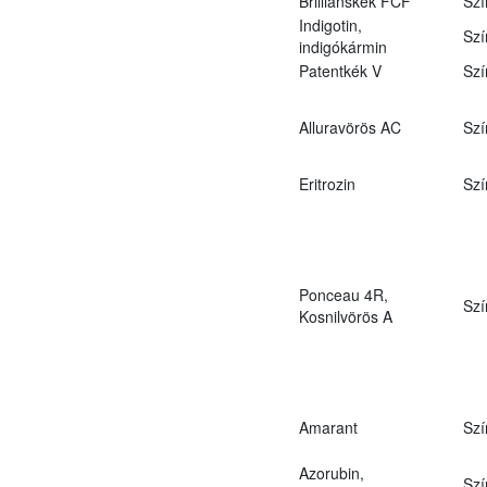
Brilliánskék FCF
Szí
Indigotin,
Szí
indigókármin
Patentkék V
Szí
Alluravörös AC
Szí
Eritrozin
Szí
Ponceau 4R,
Szí
Kosnilvörös A
Amarant
Szí
Azorubin,
Szí