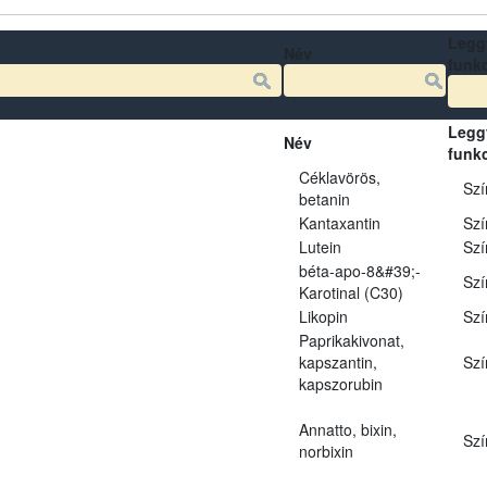
Legg
Név
funk
Legg
Név
funk
Céklavörös,
Szí
betanin
Kantaxantin
Szí
Lutein
Szí
béta-apo-8&#39;-
Szí
Karotinal (C30)
Likopin
Szí
Paprikakivonat,
kapszantin,
Szí
kapszorubin
Annatto, bixin,
Szí
norbixin