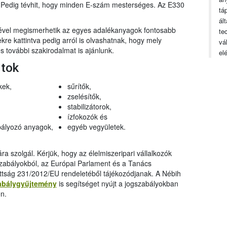
n. Pedig tévhit, hogy minden E-szám mesterséges. Az E330
tá
ál
gével megismerhetik az egyes adalékanyagok fontosabb
te
ekre kattintva pedig arról is olvashatnak, hogy mely
vá
 további szakirodalmat is ajánlunk.
el
rtok
kek,
sűrítők,
zselésítők,
stabilizátorok,
ízfokozók és
ályozó anyagok,
egyéb vegyületek.
a szolgál. Kérjük, hogy az élelmiszeripari vállalkozók
szabályokból, az Európai Parlament és a Tanács
ttság 231/2012/EU rendeletéből tájékozódjanak. A Nébih
abálygyűjtemény
is segítséget nyújt a jogszabályokban
n.