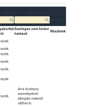
yakoribb
Esetleges nem kívánt
ció
hatások
Részletek
yakoribb
Esetleges nem kívánt
Részletek
ció
hatások
nezék
nezék
nezék
nezék
nezék
nezék
Arra érzékeny
személyeknél
nezék
allergiás reakciót
válthat ki.