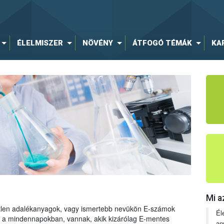
ÉLELMISZER
NÖVÉNY
ÁTFOGÓ TÉMÁK
KA
Mi a
tetlen adalékanyagok, vagy ismertebb nevükön E-számok
Él
ng a mindennapokban, vannak, akik kizárólag E-mentes
an