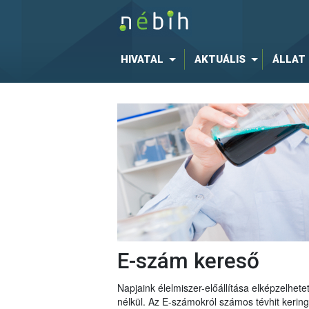
HIVATAL
AKTUÁLIS
ÁLLAT
E-szám kereső
Napjaink élelmiszer-előállítása elképzelhe
nélkül. Az E-számokról számos tévhit keri