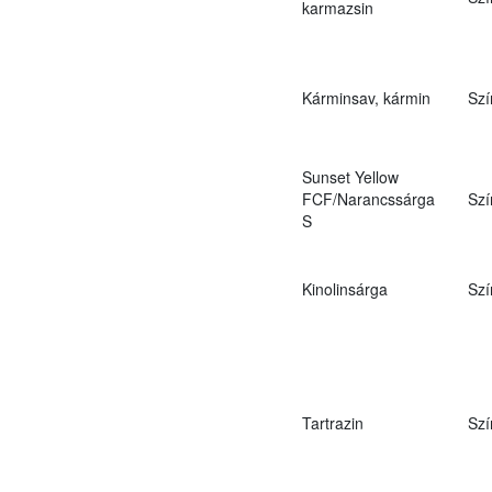
karmazsin
Kárminsav, kármin
Szí
Sunset Yellow
FCF/Narancssárga
Szí
S
Kinolinsárga
Szí
Tartrazin
Szí