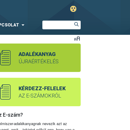
PCSOLAT
ADALÉKANYAG
ÚJRAÉRTÉKELÉS
KÉRDEZZ-FELELEK
AZ E-SZÁMOKRÓL
z E-szám?
elmiszer-adalékanyagnak nevezik azt az
yagot, amit – tekintet nélkül arra, hogy van-e