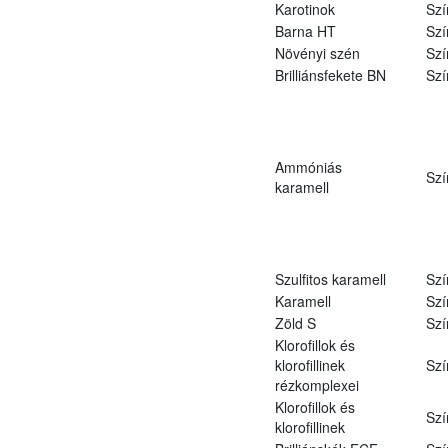
Karotinok
Szí
Barna HT
Szí
Növényi szén
Szí
Brilliánsfekete BN
Szí
Ammóniás
Szí
karamell
Szulfitos karamell
Szí
Karamell
Szí
Zöld S
Szí
Klorofillok és
klorofillinek
Szí
rézkomplexei
Klorofillok és
Szí
klorofillinek