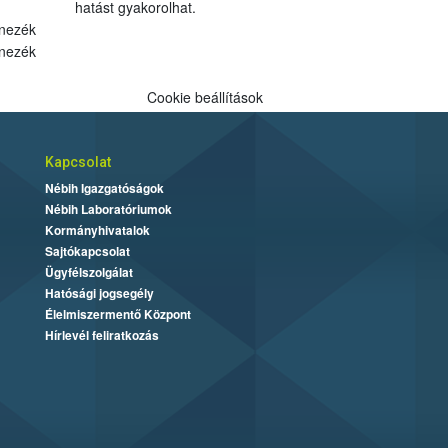
hatást gyakorolhat.
nezék
nezék
Cookie beállítások
Kapcsolat
Nébih Igazgatóságok
Nébih Laboratóriumok
Kormányhivatalok
Sajtókapcsolat
Ügyfélszolgálat
Hatósági jogsegély
Élelmiszermentő Központ
Hírlevél feliratkozás