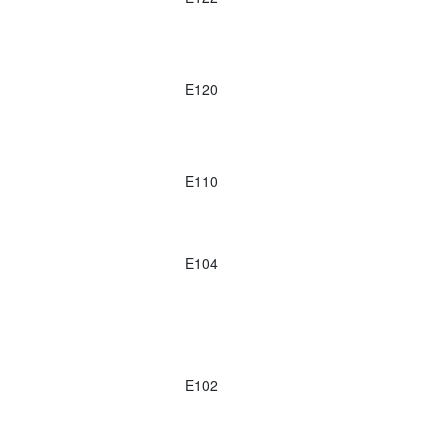
E120
E110
E104
E102