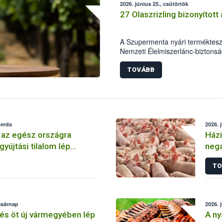
2026. június 25., csütörtök
óvni kell.
27 Olaszrizling bizonyítot
A Szupermenta nyári terméktesztj
Nemzeti Élelmiszerlánc-biztonsá
Összesen 27 bor került „nagyító 
-minőségi vizsgálatok, valamint 
TOVÁBB
megfeleltek. A kedveltségi vizsgá
által legkedveltebbnek ítélt Olasz
zerda
2026. 
 az egész országra
Házi
gyújtási tilalom lép
nega
TO
vasárnap
2026. 
és öt új vármegyében lép
A ny