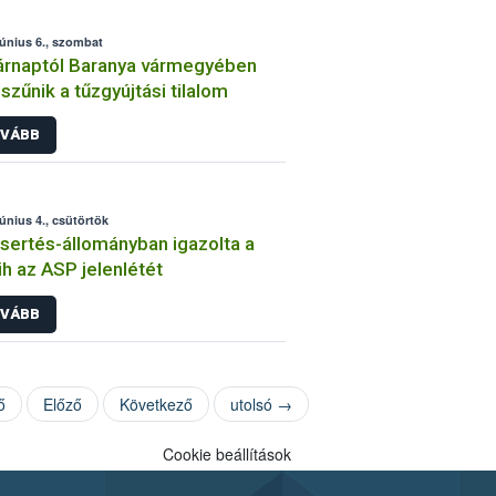
június 6., szombat
rnaptól Baranya vármegyében
zűnik a tűzgyújtási tilalom
VÁBB
június 4., csütörtök
sertés-állományban igazolta a
h az ASP jelenlétét
VÁBB
ő
Előző
Következő
utolsó →
Cookie beállítások