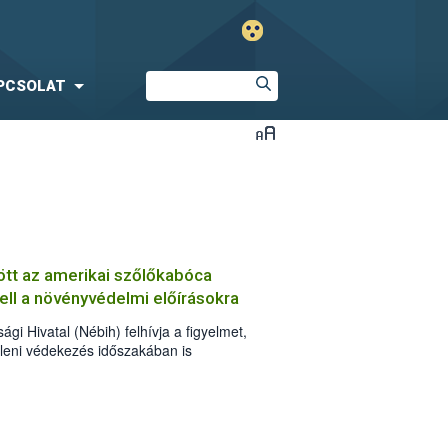
PCSOLAT
t az amerikai szőlőkabóca
kell a növényvédelmi előírásokra
gi Hivatal (Nébih) felhívja a figyelmet,
leni védekezés időszakában is
 előírások betartása. Kiemelten fontos,
zett növényvédő szereket
gfelelő technológiával végezzék el, és
dott készítmény engedélyében szereplő
 a méhek és vadon élő beporzókat is