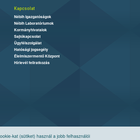
Kapcsolat
Nébih Igazgatóságok
Nébih Laboratóriumok
Kormányhivatalok
Sajtókapcsolat
Ügyfélszolgálat
Hatósági jogsegély
Élelmiszermentő Központ
Hírlevél feliratkozás
ie-kat (sütiket) használ a jobb felhasználói