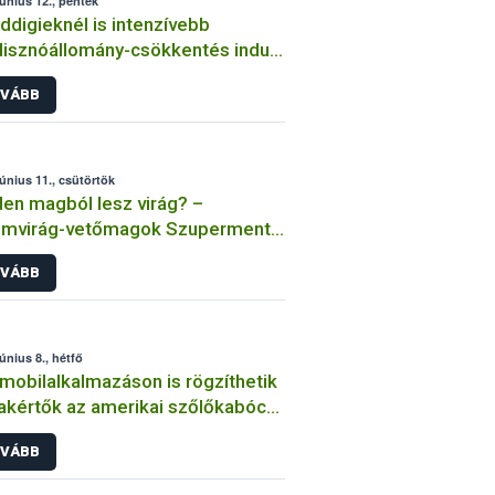
június 12., péntek
ddigieknél is intenzívebb
isznóállomány-csökkentés indul
ASP megfékezésére
VÁBB
június 11., csütörtök
en magból lesz virág? –
ömvirág-vetőmagok Szupermenta
tje
VÁBB
június 8., hétfő
mobilalkalmazáson is rögzíthetik
akértők az amerikai szőlőkabóca
eléseket
VÁBB