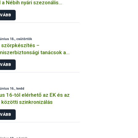
l a Nébih nyári szezonális
nőrzése
VÁBB
június 18., csütörtök
 szörpkészítés –
miszerbiztonsági tanácsok a
h-től
VÁBB
június 16., kedd
us 16-tól elérhető az EK és az
közötti szinkronizálás
VÁBB