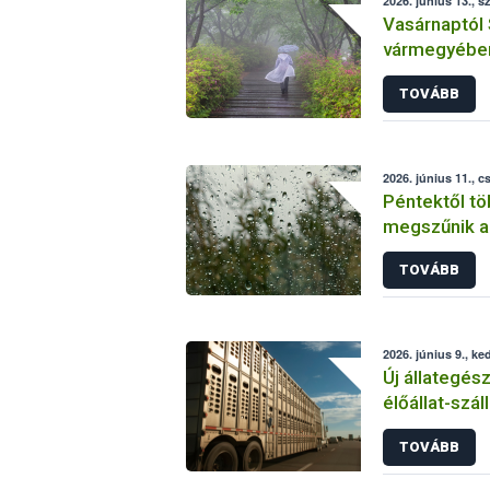
2026. június 13., 
Vasárnaptól
vármegyébe
tűzgyújtási t
TOVÁBB
2026. június 11., c
Péntektől t
megszűnik a 
TOVÁBB
2026. június 9., ke
Új állategés
élőállat-szál
TOVÁBB