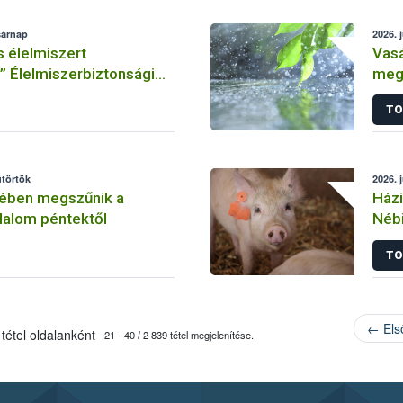
sárnap
2026. 
 élelmiszert
Vasá
 Élelmiszerbiztonsági
megs
26
TO
ütörtök
2026. 
ében megszűnik a
Házi
ilalom péntektől
Nébi
TO
← Els
tétel oldalanként
21 - 40 / 2 839 tétel megjelenítése.