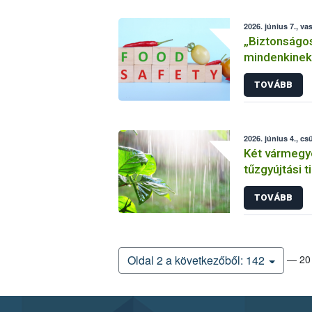
2026. június 7., va
„Biztonságos
mindenkinek”
Világnap 20
TOVÁBB
2026. június 4., cs
Két vármegy
tűzgyújtási t
TOVÁBB
— 20 
Oldal 2 a következőből: 142