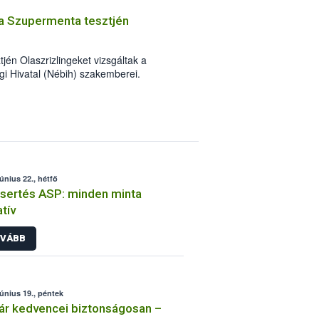
t a Szupermenta tesztjén
én Olaszrizlingeket vizsgáltak a
gi Hivatal (Nébih) szakemberei.
alá”, melyek az élelmiszerbiztonsági és
a jelölés-ellenőrzés szempontjából is
laton az is kiderült, melyek a kóstolók
rizlingek.
június 22., hétfő
sertés ASP: minden minta
tív
VÁBB
június 19., péntek
ár kedvencei biztonságosan –