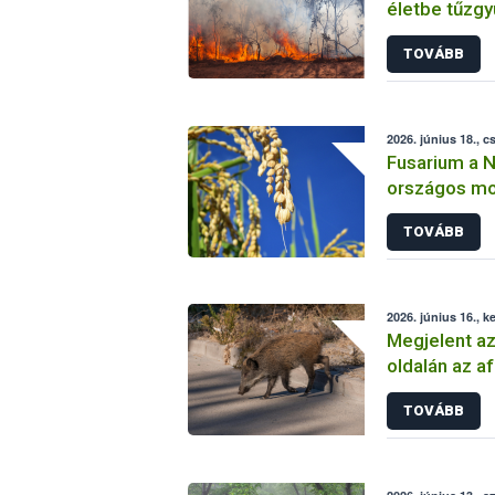
életbe tűzgyú
TOVÁBB
2026. június 18., c
Fusarium a 
országos mo
gabonaterm
TOVÁBB
2026. június 16., k
Megjelent az
oldalán az af
TOVÁBB