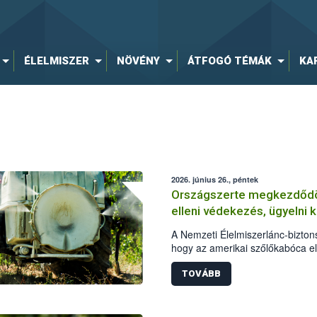
ÉLELMISZER
NÖVÉNY
ÁTFOGÓ TÉMÁK
KA
2026. június 26., péntek
Országszerte megkezdődöt
elleni védekezés, ügyelni 
A Nemzeti Élelmiszerlánc-biztonsá
hogy az amerikai szőlőkabóca el
elengedhetetlen a növényvédelmi
hogy a szőlősgazdák engedélye
TOVÁBB
alkalmazzanak, a kezeléseket me
minden esetben tartsák be az a
szabályokat. A védekezés során