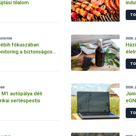
jtási tilalom
indu
elle
TO
sütörtök
2026. 
Nébih fókuszában:
Házi
nitoring a biztonságos
élel
ésért
Nébi
TO
edd
2026. 
 M1 autópálya déli
Júni
rikai sertéspestis
eGN 
TO