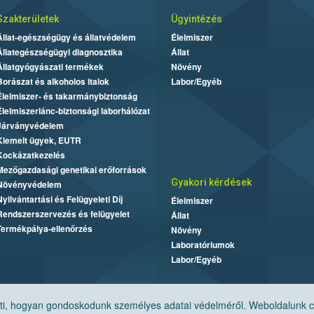
Szakterületek
Ügyintézés
Állat-egészségügy és állatvédelem
Élelmiszer
Állategészségügyi diagnosztika
Állat
Állatgyógyászati termékek
Növény
Borászat és alkoholos italok
Labor/Egyéb
Élelmiszer- és takarmánybiztonság
Élelmiszerlánc-biztonsági laborhálózat
Járványvédelem
Kiemelt ügyek, EUTR
Kockázatkezelés
Mezőgazdasági genetikai erőforrások
Gyakori kérdések
Növényvédelem
Nyilvántartási és Felügyeleti Díj
Élelmiszer
Rendszerszervezés és felügyelet
Állat
Termékpálya-ellenőrzés
Növény
Laboratóriumok
Labor/Egyéb
, hogyan gondoskodunk személyes adatai védelméről. Weboldalunk cook