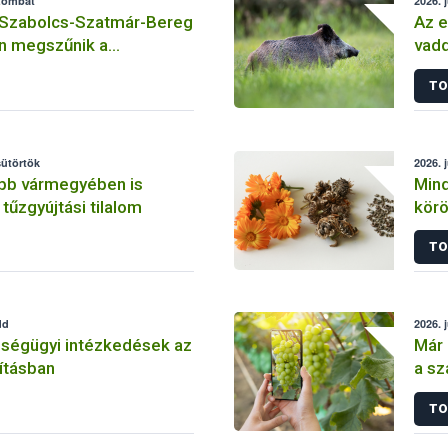
szombat
2026. 
 Szabolcs-Szatmár-Bereg
Az e
n megszűnik a
vadd
ilalom
az 
TO
sütörtök
2026. 
öbb vármegyében is
Mind
tűzgyújtási tilalom
kör
tesz
TO
dd
2026. 
zségügyi intézkedések az
Már 
lításban
a sz
észl
TO