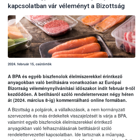
kapcsolatban vár véleményt a Bizottság
2024. február 15, csütörtök
A BPA és egyéb biszfenolok élelmiszerekkel érintkező
anyagokban való betiltására vonatkozóan az Európai
Bizottság véleménynyilvánítási időszakot indít február 9-től
kezdődően. A betiltásról szóló rendelettervezet négy héten
át (2024. március 8-ig) kommentálható online formában.
A Bizottság a polgárok, a vállalkozások, a nem kormányzati
szervezetek és más érdekeltek visszajelzését is várja a BPA,
valamint egyéb biszfenolok élelmiszerekkel érintkező
anyagokban való felhasználásának betiltásáról szóló
rendelettervezettel kapcsolatban. Ide tartoznak a műanyag,