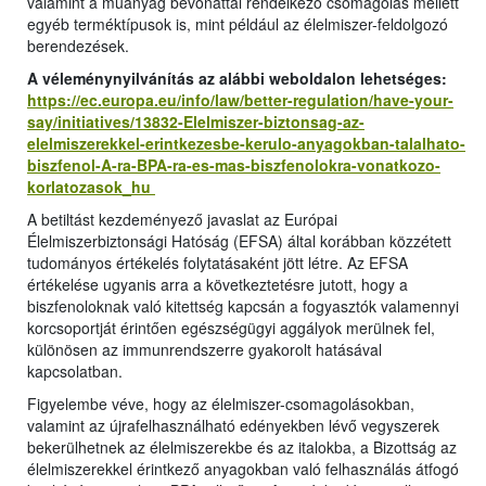
valamint a műanyag bevonattal rendelkező csomagolás mellett
egyéb terméktípusok is, mint például az élelmiszer-feldolgozó
berendezések.
A véleménynyilvánítás az alábbi weboldalon lehetséges:
https://ec.europa.eu/info/law/better-regulation/have-your-
say/initiatives/13832-Elelmiszer-biztonsag-az-
elelmiszerekkel-erintkezesbe-kerulo-anyagokban-talalhato-
biszfenol-A-ra-BPA-ra-es-mas-biszfenolokra-vonatkozo-
korlatozasok_hu
A betiltást kezdeményező javaslat az Európai
Élelmiszerbiztonsági Hatóság (EFSA) által korábban közzétett
tudományos értékelés folytatásaként jött létre. Az EFSA
értékelése ugyanis arra a következtetésre jutott, hogy a
biszfenoloknak való kitettség kapcsán a fogyasztók valamennyi
korcsoportját érintően egészségügyi aggályok merülnek fel,
különösen az immunrendszerre gyakorolt hatásával
kapcsolatban.
Figyelembe véve, hogy az élelmiszer-csomagolásokban,
valamint az újrafelhasználható edényekben lévő vegyszerek
bekerülhetnek az élelmiszerekbe és az italokba, a Bizottság az
élelmiszerekkel érintkező anyagokban való felhasználás átfogó