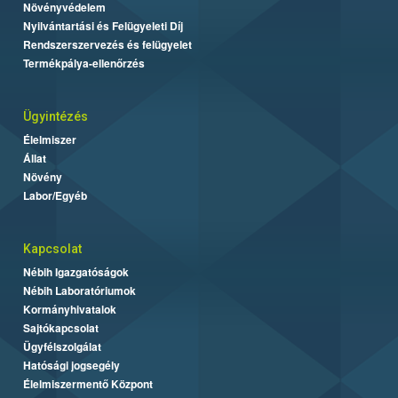
Növényvédelem
Nyilvántartási és Felügyeleti Díj
Rendszerszervezés és felügyelet
Termékpálya-ellenőrzés
Ügyintézés
Élelmiszer
Állat
Növény
Labor/Egyéb
Kapcsolat
Nébih Igazgatóságok
Nébih Laboratóriumok
Kormányhivatalok
Sajtókapcsolat
Ügyfélszolgálat
Hatósági jogsegély
Élelmiszermentő Központ