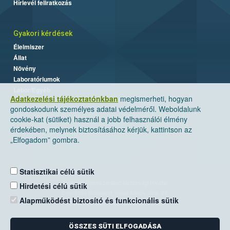
Hírlevél feliratkozás
Gyakori kérdések
Élelmiszer
Állat
Növény
Laboratóriumok
Labor/Egyéb
Adatkezelési tájékoztatónkban
megismerheti, hogyan
gondoskodunk személyes adatai védelméről. Weboldalunk
cookie-kat (sütiket) használ a jobb felhasználói élmény
érdekében, melynek biztosításához kérjük, kattintson az
„Elfogadom” gombra.
Statisztikai célú sütik
Nemzeti Élelmiszerlánc-biztonsági Hivatal
Hirdetési célú sütik
Cím: 1024 Budapest, Keleti Károly utca. 24.
Alapműködést biztosító és funkcionális sütik
Levelezési cím: 1525 Budapest. Pf. 30.
ÖSSZES SÜTI ELFOGADÁSA