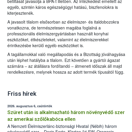
betiltását javasolja a BPA-t illetően. Az intézkedést emellett az
egyéb, szintén káros egészségügyi hatású, biszfenolokra is
kiterjesztenék.
A javasolt tilalom elsősorban az élelmiszer- és italdobozokra
vonatkozna, de természetesen magába foglalná a
professzionális élelmiszergyártásban használt konyhai
eszközöket, étkészleteket, valamint az élelmiszerekkel
érintkezésbe kerülő egyéb eszközöket is.
A tagállamokkal való megállapodás és a Bizottság jóváhagyása
után léphet hatályba a tilalom. Ezt követően a gyártói ágazat
számára ‒ az átállásra fordítandó ‒ átmeneti időszak áll majd
rendelkezésre, melynek hossza az adott termék típusától függ.
Friss hírek
2026. augusztus 6, csütörtök
Szüret után is alkalmazható három növényvédő szer
az amerikai szőlőkabóca ellen
A Nemzeti Élelmiszerlánc-biztonsági Hivatal (Nébih) három
növényvédő szer – Decis Forte, Klartan 24 EW, Oroganic –