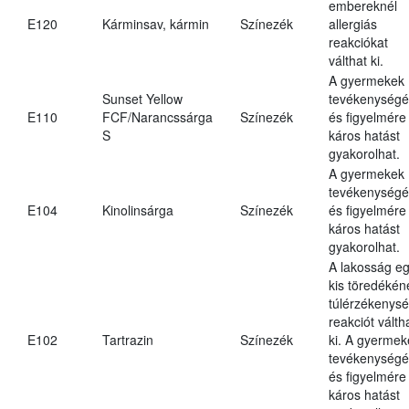
embereknél
E120
Kárminsav, kármin
Színezék
allergiás
reakciókat
válthat ki.
A gyermekek
Sunset Yellow
tevékenységé
E110
FCF/Narancssárga
Színezék
és figyelmére
S
káros hatást
gyakorolhat.
A gyermekek
tevékenységé
E104
Kinolinsárga
Színezék
és figyelmére
káros hatást
gyakorolhat.
A lakosság e
kis töredékén
túlérzékenysé
reakciót válth
E102
Tartrazin
Színezék
ki. A gyermek
tevékenységé
és figyelmére
káros hatást