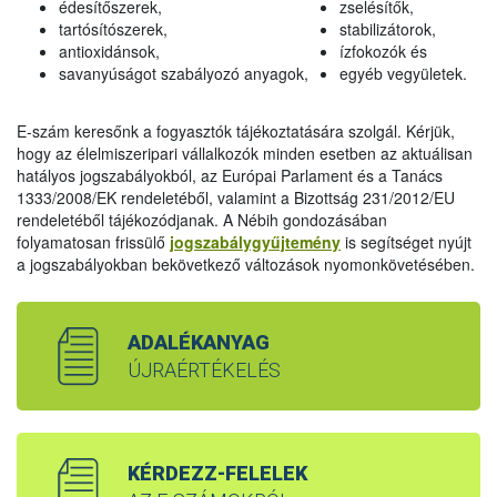
édesítőszerek,
zselésítők,
tartósítószerek,
stabilizátorok,
antioxidánsok,
ízfokozók és
savanyúságot szabályozó anyagok,
egyéb vegyületek.
E-szám keresőnk a fogyasztók tájékoztatására szolgál. Kérjük,
hogy az élelmiszeripari vállalkozók minden esetben az aktuálisan
hatályos jogszabályokból, az Európai Parlament és a Tanács
1333/2008/EK rendeletéből, valamint a Bizottság 231/2012/EU
rendeletéből tájékozódjanak. A Nébih gondozásában
folyamatosan frissülő
jogszabálygyűjtemény
is segítséget nyújt
a jogszabályokban bekövetkező változások nyomonkövetésében.
ADALÉKANYAG
ÚJRAÉRTÉKELÉS
KÉRDEZZ-FELELEK