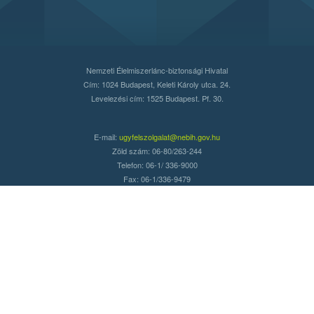
Nemzeti Élelmiszerlánc-biztonsági Hivatal
Cím: 1024 Budapest, Keleti Károly utca. 24.
Levelezési cím: 1525 Budapest. Pf. 30.
E-mail:
ugyfelszolgalat@nebih.gov.hu
Zöld szám: 06-80/263-244
Telefon: 06-1/ 336-9000
Fax: 06-1/336-9479