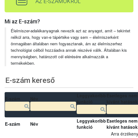
AZ E-SZÁMOKRÓL
Mi az E-szám?
Élelmiszer-adalékanyagnak nevezik azt az anyagot, amit – tekintet
nélkül arra, hogy van-e tápértéke vagy sem – élelmiszerként
önmagában általában nem fogyasztanak, ám az élelmiszerhez
technológiai célból hozzáadva annak részévé válik. Általában kis
mennyiségben, határozott cél elérésére alkalmazzák a
termékekben.
E-szám kereső
Leggyakoribb
Esetleges nem
E-szám
Név
funkció
kívánt hatások
Leggyakoribb
Esetleges nem
E-szám
Név
funkció
kívánt hatások
Arra érzéken