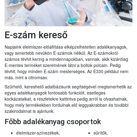
E-szám kereső
Napjaink élelmiszer-előállítása elképzelhetetlen adalékanyagok,
vagy ismertebb nevükön E-számok nélkül. Az E-számokról
számos tévhit kering a mindennapokban, vannak, akik kizárólag
E-mentes terméket szeretnének látni a boltok polcain. Pedig
tévhit, hogy minden E-szám mesterséges. Az E330 például nem
más, mint a citromsav.
Szűrhető, kereshető adatbázisunk segítségével megismerhetik az
egyes adalékanyagok fontosabb funkcióit, esetleges
kockázataikat, a részletekre kattintva pedig arról is olvashatnak,
hogy mely termékekben fordulnak elő leggyakrabban és további
szakirodalmat is ajánlunk.
Főbb adalékanyag csoportok
élelmiszer-színezékek,
sűrítők,