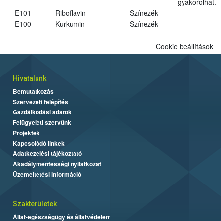
gyakorolhat.
E101
Riboflavin
Színezék
E100
Kurkumin
Színezék
Cookie beállítások
Hivatalunk
Bemutatkozás
Szervezeti felépítés
Gazdálkodási adatok
Felügyeleti szervünk
Projektek
Kapcsolódó linkek
Adatkezelési tájékoztató
Akadálymentességi nyilatkozat
Üzemeltetési információ
Szakterületek
Állat-egészségügy és állatvédelem