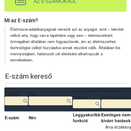
AZ E-SZÁMOKRÓL
Mi az E-szám?
Élelmiszer-adalékanyagnak nevezik azt az anyagot, amit – tekintet
nélkül arra, hogy van-e tápértéke vagy sem – élelmiszerként
önmagában általában nem fogyasztanak, ám az élelmiszerhez
technológiai célból hozzáadva annak részévé válik. Általában kis
mennyiségben, határozott cél elérésére alkalmazzák a
termékekben.
E-szám kereső
Leggyakoribb
Esetleges nem
E-szám
Név
funkció
kívánt hatások
Leggyakoribb
Esetleges nem
E-szám
Név
funkció
kívánt hatások
Arra érzéken