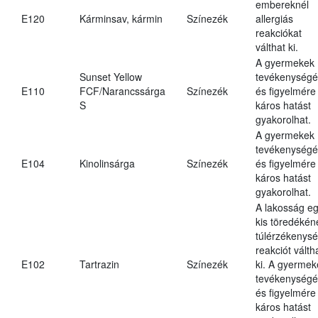
embereknél
E120
Kárminsav, kármin
Színezék
allergiás
reakciókat
válthat ki.
A gyermekek
Sunset Yellow
tevékenységé
E110
FCF/Narancssárga
Színezék
és figyelmére
S
káros hatást
gyakorolhat.
A gyermekek
tevékenységé
E104
Kinolinsárga
Színezék
és figyelmére
káros hatást
gyakorolhat.
A lakosság e
kis töredékén
túlérzékenysé
reakciót válth
E102
Tartrazin
Színezék
ki. A gyermek
tevékenységé
és figyelmére
káros hatást