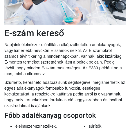
E-szám kereső
Napjaink élelmiszer-előállítása elképzelhetetlen adalékanyagok,
vagy ismertebb nevükön E-számok nélkül. Az E-számokról
számos tévhit kering a mindennapokban, vannak, akik kizárólag
E-mentes terméket szeretnének látni a boltok polcain. Pedig
tévhit, hogy minden E-szám mesterséges. Az E330 például nem
más, mint a citromsav.
Szűrhető, kereshető adatbázisunk segítségével megismerhetik az
egyes adalékanyagok fontosabb funkcióit, esetleges
kockázataikat, a részletekre kattintva pedig arról is olvashatnak,
hogy mely termékekben fordulnak elő leggyakrabban és további
szakirodalmat is ajánlunk.
Főbb adalékanyag csoportok
élelmiszer-színezékek,
sűrítők,