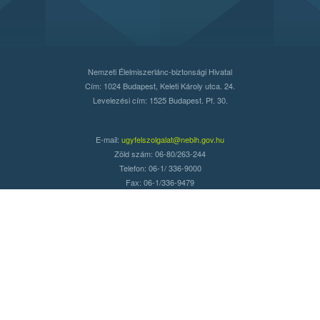
Nemzeti Élelmiszerlánc-biztonsági Hivatal
Cím: 1024 Budapest, Keleti Károly utca. 24.
Levelezési cím: 1525 Budapest. Pf. 30.
E-mail:
ugyfelszolgalat@nebih.gov.hu
Zöld szám: 06-80/263-244
Telefon: 06-1/ 336-9000
Fax: 06-1/336-9479