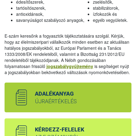
édesítőszerek,
zselésítők,
tartósítószerek,
stabilizátorok,
antioxidánsok,
ízfokozók és
savanyúságot szabályozó anyagok,
egyéb vegyületek.
E-szám keresőnk a fogyasztók tájékoztatására szolgál. Kérjük,
hogy az élelmiszeripari vállalkozók minden esetben az aktuálisan
hatályos jogszabályokból, az Európai Parlament és a Tanács
1333/2008/EK rendeletéből, valamint a Bizottság 231/2012/EU
rendeletéből tájékozódjanak. A Nébih gondozásában
folyamatosan frissülő
jogszabálygyűjtemény
is segítséget nyújt
a jogszabályokban bekövetkező változások nyomonkövetésében.
ADALÉKANYAG
ÚJRAÉRTÉKELÉS
KÉRDEZZ-FELELEK