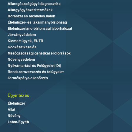
Állategészségügyi diagnosztika
Állatgyógyászati termékek
Borászat és alkoholos italok
Élelmiszer- és takarmánybiztonság
Élelmiszerlánc-biztonsági laborhálózat
Járványvédelem
Kiemelt ügyek, EUTR
Kockázatkezelés
Mezőgazdasági genetikai erőforrások
Növényvédelem
Nyilvántartási és Felügyeleti Díj
Rendszerszervezés és felügyelet
Termékpálya-ellenőrzés
Ügyintézés
Élelmiszer
Állat
Növény
Labor/Egyéb