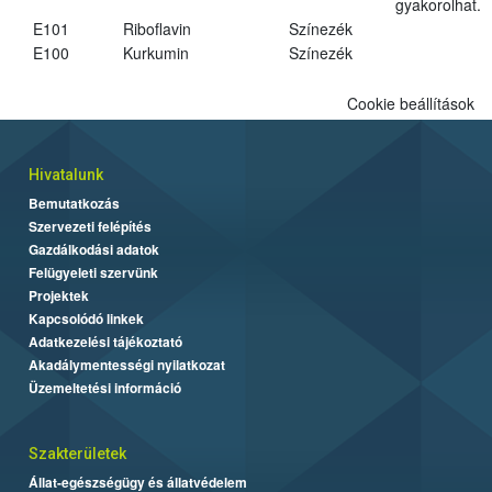
gyakorolhat.
E101
Riboflavin
Színezék
E100
Kurkumin
Színezék
Cookie beállítások
Hivatalunk
Bemutatkozás
Szervezeti felépítés
Gazdálkodási adatok
Felügyeleti szervünk
Projektek
Kapcsolódó linkek
Adatkezelési tájékoztató
Akadálymentességi nyilatkozat
Üzemeltetési információ
Szakterületek
Állat-egészségügy és állatvédelem