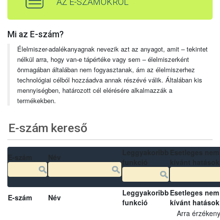
AZ E-SZÁMOKRÓL
Mi az E-szám?
Élelmiszer-adalékanyagnak nevezik azt az anyagot, amit – tekintet
nélkül arra, hogy van-e tápértéke vagy sem – élelmiszerként
önmagában általában nem fogyasztanak, ám az élelmiszerhez
technológiai célból hozzáadva annak részévé válik. Általában kis
mennyiségben, határozott cél elérésére alkalmazzák a
termékekben.
E-szám kereső
Leggyakoribb
Esetleges nem
E-szám
Név
funkció
kívánt hatások
Leggyakoribb
Esetleges nem
E-szám
Név
funkció
kívánt hatások
Arra érzéken