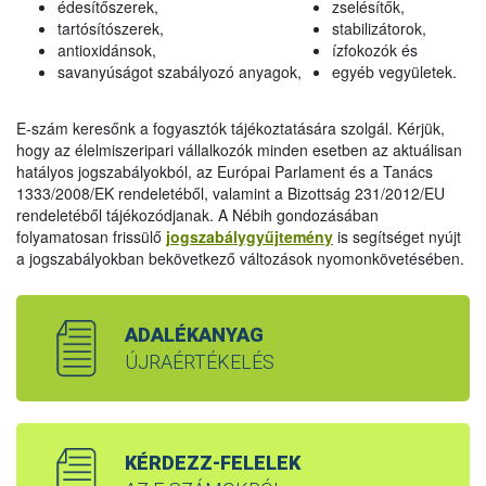
édesítőszerek,
zselésítők,
tartósítószerek,
stabilizátorok,
antioxidánsok,
ízfokozók és
savanyúságot szabályozó anyagok,
egyéb vegyületek.
E-szám keresőnk a fogyasztók tájékoztatására szolgál. Kérjük,
hogy az élelmiszeripari vállalkozók minden esetben az aktuálisan
hatályos jogszabályokból, az Európai Parlament és a Tanács
1333/2008/EK rendeletéből, valamint a Bizottság 231/2012/EU
rendeletéből tájékozódjanak. A Nébih gondozásában
folyamatosan frissülő
jogszabálygyűjtemény
is segítséget nyújt
a jogszabályokban bekövetkező változások nyomonkövetésében.
ADALÉKANYAG
ÚJRAÉRTÉKELÉS
KÉRDEZZ-FELELEK