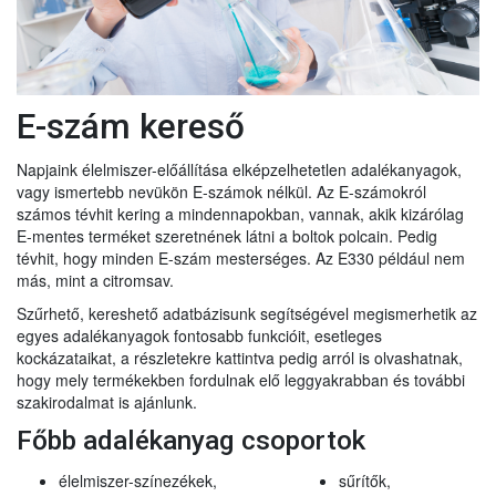
E-szám kereső
Napjaink élelmiszer-előállítása elképzelhetetlen adalékanyagok,
vagy ismertebb nevükön E-számok nélkül. Az E-számokról
számos tévhit kering a mindennapokban, vannak, akik kizárólag
E-mentes terméket szeretnének látni a boltok polcain. Pedig
tévhit, hogy minden E-szám mesterséges. Az E330 például nem
más, mint a citromsav.
Szűrhető, kereshető adatbázisunk segítségével megismerhetik az
egyes adalékanyagok fontosabb funkcióit, esetleges
kockázataikat, a részletekre kattintva pedig arról is olvashatnak,
hogy mely termékekben fordulnak elő leggyakrabban és további
szakirodalmat is ajánlunk.
Főbb adalékanyag csoportok
élelmiszer-színezékek,
sűrítők,