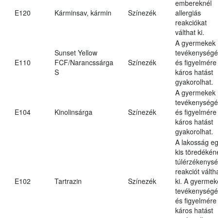
embereknél
E120
Kárminsav, kármin
Színezék
allergiás
reakciókat
válthat ki.
A gyermekek
Sunset Yellow
tevékenységé
E110
FCF/Narancssárga
Színezék
és figyelmére
S
káros hatást
gyakorolhat.
A gyermekek
tevékenységé
E104
Kinolinsárga
Színezék
és figyelmére
káros hatást
gyakorolhat.
A lakosság e
kis töredékén
túlérzékenysé
reakciót válth
E102
Tartrazin
Színezék
ki. A gyermek
tevékenységé
és figyelmére
káros hatást