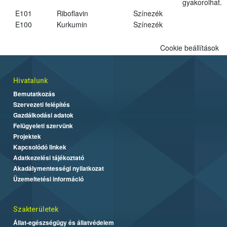
gyakorolhat.
E101
Riboflavin
Színezék
E100
Kurkumin
Színezék
Cookie beállítások
Hivatalunk
Bemutatkozás
Szervezeti felépítés
Gazdálkodási adatok
Felügyeleti szervünk
Projektek
Kapcsolódó linkek
Adatkezelési tájékoztató
Akadálymentességi nyilatkozat
Üzemeltetési információ
Szakterületek
Állat-egészségügy és állatvédelem