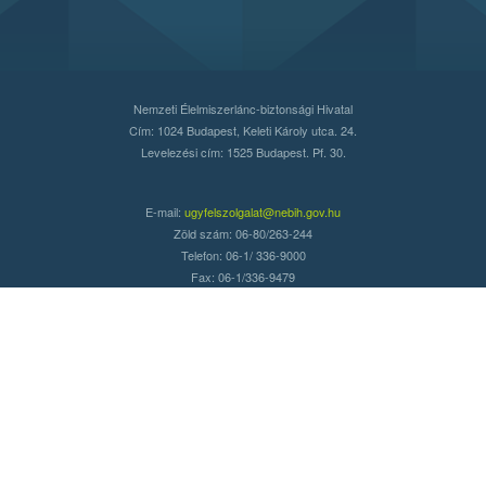
Nemzeti Élelmiszerlánc-biztonsági Hivatal
Cím: 1024 Budapest, Keleti Károly utca. 24.
Levelezési cím: 1525 Budapest. Pf. 30.
E-mail:
ugyfelszolgalat@nebih.gov.hu
Zöld szám: 06-80/263-244
Telefon: 06-1/ 336-9000
Fax: 06-1/336-9479