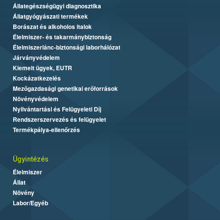
Állategészségügyi diagnosztika
Állatgyógyászati termékek
Borászat és alkoholos italok
Élelmiszer- és takarmánybiztonság
Élelmiszerlánc-biztonsági laborhálózat
Járványvédelem
Kiemelt ügyek, EUTR
Kockázatkezelés
Mezőgazdasági genetikai erőforrások
Növényvédelem
Nyilvántartási és Felügyeleti Díj
Rendszerszervezés és felügyelet
Termékpálya-ellenőrzés
Ügyintézés
Élelmiszer
Állat
Növény
Labor/Egyéb