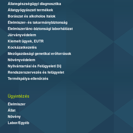
Állategészségügyi diagnosztika
Állatgyógyászati termékek
Borászat és alkoholos italok
Élelmiszer- és takarmánybiztonság
Élelmiszerlánc-biztonsági laborhálózat
Járványvédelem
Kiemelt ügyek, EUTR
Kockázatkezelés
Mezőgazdasági genetikai erőforrások
Növényvédelem
Nyilvántartási és Felügyeleti Díj
Rendszerszervezés és felügyelet
Termékpálya-ellenőrzés
Ügyintézés
Élelmiszer
Állat
Növény
Labor/Egyéb