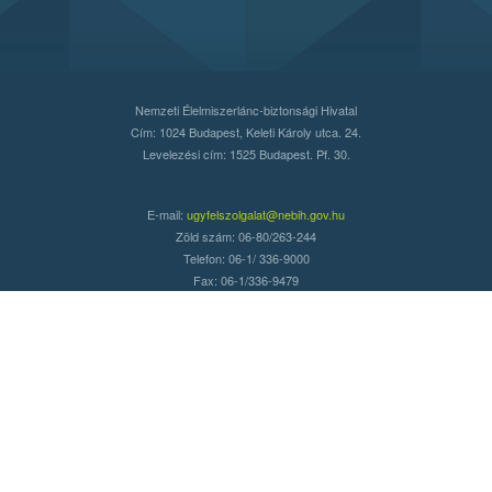
Nemzeti Élelmiszerlánc-biztonsági Hivatal
Cím: 1024 Budapest, Keleti Károly utca. 24.
Levelezési cím: 1525 Budapest. Pf. 30.
E-mail:
ugyfelszolgalat@nebih.gov.hu
Zöld szám: 06-80/263-244
Telefon: 06-1/ 336-9000
Fax: 06-1/336-9479