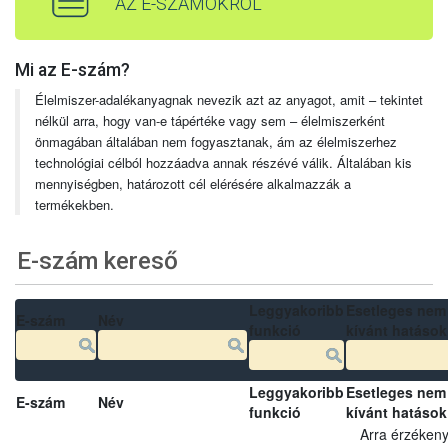
AZ E-SZÁMOKRÓL
Mi az E-szám?
Élelmiszer-adalékanyagnak nevezik azt az anyagot, amit – tekintet
nélkül arra, hogy van-e tápértéke vagy sem – élelmiszerként
önmagában általában nem fogyasztanak, ám az élelmiszerhez
technológiai célból hozzáadva annak részévé válik. Általában kis
mennyiségben, határozott cél elérésére alkalmazzák a
termékekben.
E-szám kereső
Leggyakoribb
Esetleges nem
E-szám
Név
funkció
kívánt hatások
Leggyakoribb
Esetleges nem
E-szám
Név
funkció
kívánt hatások
Arra érzéken