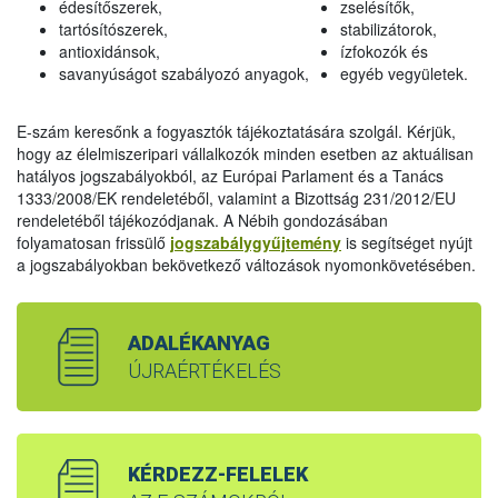
édesítőszerek,
zselésítők,
tartósítószerek,
stabilizátorok,
antioxidánsok,
ízfokozók és
savanyúságot szabályozó anyagok,
egyéb vegyületek.
E-szám keresőnk a fogyasztók tájékoztatására szolgál. Kérjük,
hogy az élelmiszeripari vállalkozók minden esetben az aktuálisan
hatályos jogszabályokból, az Európai Parlament és a Tanács
1333/2008/EK rendeletéből, valamint a Bizottság 231/2012/EU
rendeletéből tájékozódjanak. A Nébih gondozásában
folyamatosan frissülő
jogszabálygyűjtemény
is segítséget nyújt
a jogszabályokban bekövetkező változások nyomonkövetésében.
ADALÉKANYAG
ÚJRAÉRTÉKELÉS
KÉRDEZZ-FELELEK