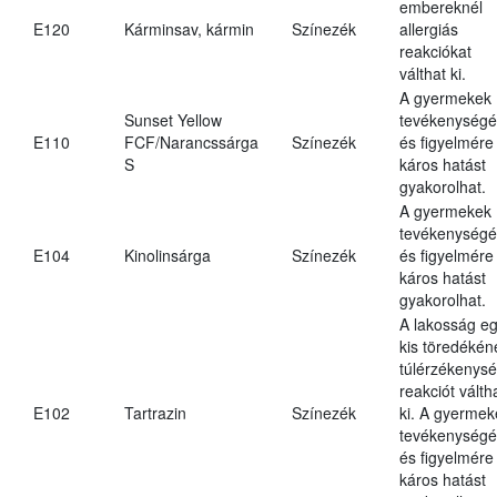
embereknél
E120
Kárminsav, kármin
Színezék
allergiás
reakciókat
válthat ki.
A gyermekek
Sunset Yellow
tevékenységé
E110
FCF/Narancssárga
Színezék
és figyelmére
S
káros hatást
gyakorolhat.
A gyermekek
tevékenységé
E104
Kinolinsárga
Színezék
és figyelmére
káros hatást
gyakorolhat.
A lakosság e
kis töredékén
túlérzékenysé
reakciót válth
E102
Tartrazin
Színezék
ki. A gyermek
tevékenységé
és figyelmére
káros hatást