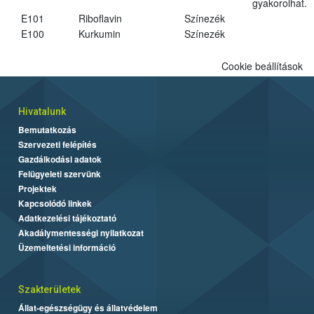
gyakorolhat.
E101
Riboflavin
Színezék
E100
Kurkumin
Színezék
Cookie beállítások
Hivatalunk
Bemutatkozás
Szervezeti felépítés
Gazdálkodási adatok
Felügyeleti szervünk
Projektek
Kapcsolódó linkek
Adatkezelési tájékoztató
Akadálymentességi nyilatkozat
Üzemeltetési információ
Szakterületek
Állat-egészségügy és állatvédelem