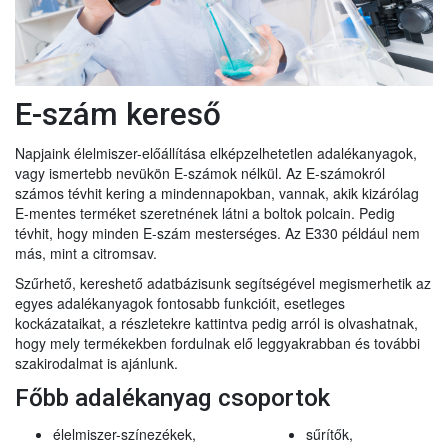
E-szám kereső
Napjaink élelmiszer-előállítása elképzelhetetlen adalékanyagok,
vagy ismertebb nevükön E-számok nélkül. Az E-számokról
számos tévhit kering a mindennapokban, vannak, akik kizárólag
E-mentes terméket szeretnének látni a boltok polcain. Pedig
tévhit, hogy minden E-szám mesterséges. Az E330 például nem
más, mint a citromsav.
Szűrhető, kereshető adatbázisunk segítségével megismerhetik az
egyes adalékanyagok fontosabb funkcióit, esetleges
kockázataikat, a részletekre kattintva pedig arról is olvashatnak,
hogy mely termékekben fordulnak elő leggyakrabban és további
szakirodalmat is ajánlunk.
Főbb adalékanyag csoportok
élelmiszer-színezékek,
sűrítők,