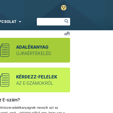
PCSOLAT
ADALÉKANYAG
ÚJRAÉRTÉKELÉS
KÉRDEZZ-FELELEK
AZ E-SZÁMOKRÓL
z E-szám?
elmiszer-adalékanyagnak nevezik azt az
yagot, amit – tekintet nélkül arra, hogy van-e