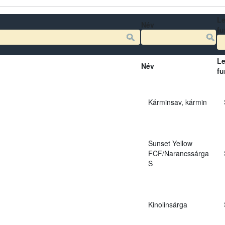
Le
Név
fu
Le
Név
fu
Kárminsav, kármin
Sunset Yellow
FCF/Narancssárga
S
Kinolinsárga