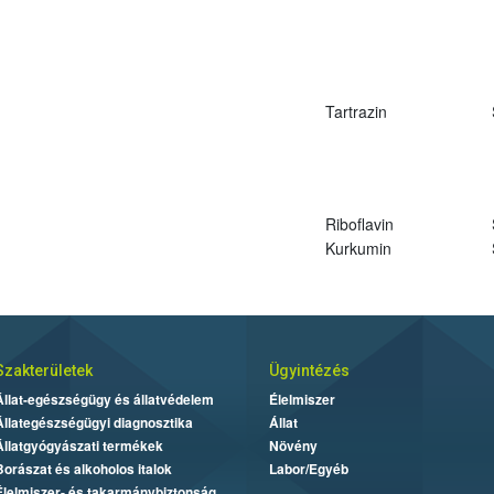
Tartrazin
Riboflavin
Kurkumin
Szakterületek
Ügyintézés
Állat-egészségügy és állatvédelem
Élelmiszer
Állategészségügyi diagnosztika
Állat
Állatgyógyászati termékek
Növény
Borászat és alkoholos italok
Labor/Egyéb
Élelmiszer- és takarmánybiztonság