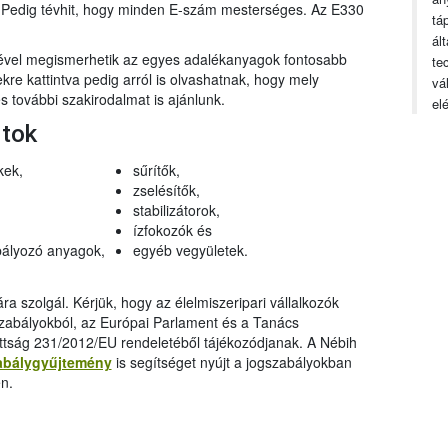
n. Pedig tévhit, hogy minden E-szám mesterséges. Az E330
tá
ál
gével megismerhetik az egyes adalékanyagok fontosabb
te
ekre kattintva pedig arról is olvashatnak, hogy mely
vá
 további szakirodalmat is ajánlunk.
el
rtok
kek,
sűrítők,
zselésítők,
stabilizátorok,
ízfokozók és
ályozó anyagok,
egyéb vegyületek.
a szolgál. Kérjük, hogy az élelmiszeripari vállalkozók
szabályokból, az Európai Parlament és a Tanács
ttság 231/2012/EU rendeletéből tájékozódjanak. A Nébih
abálygyűjtemény
is segítséget nyújt a jogszabályokban
n.