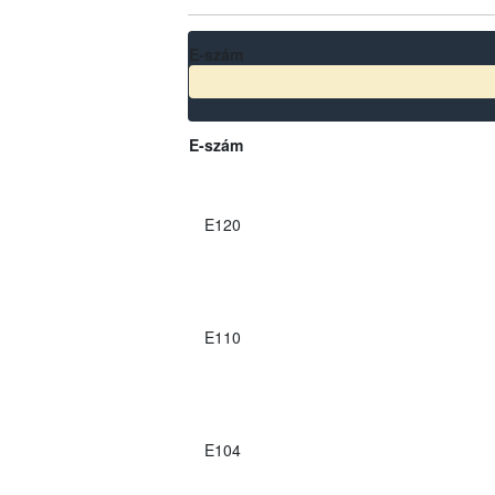
E-szám
E-szám
E120
E110
E104