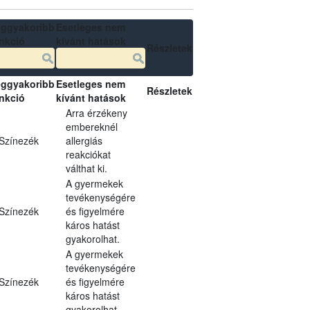
ggyakoribb
Esetleges nem
nkció
kívánt hatások
Részletek
ggyakoribb
Esetleges nem
Részletek
nkció
kívánt hatások
Arra érzékeny
embereknél
Színezék
allergiás
reakciókat
válthat ki.
A gyermekek
tevékenységére
Színezék
és figyelmére
káros hatást
gyakorolhat.
A gyermekek
tevékenységére
Színezék
és figyelmére
káros hatást
gyakorolhat.