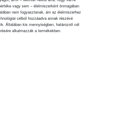
pértéke vagy sem – élelmiszerként önmagában
talában nem fogyasztanak, ám az élelmiszerhez
chnológiai célból hozzáadva annak részévé
lik. Általában kis mennyiségben, határozott cél
érésére alkalmazzák a termékekben.