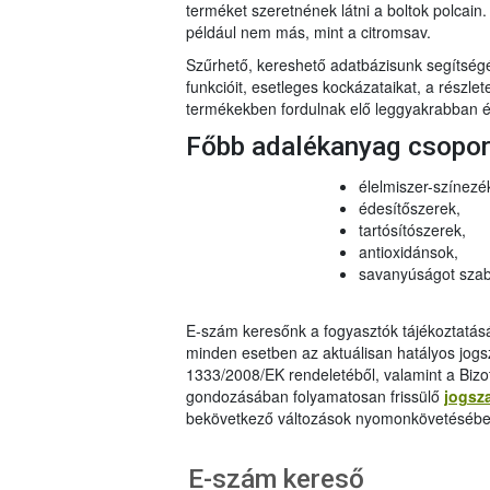
terméket szeretnének látni a boltok polcai
például nem más, mint a citromsav.
Szűrhető, kereshető adatbázisunk segítsé
funkcióit, esetleges kockázataikat, a részlet
termékekben fordulnak elő leggyakrabban és
Főbb adalékanyag csopo
élelmiszer-színezé
édesítőszerek,
tartósítószerek,
antioxidánsok,
savanyúságot szab
E-szám keresőnk a fogyasztók tájékoztatásár
minden esetben az aktuálisan hatályos jog
1333/2008/EK rendeletéből, valamint a Bizo
gondozásában folyamatosan frissülő
jogsz
bekövetkező változások nyomonkövetésébe
E-szám kereső