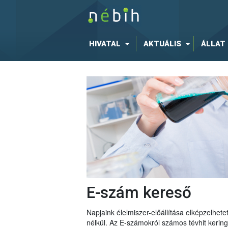
HIVATAL
AKTUÁLIS
ÁLLAT
E-szám kereső
Napjaink élelmiszer-előállítása elképzelhe
nélkül. Az E-számokról számos tévhit keri