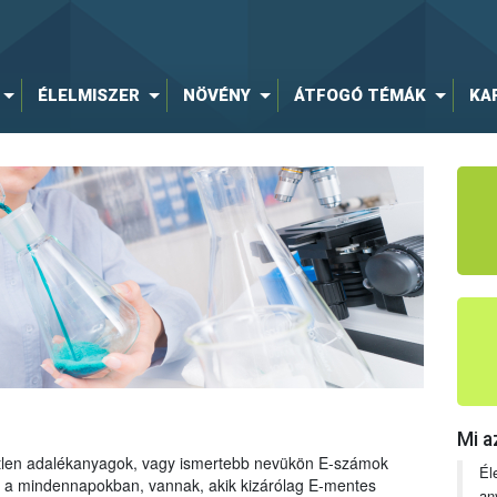
ÉLELMISZER
NÖVÉNY
ÁTFOGÓ TÉMÁK
KA
Mi a
tetlen adalékanyagok, vagy ismertebb nevükön E-számok
Él
ng a mindennapokban, vannak, akik kizárólag E-mentes
an