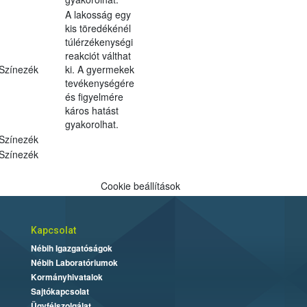
A lakosság egy
kis töredékénél
túlérzékenységi
reakciót válthat
Színezék
ki. A gyermekek
tevékenységére
és figyelmére
káros hatást
gyakorolhat.
Színezék
Színezék
Cookie beállítások
Kapcsolat
Nébih Igazgatóságok
Nébih Laboratóriumok
Kormányhivatalok
Sajtókapcsolat
Ügyfélszolgálat