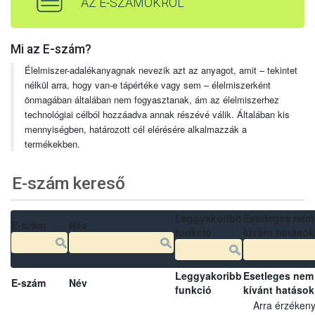
AZ E-SZÁMOKRÓL
Mi az E-szám?
Élelmiszer-adalékanyagnak nevezik azt az anyagot, amit – tekintet
nélkül arra, hogy van-e tápértéke vagy sem – élelmiszerként
önmagában általában nem fogyasztanak, ám az élelmiszerhez
technológiai célból hozzáadva annak részévé válik. Általában kis
mennyiségben, határozott cél elérésére alkalmazzák a
termékekben.
E-szám kereső
Leggyakoribb
Esetleges nem
E-szám
Név
funkció
kívánt hatások
Leggyakoribb
Esetleges nem
E-szám
Név
funkció
kívánt hatások
Arra érzéken