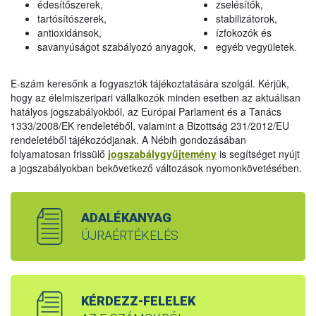
édesítőszerek,
zselésítők,
tartósítószerek,
stabilizátorok,
antioxidánsok,
ízfokozók és
savanyúságot szabályozó anyagok,
egyéb vegyületek.
E-szám keresőnk a fogyasztók tájékoztatására szolgál. Kérjük,
hogy az élelmiszeripari vállalkozók minden esetben az aktuálisan
hatályos jogszabályokból, az Európai Parlament és a Tanács
1333/2008/EK rendeletéből, valamint a Bizottság 231/2012/EU
rendeletéből tájékozódjanak. A Nébih gondozásában
folyamatosan frissülő
jogszabálygyűjtemény
is segítséget nyújt
a jogszabályokban bekövetkező változások nyomonkövetésében.
ADALÉKANYAG
ÚJRAÉRTÉKELÉS
KÉRDEZZ-FELELEK