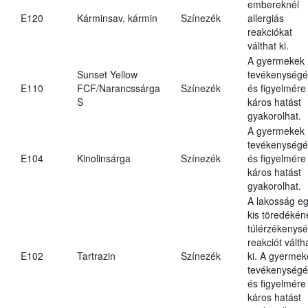
embereknél
E120
Kárminsav, kármin
Színezék
allergiás
reakciókat
válthat ki.
A gyermekek
Sunset Yellow
tevékenységé
E110
FCF/Narancssárga
Színezék
és figyelmére
S
káros hatást
gyakorolhat.
A gyermekek
tevékenységé
E104
Kinolinsárga
Színezék
és figyelmére
káros hatást
gyakorolhat.
A lakosság e
kis töredékén
túlérzékenysé
reakciót válth
E102
Tartrazin
Színezék
ki. A gyermek
tevékenységé
és figyelmére
káros hatást