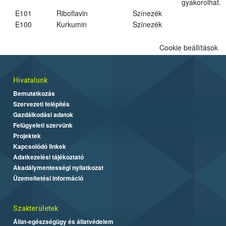
gyakorolhat.
E101
Riboflavin
Színezék
E100
Kurkumin
Színezék
Cookie beállítások
Hivatalunk
Bemutatkozás
Szervezeti felépítés
Gazdálkodási adatok
Felügyeleti szervünk
Projektek
Kapcsolódó linkek
Adatkezelési tájékoztató
Akadálymentességi nyilatkozat
Üzemeltetési információ
Szakterületek
Állat-egészségügy és állatvédelem