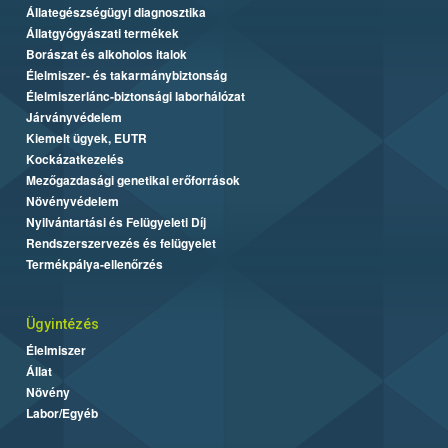
Állategészségügyi diagnosztika
Állatgyógyászati termékek
Borászat és alkoholos italok
Élelmiszer- és takarmánybiztonság
Élelmiszerlánc-biztonsági laborhálózat
Járványvédelem
Kiemelt ügyek, EUTR
Kockázatkezelés
Mezőgazdasági genetikai erőforrások
Növényvédelem
Nyilvántartási és Felügyeleti Díj
Rendszerszervezés és felügyelet
Termékpálya-ellenőrzés
Ügyintézés
Élelmiszer
Állat
Növény
Labor/Egyéb