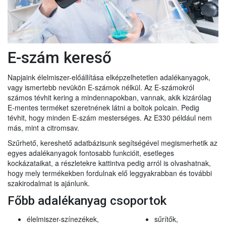
E-szám kereső
Napjaink élelmiszer-előállítása elképzelhetetlen adalékanyagok,
vagy ismertebb nevükön E-számok nélkül. Az E-számokról
számos tévhit kering a mindennapokban, vannak, akik kizárólag
E-mentes terméket szeretnének látni a boltok polcain. Pedig
tévhit, hogy minden E-szám mesterséges. Az E330 például nem
más, mint a citromsav.
Szűrhető, kereshető adatbázisunk segítségével megismerhetik az
egyes adalékanyagok fontosabb funkcióit, esetleges
kockázataikat, a részletekre kattintva pedig arról is olvashatnak,
hogy mely termékekben fordulnak elő leggyakrabban és további
szakirodalmat is ajánlunk.
Főbb adalékanyag csoportok
élelmiszer-színezékek,
sűrítők,