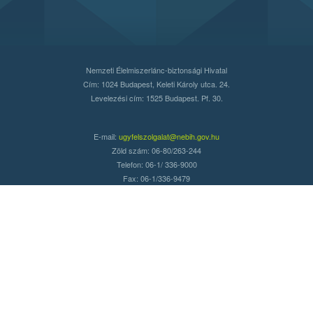
Nemzeti Élelmiszerlánc-biztonsági Hivatal
Cím: 1024 Budapest, Keleti Károly utca. 24.
Levelezési cím: 1525 Budapest. Pf. 30.
E-mail:
ugyfelszolgalat@nebih.gov.hu
Zöld szám: 06-80/263-244
Telefon: 06-1/ 336-9000
Fax: 06-1/336-9479