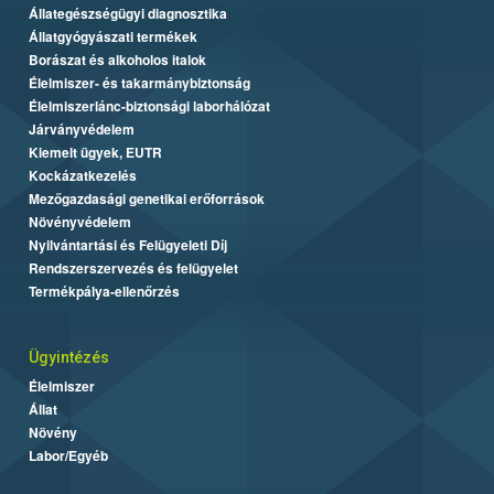
Állategészségügyi diagnosztika
Állatgyógyászati termékek
Borászat és alkoholos italok
Élelmiszer- és takarmánybiztonság
Élelmiszerlánc-biztonsági laborhálózat
Járványvédelem
Kiemelt ügyek, EUTR
Kockázatkezelés
Mezőgazdasági genetikai erőforrások
Növényvédelem
Nyilvántartási és Felügyeleti Díj
Rendszerszervezés és felügyelet
Termékpálya-ellenőrzés
Ügyintézés
Élelmiszer
Állat
Növény
Labor/Egyéb