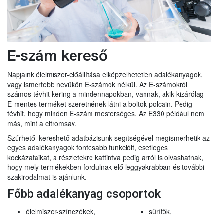
E-szám kereső
Napjaink élelmiszer-előállítása elképzelhetetlen adalékanyagok,
vagy ismertebb nevükön E-számok nélkül. Az E-számokról
számos tévhit kering a mindennapokban, vannak, akik kizárólag
E-mentes terméket szeretnének látni a boltok polcain. Pedig
tévhit, hogy minden E-szám mesterséges. Az E330 például nem
más, mint a citromsav.
Szűrhető, kereshető adatbázisunk segítségével megismerhetik az
egyes adalékanyagok fontosabb funkcióit, esetleges
kockázataikat, a részletekre kattintva pedig arról is olvashatnak,
hogy mely termékekben fordulnak elő leggyakrabban és további
szakirodalmat is ajánlunk.
Főbb adalékanyag csoportok
élelmiszer-színezékek,
sűrítők,