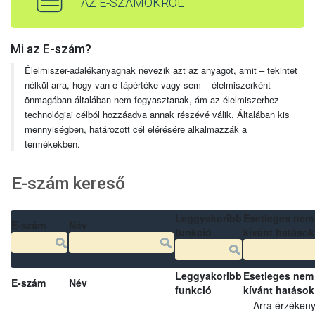
AZ E-SZÁMOKRÓL
Mi az E-szám?
Élelmiszer-adalékanyagnak nevezik azt az anyagot, amit – tekintet
nélkül arra, hogy van-e tápértéke vagy sem – élelmiszerként
önmagában általában nem fogyasztanak, ám az élelmiszerhez
technológiai célból hozzáadva annak részévé válik. Általában kis
mennyiségben, határozott cél elérésére alkalmazzák a
termékekben.
E-szám kereső
Leggyakoribb
Esetleges nem
E-szám
Név
funkció
kívánt hatások
Leggyakoribb
Esetleges nem
E-szám
Név
funkció
kívánt hatások
Arra érzéken