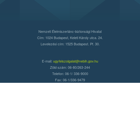
Nemzeti Élelmiszerlánc-biztonsági Hivatal
Cím: 1024 Budapest, Keleti Károly utca. 24.
Levelezési cím: 1525 Budapest. Pf. 30.
E-mail:
ugyfelszolgalat@nebih.gov.hu
Zöld szám: 06-80/263-244
Telefon: 06-1/ 336-9000
Fax: 06-1/336-9479