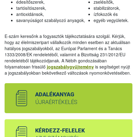
édesítőszerek,
zselésítők,
tartósítószerek,
stabilizátorok,
antioxidánsok,
ízfokozók és
savanyúságot szabályozó anyagok,
egyéb vegyületek.
E-szám keresőnk a fogyasztók tájékoztatására szolgál. Kérjük,
hogy az élelmiszeripari vállalkozók minden esetben az aktuálisan
hatályos jogszabályokból, az Európai Parlament és a Tanács
1333/2008/EK rendeletéből, valamint a Bizottság 231/2012/EU
rendeletéből tájékozódjanak. A Nébih gondozásában
folyamatosan frissülő
jogszabálygyűjtemény
is segítséget nyújt
a jogszabályokban bekövetkező változások nyomonkövetésében.
ADALÉKANYAG
ÚJRAÉRTÉKELÉS
KÉRDEZZ-FELELEK