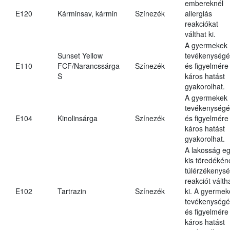
embereknél
E120
Kárminsav, kármin
Színezék
allergiás
reakciókat
válthat ki.
A gyermekek
Sunset Yellow
tevékenységé
E110
FCF/Narancssárga
Színezék
és figyelmére
S
káros hatást
gyakorolhat.
A gyermekek
tevékenységé
E104
Kinolinsárga
Színezék
és figyelmére
káros hatást
gyakorolhat.
A lakosság e
kis töredékén
túlérzékenysé
reakciót válth
E102
Tartrazin
Színezék
ki. A gyermek
tevékenységé
és figyelmére
káros hatást