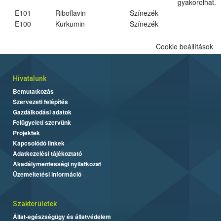
gyakorolhat.
E101
Riboflavin
Színezék
E100
Kurkumin
Színezék
Cookie beállítások
Hivatalunk
Bemutatkozás
Szervezeti felépítés
Gazdálkodási adatok
Felügyeleti szervünk
Projektek
Kapcsolódó linkek
Adatkezelési tájékoztató
Akadálymentességi nyilatkozat
Üzemeltetési információ
Szakterületek
Állat-egészségügy és állatvédelem