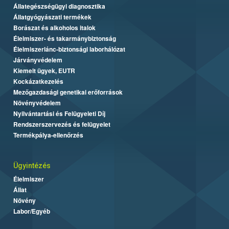
Állategészségügyi diagnosztika
Állatgyógyászati termékek
Borászat és alkoholos italok
Élelmiszer- és takarmánybiztonság
Élelmiszerlánc-biztonsági laborhálózat
Járványvédelem
Kiemelt ügyek, EUTR
Kockázatkezelés
Mezőgazdasági genetikai erőforrások
Növényvédelem
Nyilvántartási és Felügyeleti Díj
Rendszerszervezés és felügyelet
Termékpálya-ellenőrzés
Ügyintézés
Élelmiszer
Állat
Növény
Labor/Egyéb