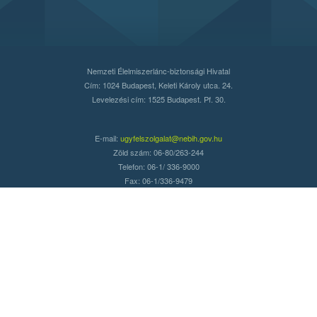
Nemzeti Élelmiszerlánc-biztonsági Hivatal
Cím: 1024 Budapest, Keleti Károly utca. 24.
Levelezési cím: 1525 Budapest. Pf. 30.
E-mail:
ugyfelszolgalat@nebih.gov.hu
Zöld szám: 06-80/263-244
Telefon: 06-1/ 336-9000
Fax: 06-1/336-9479