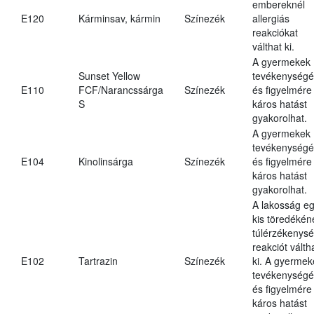
embereknél
E120
Kárminsav, kármin
Színezék
allergiás
reakciókat
válthat ki.
A gyermekek
Sunset Yellow
tevékenységé
E110
FCF/Narancssárga
Színezék
és figyelmére
S
káros hatást
gyakorolhat.
A gyermekek
tevékenységé
E104
Kinolinsárga
Színezék
és figyelmére
káros hatást
gyakorolhat.
A lakosság e
kis töredékén
túlérzékenysé
reakciót válth
E102
Tartrazin
Színezék
ki. A gyermek
tevékenységé
és figyelmére
káros hatást