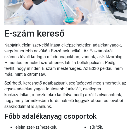
E-szám kereső
Napjaink élelmiszer-előállítása elképzelhetetlen adalékanyagok,
vagy ismertebb nevükön E-számok nélkül. Az E-számokról
számos tévhit kering a mindennapokban, vannak, akik kizárólag
E-mentes terméket szeretnének látni a boltok polcain. Pedig
tévhit, hogy minden E-szám mesterséges. Az E330 például nem
más, mint a citromsav.
Szűrhető, kereshető adatbázisunk segítségével megismerhetik az
egyes adalékanyagok fontosabb funkcióit, esetleges
kockázataikat, a részletekre kattintva pedig arról is olvashatnak,
hogy mely termékekben fordulnak elő leggyakrabban és további
szakirodalmat is ajánlunk.
Főbb adalékanyag csoportok
élelmiszer-színezékek,
sűrítők,