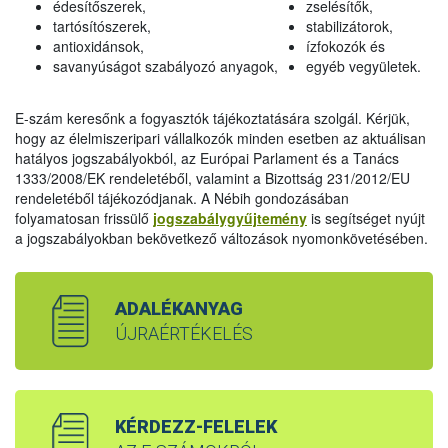
édesítőszerek,
zselésítők,
tartósítószerek,
stabilizátorok,
antioxidánsok,
ízfokozók és
savanyúságot szabályozó anyagok,
egyéb vegyületek.
E-szám keresőnk a fogyasztók tájékoztatására szolgál. Kérjük,
hogy az élelmiszeripari vállalkozók minden esetben az aktuálisan
hatályos jogszabályokból, az Európai Parlament és a Tanács
1333/2008/EK rendeletéből, valamint a Bizottság 231/2012/EU
rendeletéből tájékozódjanak. A Nébih gondozásában
folyamatosan frissülő
jogszabálygyűjtemény
is segítséget nyújt
a jogszabályokban bekövetkező változások nyomonkövetésében.
ADALÉKANYAG
ÚJRAÉRTÉKELÉS
KÉRDEZZ-FELELEK