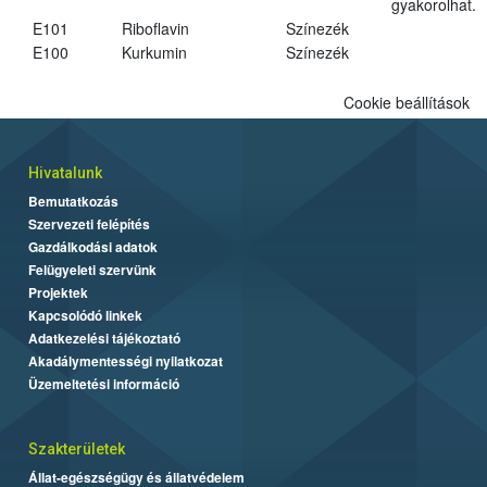
gyakorolhat.
E101
Riboflavin
Színezék
E100
Kurkumin
Színezék
Cookie beállítások
Hivatalunk
Bemutatkozás
Szervezeti felépítés
Gazdálkodási adatok
Felügyeleti szervünk
Projektek
Kapcsolódó linkek
Adatkezelési tájékoztató
Akadálymentességi nyilatkozat
Üzemeltetési információ
Szakterületek
Állat-egészségügy és állatvédelem