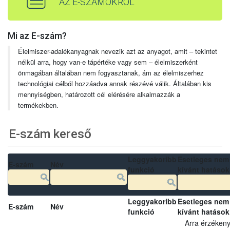
AZ E-SZÁMOKRÓL
Mi az E-szám?
Élelmiszer-adalékanyagnak nevezik azt az anyagot, amit – tekintet
nélkül arra, hogy van-e tápértéke vagy sem – élelmiszerként
önmagában általában nem fogyasztanak, ám az élelmiszerhez
technológiai célból hozzáadva annak részévé válik. Általában kis
mennyiségben, határozott cél elérésére alkalmazzák a
termékekben.
E-szám kereső
Leggyakoribb
Esetleges nem
E-szám
Név
funkció
kívánt hatások
Leggyakoribb
Esetleges nem
E-szám
Név
funkció
kívánt hatások
Arra érzéken