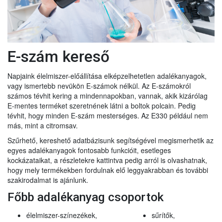
E-szám kereső
Napjaink élelmiszer-előállítása elképzelhetetlen adalékanyagok,
vagy ismertebb nevükön E-számok nélkül. Az E-számokról
számos tévhit kering a mindennapokban, vannak, akik kizárólag
E-mentes terméket szeretnének látni a boltok polcain. Pedig
tévhit, hogy minden E-szám mesterséges. Az E330 például nem
más, mint a citromsav.
Szűrhető, kereshető adatbázisunk segítségével megismerhetik az
egyes adalékanyagok fontosabb funkcióit, esetleges
kockázataikat, a részletekre kattintva pedig arról is olvashatnak,
hogy mely termékekben fordulnak elő leggyakrabban és további
szakirodalmat is ajánlunk.
Főbb adalékanyag csoportok
élelmiszer-színezékek,
sűrítők,