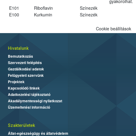
gyakorolhat.
E101
Riboflavin
Színezék
E100
Kurkumin
Színezék
Cookie beállítások
Hivatalunk
Bemutatkozás
Szervezeti felépítés
Gazdálkodási adatok
Felügyeleti szervünk
Projektek
Kapcsolódó linkek
Adatkezelési tájékoztató
Akadálymentességi nyilatkozat
Üzemeltetési információ
Szakterületek
Állat-egészségügy és állatvédelem