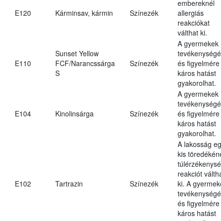
embereknél
E120
Kárminsav, kármin
Színezék
allergiás
reakciókat
válthat ki.
A gyermekek
Sunset Yellow
tevékenységé
E110
FCF/Narancssárga
Színezék
és figyelmére
S
káros hatást
gyakorolhat.
A gyermekek
tevékenységé
E104
Kinolinsárga
Színezék
és figyelmére
káros hatást
gyakorolhat.
A lakosság e
kis töredékén
túlérzékenysé
reakciót válth
E102
Tartrazin
Színezék
ki. A gyermek
tevékenységé
és figyelmére
káros hatást