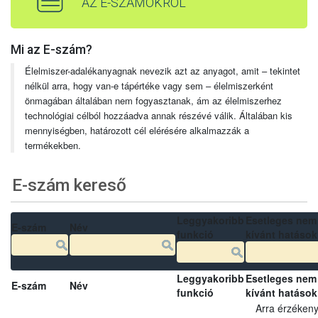
AZ E-SZÁMOKRÓL
Mi az E-szám?
Élelmiszer-adalékanyagnak nevezik azt az anyagot, amit – tekintet
nélkül arra, hogy van-e tápértéke vagy sem – élelmiszerként
önmagában általában nem fogyasztanak, ám az élelmiszerhez
technológiai célból hozzáadva annak részévé válik. Általában kis
mennyiségben, határozott cél elérésére alkalmazzák a
termékekben.
E-szám kereső
Leggyakoribb
Esetleges nem
E-szám
Név
funkció
kívánt hatások
Leggyakoribb
Esetleges nem
E-szám
Név
funkció
kívánt hatások
Arra érzéken