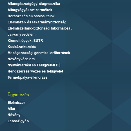
Állategészségügyi diagnosztika
Állatgyógyászati termékek
Borászat és alkoholos italok
Élelmiszer- és takarmánybiztonság
Élelmiszerlánc-biztonsági laborhálózat
Járványvédelem
Kiemelt ügyek, EUTR
Kockázatkezelés
Mezőgazdasági genetikai erőforrások
Növényvédelem
Nyilvántartási és Felügyeleti Díj
Rendszerszervezés és felügyelet
Termékpálya-ellenőrzés
Ügyintézés
Élelmiszer
Állat
Növény
Labor/Egyéb