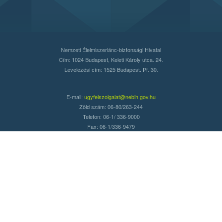
Nemzeti Élelmiszerlánc-biztonsági Hivatal
Cím: 1024 Budapest, Keleti Károly utca. 24.
Levelezési cím: 1525 Budapest. Pf. 30.
E-mail:
ugyfelszolgalat@nebih.gov.hu
Zöld szám: 06-80/263-244
Telefon: 06-1/ 336-9000
Fax: 06-1/336-9479