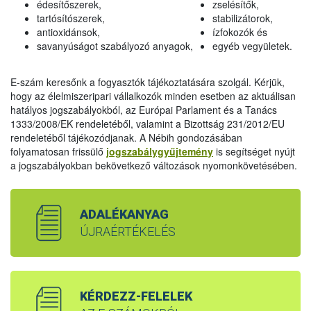
édesítőszerek,
zselésítők,
tartósítószerek,
stabilizátorok,
antioxidánsok,
ízfokozók és
savanyúságot szabályozó anyagok,
egyéb vegyületek.
E-szám keresőnk a fogyasztók tájékoztatására szolgál. Kérjük,
hogy az élelmiszeripari vállalkozók minden esetben az aktuálisan
hatályos jogszabályokból, az Európai Parlament és a Tanács
1333/2008/EK rendeletéből, valamint a Bizottság 231/2012/EU
rendeletéből tájékozódjanak. A Nébih gondozásában
folyamatosan frissülő
jogszabálygyűjtemény
is segítséget nyújt
a jogszabályokban bekövetkező változások nyomonkövetésében.
ADALÉKANYAG
ÚJRAÉRTÉKELÉS
KÉRDEZZ-FELELEK