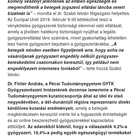
komoly veszélyt jelentenek az emberi egészségre és
megrendíthetik a betegek jogszerű ellátási láncba vetett
bizalmát is”
– mondta el dr. Szabó István főigazgató-helyettes.
Az Európai Unió 2019. február 9-től kötelezővé teszi a
vényköteles gyógyszerek biztonsági elemmel való ellátását,
amely a jövőben hatékony biztonságot nyújthat a legális
gyógyszerellátási lánc számára, mivel gyakorlatilag lehetetlen
lesz hamis gyógyszert bejuttatni a gyógyszertárakba.
„A
betegek minden esetben figyeljenek arra, hogy soha ne
vásároljanak gyógyszert engedély nélküli gyógyszer-
kereskedelmi csatornákon keresztül, így például nem
engedélyezett internetes forrásból”
– tette hozzá Szabó
István.
Dr. Fittler András, a Pécsi Tudományegyetem GYTK
Gyógyszerészeti Intézetének docense ismertette a Pécsi
Tudományegyetem kutatócsoportja által az idei év első
negyedévében, a dél-dunántúli régióra reprezentatív direkt
kérdőíves kutatási eredményeit,
amely a betegek
megkérdezésén keresztül mérte fel a fogyasztók érintettségét
és az online beszerezhető gyógyszerekkel kapcsolatos
attitűdjeit.
Az adatokból kiderül, hogy a válaszadók 4,2%-a
gyógyszert, 18,4%-a pedig egyéb egészségügyi termékeket