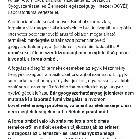
Gyógyszerészeti és Élelmezés-egészségügyi Intézet (OGYÉI)
Laboratóriuma végezte el.
A potencianövelő készítmények Kínából származtak,
forgalmazóik magyar vállalkozások voltak. A vizsgált, a legtöbb
internetes potencianövelő árusító oldalon megtalálható
termékek mindegyike tartalmazott potencianövelő
gyógyszerhatóanyagot (szildenafilt, valamint tadalafilt).
A
termékeket élelmiszer-biztonsági nem megfelelőség miatt
kivonták a forgalomból.
A fogyást elősegítő termékek esetében az egyik készítmény
Lengyelországból, a másik Csehországból származott. Egyik
sem tartalmazott magyar nyelvű jelölést, ugyanakkor az utóbbi
esetében a csomagküldő dobozba mellékeltek egy magyar
nyelvű gépelt leírást
. Bár gyógyszerhatóanyag jelenlétét nem
mutatta ki a laboratóriumi vizsgálat, a nyomon
követhetetlenségi probléma, valamint az élelmiszerjelölési
nem megfelelőségek miatt a Nébih eljárást indít.
A forgalomból való kivonás mellett a problémás
termékekről mindkét esetben tájékoztatják az érintett
országokat az Élelmiszer- és Takarmánybiztonsági