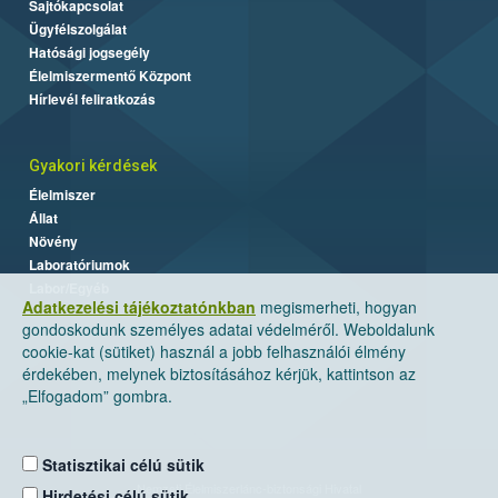
Sajtókapcsolat
Ügyfélszolgálat
Hatósági jogsegély
Élelmiszermentő Központ
Hírlevél feliratkozás
Gyakori kérdések
Élelmiszer
Állat
Növény
Laboratóriumok
Labor/Egyéb
Adatkezelési tájékoztatónkban
megismerheti, hogyan
gondoskodunk személyes adatai védelméről. Weboldalunk
cookie-kat (sütiket) használ a jobb felhasználói élmény
érdekében, melynek biztosításához kérjük, kattintson az
„Elfogadom” gombra.
Statisztikai célú sütik
Nemzeti Élelmiszerlánc-biztonsági Hivatal
Hirdetési célú sütik