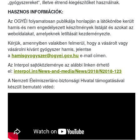
„gyógyszereket”, illetve étrend-kiegészítőket használnak.
HASZNOS INFORMÁCIÓK:
Az OGYÉI folyamatosan publikálja honlapján a látókörébe került
hamis-és nem engedélyezett készítmények listáját és azokat az
weboldalakat, amelyeknek letiltását kezdeményezte.
Kérjük, amennyiben valakiben felmerül, hogy a vásárolt vagy
vásárolni kívánt gyógyszer hamis, jelentse
a
hamisgyogyszer@ogyei.gov.hu
e-mail címen.
Az Interpol sajtóközleménye az alábbi linken érhető
el:
interpol.int/News-and-media/News/2018/N2018-123
A Nemzeti Élelmiszerlánc-biztonsági Hivatal támogatásával
készült bemutató videó: