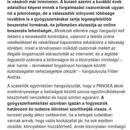
is vásárolt már interneten. A kutató szerint a korábbi évek
adataihoz képest ennek a forgalmazási csatornának ugyan
nő a jelentősége, de a válaszadók túlnyomó többsége
továbbra is a gyógyszertárakat tartja legmegfelelőbb
beszerzési formának, és jellemzően elutasítja az online
beszerzés lehetőségét.
„Mindezek ellenére nagy hangsúlyt kell
fektetni a kereskedők kontrolljára, valamint a felelős online
viselkedéssel és vásárlással kapcsolatos edukációra a lakosság
körében, mivel a törvényesen működő csatornák mellett az
illegális forgalmazók elárasztották az internetet, és a legtöbb
fogyasztó számára a biztonságos és a bizonytalan minőségű –
akár hamis – termékeket forgalmazó honlapok közötti
különbségtétel nehézségekbe ütközik”
– hangsúlyozta Fittler
András.
A szakértők egyöntetűen hangsúlyozták, hogy a PANGEA akció
eredményessége a hatóságok közötti szoros együttműködésnek
köszönhető nemzetközi és hazai szinten egyaránt.
A
gyógyszerhamisítást azonban igazán a fogyasztók
határozott és tudatos döntései szoríthatják vissza.
A
kereslet pedig akkor csökkenhet, ha a betegek tudatában
vannak annak, hogy valós kockázattal jár, ha sok esetben
olcsóbb, könnyebben hozzáférhető, ámde bizonytalan minőségű