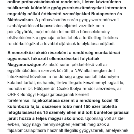
online próbavásárlásokat rendeltek, illetve közterületen
találkoztak különféle gyógyszerkészítményeket interneten
engedély nélkül értékesítő személyekkel Budapesten és
Mátészalkán.
A próbavásárlás során gyógyszerrendészeti
szabálysértéssel kapcsolatos eljárást vezettek be a
pénzügyőrök, majd miután felmerült a bűncselekmény
elkövetésének a gyanúja, értesítették a területileg illetékes
rendőrkollégákat a további eljárások lefolytatása céljából.
A nemzetközi akció részeként a rendőrség munkatársai
ugyancsak fokozott ellenőrzéseket folytattak
Magyarországon.
Az akció során példaértékű volt az
együttműködés a szervek között, a NAV által megkezdett
intézkedést követően a rendőrség a gyanúsított lakóhelyén
kutatást tartott, és hamis, illetve illegális készítményt foglalt le,
mondta el Dr. Fülöpné dr. Csákó Ibolya rendőr alezredes, az
ORFK Bűnügyi Főigazgatóságának kiemelt
főreferense.
Tájékoztatása szerint a rendőrség közel 40
különböző fajta, összesen több mint 150 ezer tabletta
lefoglalásával és 15 személy ellen indított büntetőeljárással
járult hozzá a teljes magyar akcióhoz
. Újdonság volt az idei
évben, hogy nagy mennyiségben jelentek meg azok a
fájdalomcsillapításra használt illegális gyógyszerek, amelyeknek