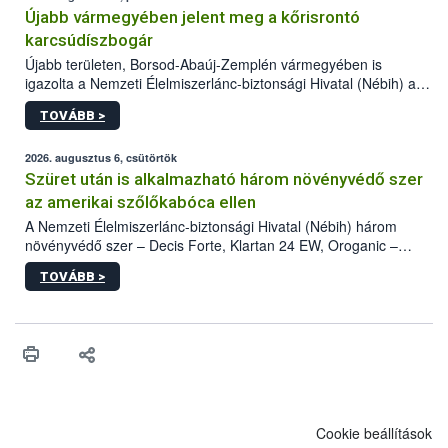
Újabb vármegyében jelent meg a kőrisrontó
karcsúdíszbogár
Újabb területen, Borsod-Abaúj-Zemplén vármegyében is
igazolta a Nemzeti Élelmiszerlánc-biztonsági Hivatal (Nébih) a
kőrisrontó karcsúdíszbogár (Agrilus planipennis) jelenlétét. A
TOVÁBB >
kártevőt nem csak színcsapdában találták meg, de már fertőzött
fában is azonosították. A növényvédelmi szakemberek folytatják
az intenzív felderítést, emellett az intézkedéseket a szlovák
2026. augusztus 6, csütörtök
hatósággal is összehangolják a terjedés megállítása érdekében.
Szüret után is alkalmazható három növényvédő szer
az amerikai szőlőkabóca ellen
A Nemzeti Élelmiszerlánc-biztonsági Hivatal (Nébih) három
növényvédő szer – Decis Forte, Klartan 24 EW, Oroganic –
engedélyokiratát módosította, így azok a szüretet követően,
TOVÁBB >
egészen a vesszőérettség (BBCH 91) stádiumáig
felhasználhatóak a szőlőben. A kiterjesztések célja, hogy a korai
érésű szőlőkben is legyen lehetőség a károsító elleni további
védekezésre. Az Oroganic készítmény kis kiszerelésben kiskerti
felhasználók számára is elérhető és ökológiai termesztésben is
engedélyezett.
Cookie beállítások