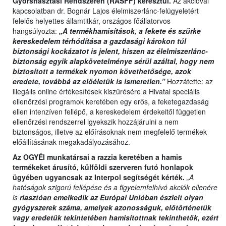
Gyorsriasztási Rendszeren (RASFF) keresztül.
Az akcióval
kapcsolatban dr. Bognár Lajos élelmiszerlánc-felügyeletért
felelős helyettes államtitkár, országos főállatorvos
hangsúlyozta:
„A termékhamisítások, a fekete és szürke
kereskedelem térhódítása a gazdasági károkon túl
biztonsági kockázatot is jelent, hiszen az élelmiszerlánc-
biztonság egyik alapkövetelménye sérül azáltal, hogy nem
biztosított a termékek nyomon követhetősége, azok
eredete, továbbá az előéletük is ismeretlen.”
Hozzátette: az
illegális online értékesítések kiszűrésére a Hivatal speciális
ellenőrzési programok keretében egy erős, a feketegazdaság
ellen intenzíven fellépő, a kereskedelem érdekeitől független
ellenőrzési rendszerrel igyekszik hozzájárulni a nem
biztonságos, illetve az előírásoknak nem megfelelő termékek
előállításának megakadályozásához.
Az OGYÉI munkatársai a razzia keretében a hamis
termékeket árusító, külföldi szerveren futó honlapok
ügyében ugyancsak az Interpol segítségét kérték.
„A
hatóságok szigorú fellépése és a figyelemfelhívó akciók ellenére
is
riasztóan emelkedik az Európai Unióban észlelt olyan
gyógyszerek száma, amelyek azonosságuk, előtörténetük
vagy eredetük tekintetében hamisítottnak tekinthetők, ezért