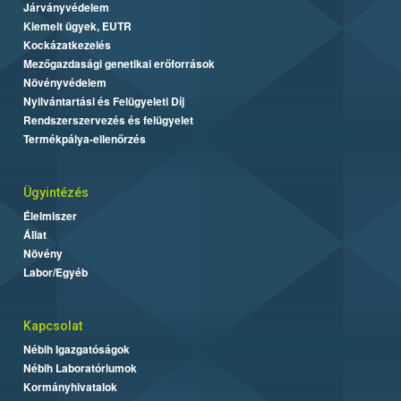
Járványvédelem
Kiemelt ügyek, EUTR
Kockázatkezelés
Mezőgazdasági genetikai erőforrások
Növényvédelem
Nyilvántartási és Felügyeleti Díj
Rendszerszervezés és felügyelet
Termékpálya-ellenőrzés
Ügyintézés
Élelmiszer
Állat
Növény
Labor/Egyéb
Kapcsolat
Nébih Igazgatóságok
Nébih Laboratóriumok
Kormányhivatalok