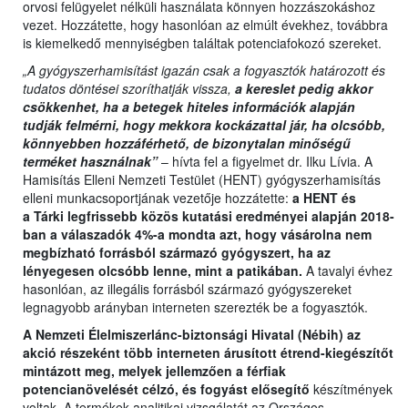
orvosi felügyelet nélküli használata könnyen hozzászokáshoz
vezet. Hozzátette, hogy hasonlóan az elmúlt évekhez, továbbra
is kiemelkedő mennyiségben találtak potenciafokozó szereket.
„A gyógyszerhamisítást igazán csak a fogyasztók határozott és
tudatos döntései szoríthatják vissza,
a kereslet pedig akkor
csökkenhet, ha a betegek hiteles információk alapján
tudják felmérni, hogy mekkora kockázattal jár, ha olcsóbb,
könnyebben hozzáférhető, de bizonytalan minőségű
terméket használnak”
– hívta fel a figyelmet dr. Ilku Lívia. A
Hamisítás Elleni Nemzeti Testület (HENT) gyógyszerhamisítás
elleni munkacsoportjának vezetője hozzátette:
a HENT és
a Tárki legfrissebb közös kutatási eredményei alapján 2018-
ban a válaszadók 4%-a mondta azt, hogy vásárolna nem
megbízható forrásból származó gyógyszert, ha az
lényegesen olcsóbb lenne, mint a patikában.
A tavalyi évhez
hasonlóan, az illegális forrásból származó gyógyszereket
legnagyobb arányban interneten szerezték be a fogyasztók.
A Nemzeti Élelmiszerlánc-biztonsági Hivatal (Nébih) az
akció részeként több interneten árusított étrend-kiegészítőt
mintázott meg, melyek jellemzően a férfiak
potencianövelését célzó, és fogyást elősegítő
készítmények
voltak. A termékek analitikai vizsgálatát az Országos