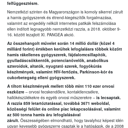
felfüggesztésre.
Nemzetközi szinten és Magyarországon is komoly sikerrel zárult
a hamis gyógyszerek és étrend-kiegészítők forgalmazása,
valamint az engedély nélküli internetes patikák felszámolása
ellen indított legnagyobb nemzetközi razzia, a 2018. október 9-
16. között lezajlott XI. PANGEA akció.
Az összehangolt művelet során 14 millió dollár (közel 4
milliárd forint) értékben kerültek lefoglalásra többek között
hamis rákellenes gyógyszerek, fájdalomcsillapítók,
gyulladáscsökkentők, potencianövelők, anabolikus
szteroidok, altatók, nyugtató szerek, fogyókúrás
készítmények, valamint HIV-fertőzés, Parkinson-kór és
cukorbetegség elleni gyógyszerek.
A tiltott készítmények mellett több mint 110 ezer orvosi
eszközre
– orvosi fecskendőkre, kontaktlencsékre,
hallókészülékekre és egyéb orvosi műszerekre –
is lecsaptak.
A razzia 859 letartóztatással, továbbá 3671 weboldal,
közösségi felület és online piac lekapcsolásával, valamint
az 500 tonna hamis áru lefoglalásával
zárult.
Összességében elmondható, hogy tavalyhoz képest idén
ugyan kevesebb gyógyszerre csaptak le a hatóságok, de a 2008