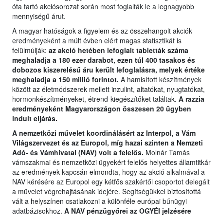
óta tartó akciósorozat során most foglalták le a legnagyobb
mennyiségű árut.
A magyar hatóságok a figyelem és az összehangolt akciók
eredményeként a múlt évben elért magas statisztikát is
felülmúlják:
az akció hetében lefoglalt tabletták száma
meghaladja a 180 ezer darabot, ezen túl 400 tasakos és
dobozos kiszerelésű áru került lefoglalásra, melyek értéke
meghaladja a 150 millió forintot.
A hamisított készítmények
között az életmódszerek mellett inzulint, altatókat, nyugtatókat,
hormonkészítményeket, étrend-kiegészítőket találtak.
A razzia
eredményeként Magyarországon összesen 20 ügyben
indult eljárás.
A nemzetközi művelet koordinálásért az Interpol, a Vám
Világszervezet és az Europol, míg hazai szinten a Nemzeti
Adó- és Vámhivatal (NAV) volt a felelős.
Molnár Tamás
vámszakmai és nemzetközi ügyekért felelős helyettes államtitkár
az eredmények kapcsán elmondta, hogy az akció alkalmával a
NAV kérésére az Europol egy kétfős szakértői csoportot delegált
a művelet végrehajtásának idejére. Segítségükkel biztosítottá
vált a helyszínen csatlakozni a különféle európai bűnügyi
adatbázisokhoz.
A NAV pénzügyőrei az OGYÉI jelzésére