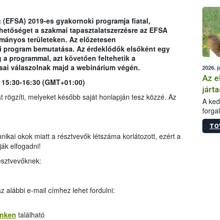
épüle
 (EFSA) 2019-es gyakornoki programja fiatal,
ehetőséget a szakmai tapasztalatszerzésre az EFSA
mányos területeken. Az előzetesen
ki program bemutatása. Az érdeklődők elsőként egy
a programmal, azt követően feltehetik a
sai válaszolnak majd a webinárium végén.
2026. j
Az e
. 15:30-16:30 (GMT+01:00)
járta
 rögzíti, melyeket később saját honlapján tesz közzé. Az
A kedv
forga
Korm.
TO
sérül
nikai okok miatt a résztvevők létszáma korlátozott, ezért a
felme
ják elfogadni!
veszé
Ezen 
észtvevőknek:
vonni
jártas
 alábbi e-mail címhez lehet fordulni:
inken
található