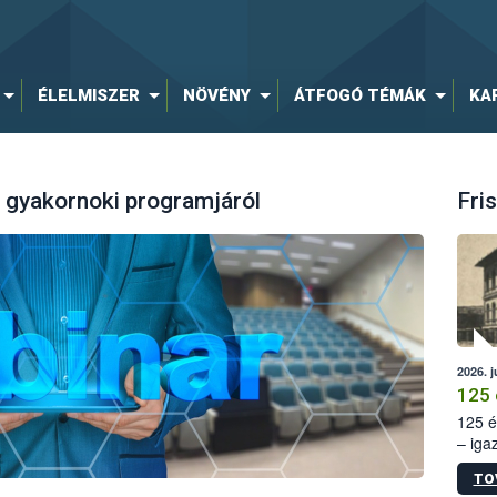
ÉLELMISZER
NÖVÉNY
ÁTFOGÓ TÉMÁK
KA
gyakornoki programjáról
Fris
2026. j
125 
125 é
– iga
állam
TO
15. sz