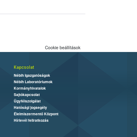
Cookie beállítások
Kapcsolat
Nébih Igazgatóságok
Nébih Laboratóriumok
Kormányhivatalok
Sajtókapcsolat
Ügyfélszolgálat
Hatósági jogsegély
Élelmiszermentő Központ
Hírlevél feliratkozás