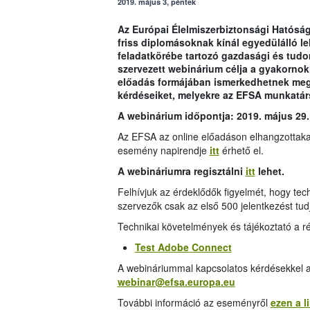
2019. május 3, péntek
Az Európai Élelmiszerbiztonsági Hatóság
friss diplomásoknak kínál egyedülálló l
feladatkörébe tartozó gazdasági és tudo
szervezett webinárium célja a gyakorno
előadás formájában ismerkedhetnek meg 
kérdéseiket, melyekre az EFSA munkatár
A webinárium időpontja: 2019. május 29
Az EFSA az online előadáson elhangzottakat
esemény napirendje
itt
érhető el.
A webináriumra regisztálni
itt
lehet.
Felhívjuk az érdeklődők figyelmét, hogy tech
szervezők csak az első 500 jelentkezést tud
Technikai követelmények és tájékoztató a r
Test Adobe Connect
A webináriummal kapcsolatos kérdésekkel az
webinar@efsa.europa.eu
További információ az eseményről
ezen a l