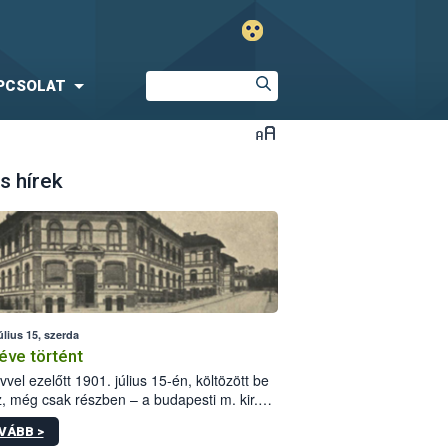
PCSOLAT
s hírek
úlius 15, szerda
éve történt
vvel ezelőtt 1901. július 15-én, költözött be
z, még csak részben – a budapesti m. kir.
i vetőmagvizsgáló állomás a Kis Rókus utca
VÁBB >
ám alatti, Czigler Győző által tervezett új