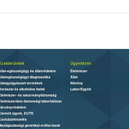
Szakterületek
Ügyintézés
Állat-egészségügy és állatvédelem
Élelmiszer
Állategészségügyi diagnosztika
Állat
Állatgyógyászati termékek
Növény
Borászat és alkoholos italok
Labor/Egyéb
Élelmiszer- és takarmánybiztonság
Élelmiszerlánc-biztonsági laborhálózat
Járványvédelem
Kiemelt ügyek, EUTR
Kockázatkezelés
Mezőgazdasági genetikai erőforrások