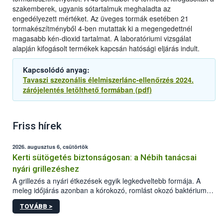
szakemberek, ugyanis sótartalmuk meghaladta az
engedélyezett mértéket. Az üveges tormák esetében 21
tormakészítményből 4-ben mutattak ki a megengedettnél
magasabb kén-dioxid tartalmat. A laboratóriumi vizsgálat
alapján kifogásolt termékek kapcsán hatósági eljárás indult.
Kapcsolódó anyag:
Tavaszi szezonális élelmiszerlánc-ellenőrzés 2024.
zárójelentés letölthető formában (pdf)
Friss hírek
2026. augusztus 6, csütörtök
Kerti sütögetés biztonságosan: a Nébih tanácsai
nyári grillezéshez
A grillezés a nyári étkezések egyik legkedveltebb formája. A
meleg időjárás azonban a kórokozó, romlást okozó baktériumok
gyorsabb szaporodásának is kedvez. A szabadtéri sütögetés
TOVÁBB >
ezért nem csupán a megfelelő sütési technikáról szól: legalább
ilyen fontos az alapanyagok biztonságos kezelése, az alapvető