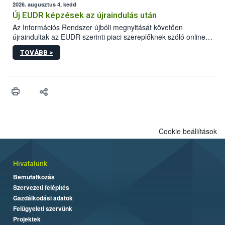
higiéniai szabályok betartása, a megfelelő hőkezelés, valamint a
2026. augusztus 4, kedd
maradékok szakszerű tárolása. A Nemzeti Élelmiszerlánc-
Új EUDR képzések az újraindulás után
biztonsági Hivatal (Nébih) Oktatási Programja összegyűjtötte a
Az Információs Rendszer újbóli megnyitását követően
biztonságos grillezés legfontosabb tudnivalóit.
újraindultak az EUDR szerinti piaci szereplőknek szóló online
képzések.
TOVÁBB >
Cookie beállítások
Hivatalunk
Bemutatkozás
Szervezeti felépítés
Gazdálkodási adatok
Felügyeleti szervünk
Projektek