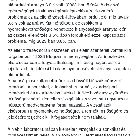
előfordulási aránya 6,9% volt. (2023-ban 5,9%). A dolgozók
egészségügyi alkalmasságának igazolása is visszatérő
probléma: ez az ellenőrzések 4,3%-ában fordult elő, míg tavaly
3,8% volt az arány. Kis mértékben, de csökkent a
nyomonkövethetőségre vonatkozó hiányosságok aránya: idén
az összes ellenőrzés 3,5%-ában fordult elő ezzel kapcsolatos
probléma, míg 2023-ban 3,8%-ban.
Az ellenőrzések során összesen 916 élelmiszer tételt vontak ki a
forgalomból, 13028 kilogramm mennyiségben. Az intézkedés
oka elsősorban a fogyaszthatósági, minőségmegőrzési idő
lejárta volt, de jelölési hibák és nyomonkövetési hiányosságok is
előfordultak.
A hatóság fokozottan ellenőrizte a húsvéti időszak népszerű
termékeit: a sonkákat, a tojásokat, a tormát, az édesipari
termékeket és az alkoholos italokat. A Nébih zöldség-gyümölcs
minőségellenőrei kiemelten vizsgálták a szezonban ugyancsak
népszerű medvehagyma forgalmazását. A vizsgálatok
elsősorban a nyomonkövethetőségre, a termék minőségére és
jelölésére terjedtek ki. Kifogásolt tételt nem találtak.
A Nébih laboratóriumában kiemelten vizsgálták a sonkákat és
tormakészítményeket. A 45 sonkából 15 terméket kifogásoltak a