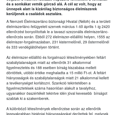
és a sonkákat vették górcső alá. A cél az volt, hogy az
ünnepek alatt is kizárólag biztonságos élelmiszerek
kerüljenek a családok asztalára.
A Nemzeti Élelmiszerlánc-biztonsági Hivatal (Nébih) és a területi
élelmiszerlánc-felügyeleti szervek március 1-től április 1-ig 2420
ellenőrzést bonyolítottak le a tavaszi szezonális élelmiszerlánc-
ellenőrzés során. Ebből 272 élelmiszer-előállító helyen, 1555 az
élelmiszer-forgalmazásban, 231 kistermelőnél, 29 őstermelőnél
és 333 vendéglátóhelyen történt.
Az élelmiszer-előállító és forgalmazó létesítményekben feltárt
szabálytalanságok miatt az ellenőrök 31 alkalommal
figyelmeztetés és 188 esetben bírság kiszabása mellett
döntöttek, utóbbi értéke meghaladta a 15 millió Ft-ot. A feltárt
hiányosságok és szabálytalanságok miatt 21 alkalommal kellett
a tevékenységet korlátozni. Szankció tekintetében a
figyelmeztetések száma hasonlóan alakult a tavalyihoz,
ugyanakkor összértékét tekintve idén jóval kevesebb bírságot
szabtak ki a szakemberek.
A különböző létesítmények ellenőrzése során az ellenőrök
leggyakrabban higiéniai hiányosságokat derítettek fel, melynek