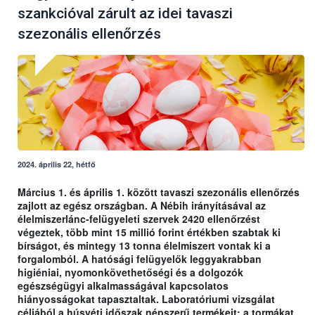
szankcióval zárult az idei tavaszi
szezonális ellenőrzés
2024. április 22, hétfő
Március 1. és április 1. között tavaszi szezonális ellenőrzés
zajlott az egész országban. A Nébih irányításával az
élelmiszerlánc-felügyeleti szervek 2420 ellenőrzést
végeztek, több mint 15 millió forint értékben szabtak ki
bírságot, és mintegy 13 tonna élelmiszert vontak ki a
forgalomból. A hatósági felügyelők leggyakrabban
higiéniai, nyomonkövethetőségi és a dolgozók
egészségügyi alkalmasságával kapcsolatos
hiányosságokat tapasztaltak. Laboratóriumi vizsgálat
céljából a húsvéti időszak népszerű termékeit: a tormákat