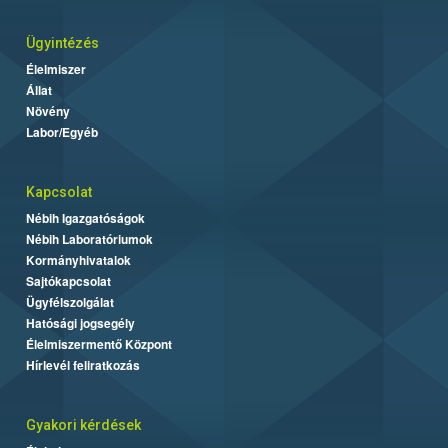
Ügyintézés
Élelmiszer
Állat
Növény
Labor/Egyéb
Kapcsolat
Nébih Igazgatóságok
Nébih Laboratóriumok
Kormányhivatalok
Sajtókapcsolat
Ügyfélszolgálat
Hatósági jogsegély
Élelmiszermentő Központ
Hírlevél feliratkozás
Gyakori kérdések