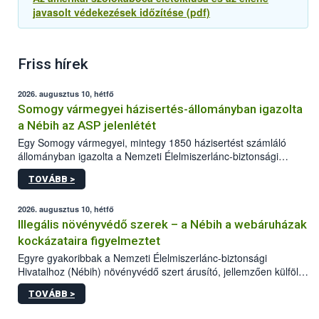
javasolt védekezések időzítése (pdf)
Friss hírek
2026. augusztus 10, hétfő
Somogy vármegyei házisertés-állományban igazolta
a Nébih az ASP jelenlétét
Egy Somogy vármegyei, mintegy 1850 házisertést számláló
állományban igazolta a Nemzeti Élelmiszerlánc-biztonsági
Hivatal (Nébih) laboratóriuma az afrikai sertéspestis (ASP) vírus
TOVÁBB >
jelenlétét. Az országos főállatorvos azonnal elrendelte a
szükséges járványügyi intézkedéseket a betegség további
terjedésének megakadályozása érdekében. A sertéstartók
2026. augusztus 10, hétfő
számára kiemelten fontos a járványvédelmi előírások szigorú
Illegális növényvédő szerek – a Nébih a webáruházak
betartása.
kockázataira figyelmeztet
Egyre gyakoribbak a Nemzeti Élelmiszerlánc-biztonsági
Hivatalhoz (Nébih) növényvédő szert árusító, jellemzően külföldi
honlapok kapcsán érkező bejelentések. Emellett az ilyen
TOVÁBB >
termékeket kínáló kéretlen online reklámok mennyisége is
számottevően megnövekedett az elmúlt időszakban. A Nébih