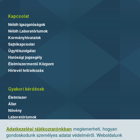
Kapcsolat
Nébih Igazgatóságok
Nébih Laboratóriumok
Kormányhivatalok
Sajtókapcsolat
Ügyfélszolgálat
Hatósági jogsegély
Élelmiszermentő Központ
Hírlevél feliratkozás
Gyakori kérdések
Élelmiszer
Állat
Növény
Laboratóriumok
Labor/Egyéb
Adatkezelési tájékoztatónkban
megismerheti, hogyan
gondoskodunk személyes adatai védelméről. Weboldalunk