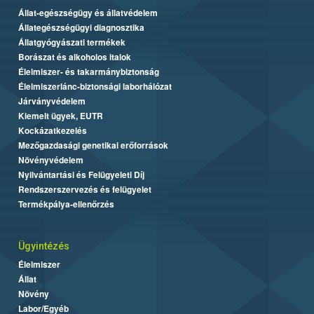
Állat-egészségügy és állatvédelem
Állategészségügyi diagnosztika
Állatgyógyászati termékek
Borászat és alkoholos italok
Élelmiszer- és takarmánybiztonság
Élelmiszerlánc-biztonsági laborhálózat
Járványvédelem
Kiemelt ügyek, EUTR
Kockázatkezelés
Mezőgazdasági genetikai erőforrások
Növényvédelem
Nyilvántartási és Felügyeleti Díj
Rendszerszervezés és felügyelet
Termékpálya-ellenőrzés
Ügyintézés
Élelmiszer
Állat
Növény
Labor/Egyéb