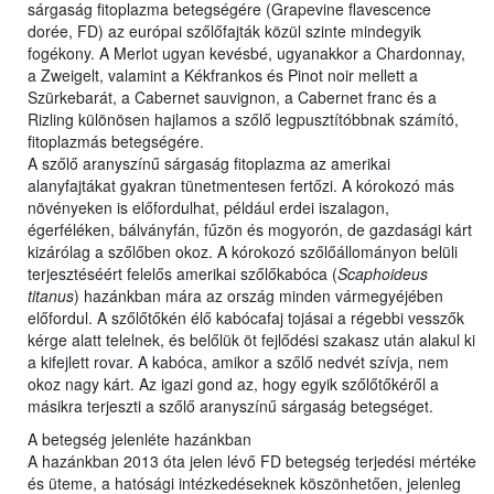
sárgaság fitoplazma betegségére (Grapevine flavescence
dorée, FD) az európai szőlőfajták közül szinte mindegyik
fogékony. A Merlot ugyan kevésbé, ugyanakkor a Chardonnay,
a Zweigelt, valamint a Kékfrankos és Pinot noir mellett a
Szürkebarát, a Cabernet sauvignon, a Cabernet franc és a
Rizling különösen hajlamos a szőlő legpusztítóbbnak számító,
fitoplazmás betegségére.
A szőlő aranyszínű sárgaság fitoplazma az amerikai
alanyfajtákat gyakran tünetmentesen fertőzi. A kórokozó más
növényeken is előfordulhat, például erdei iszalagon,
égerféléken, bálványfán, fűzön és mogyorón, de gazdasági kárt
kizárólag a szőlőben okoz. A kórokozó szőlőállományon belüli
terjesztéséért felelős amerikai szőlőkabóca (
Scaphoideus
titanus
) hazánkban mára az ország minden vármegyéjében
előfordul. A szőlőtőkén élő kabócafaj tojásai a régebbi vesszők
kérge alatt telelnek, és belőlük öt fejlődési szakasz után alakul ki
a kifejlett rovar. A kabóca, amikor a szőlő nedvét szívja, nem
okoz nagy kárt. Az igazi gond az, hogy egyik szőlőtőkéről a
másikra terjeszti a szőlő aranyszínű sárgaság betegséget.
A betegség jelenléte hazánkban
A hazánkban 2013 óta jelen lévő FD betegség terjedési mértéke
és üteme, a hatósági intézkedéseknek köszönhetően, jelenleg