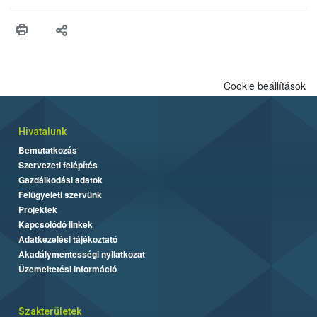
összegyűjtötte az illegális növényvédő szerek kapcsán
előforduló árulkodó jeleket, valamint a webáruházakból való
vásárlás kockázatait.
Cookie beállítások
Hivatalunk
Bemutatkozás
Szervezeti felépítés
Gazdálkodási adatok
Felügyeleti szervünk
Projektek
Kapcsolódó linkek
Adatkezelési tájékoztató
Akadálymentességi nyilatkozat
Üzemeltetési információ
Szakterületek