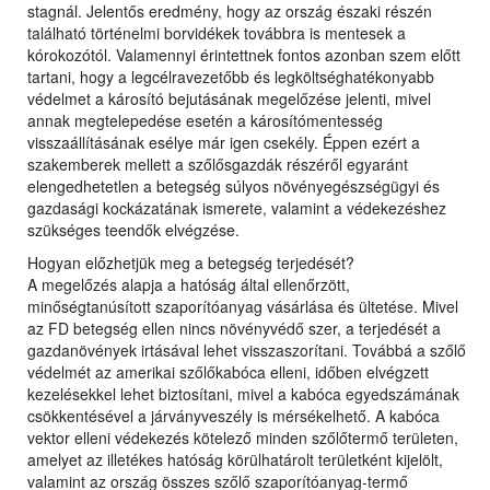
stagnál. Jelentős eredmény, hogy az ország északi részén
található történelmi borvidékek továbbra is mentesek a
kórokozótól. Valamennyi érintettnek fontos azonban szem előtt
tartani, hogy a legcélravezetőbb és legköltséghatékonyabb
védelmet a károsító bejutásának megelőzése jelenti, mivel
annak megtelepedése esetén a károsítómentesség
visszaállításának esélye már igen csekély. Éppen ezért a
szakemberek mellett a szőlősgazdák részéről egyaránt
elengedhetetlen a betegség súlyos növényegészségügyi és
gazdasági kockázatának ismerete, valamint a védekezéshez
szükséges teendők elvégzése.
Hogyan előzhetjük meg a betegség terjedését?
A megelőzés alapja a hatóság által ellenőrzött,
minőségtanúsított szaporítóanyag vásárlása és ültetése. Mivel
az FD betegség ellen nincs növényvédő szer, a terjedését a
gazdanövények irtásával lehet visszaszorítani. Továbbá a szőlő
védelmét az amerikai szőlőkabóca elleni, időben elvégzett
kezelésekkel lehet biztosítani, mivel a kabóca egyedszámának
csökkentésével a járványveszély is mérsékelhető. A kabóca
vektor elleni védekezés kötelező minden szőlőtermő területen,
amelyet az illetékes hatóság körülhatárolt területként kijelölt,
valamint az ország összes szőlő szaporítóanyag-termő