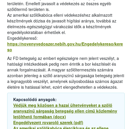
területén. Emellett javasolt a védekezés az összes egyéb
szőlőtermő területen is.
Az amerikai szőlőkabóca elleni védekezéshez alkalmazott
készítmények dózisa és javasolt hígítási aránya, továbbá az
élelmezés-egészségügyi várakozási idők a készítmények
engedélyokiratában érhetőek el.
Engedélykereső:
https://novenyvedoszer.nebih.gov.hu/Engedelykereso/kere
so
Az FD betegség az emberi egészségre nem jelent veszélyt, a
hatósági intézkedések pedig nem érintik a bor készítését és
annak forgalmazását. A magyar szőlőtermesztés számára
azonban jelenleg a szőlő aranyszínű sárgasága betegség jelenti
a legnagyobb veszélyt, amelynek súlyosbodása számos ágazat
életére is hatással lehet, ezért elengedhetetlen a védekezés.
Kapcsolódó anyagok:
Védjük meg közösen a hazai ültetvényeket a szőlő
aranyszínű sárgaság betegség ellen című közlemény
letölthető formában (docx)
Engedélyezett rovarolő szerek (pdf)
Az amerikai szőlőkabóca életciklusa és az ellene