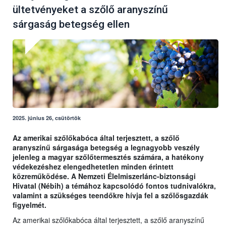
ültetvényeket a szőlő aranyszínű
sárgaság betegség ellen
2025. június 26, csütörtök
Az amerikai szőlőkabóca által terjesztett, a szőlő
aranyszínű sárgasága betegség a legnagyobb veszély
jelenleg a magyar szőlőtermesztés számára, a hatékony
védekezéshez elengedhetetlen minden érintett
közreműködése. A Nemzeti Élelmiszerlánc-biztonsági
Hivatal (Nébih) a témához kapcsolódó fontos tudnivalókra,
valamint a szükséges teendőkre hívja fel a szőlősgazdák
figyelmét.
Az amerikai szőlőkabóca által terjesztett, a szőlő aranyszínű