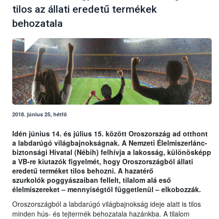
tilos az állati eredetű termékek
behozatala
2018. június 25, hétfő
Idén június 14. és július 15. között Oroszország ad otthont
a labdarúgó világbajnokságnak. A Nemzeti Élelmiszerlánc-
biztonsági Hivatal (Nébih) felhívja a lakosság, különösképp
a VB-re kiutazók figyelmét, hogy Oroszországból állati
eredetű terméket tilos behozni. A hazatérő
szurkolók poggyászaiban fellelt, tilalom alá eső
élelmiszereket – mennyiségtől függetlenül – elkobozzák.
Oroszországból a labdarúgó világbajnokság ideje alatt is tilos
minden hús- és tejtermék behozatala hazánkba. A tilalom