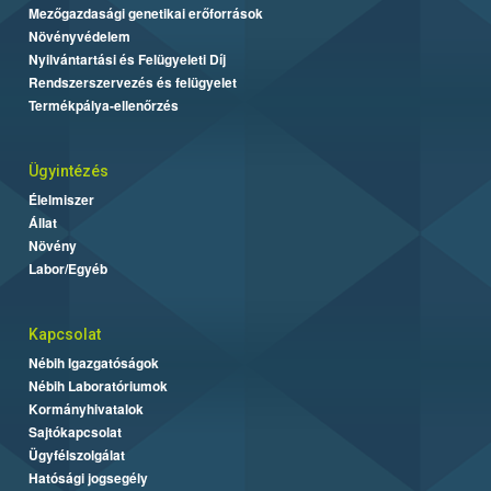
Mezőgazdasági genetikai erőforrások
Növényvédelem
Nyilvántartási és Felügyeleti Díj
Rendszerszervezés és felügyelet
Termékpálya-ellenőrzés
Ügyintézés
Élelmiszer
Állat
Növény
Labor/Egyéb
Kapcsolat
Nébih Igazgatóságok
Nébih Laboratóriumok
Kormányhivatalok
Sajtókapcsolat
Ügyfélszolgálat
Hatósági jogsegély