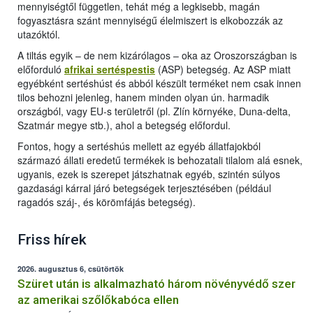
mennyiségtől független, tehát még a legkisebb, magán
fogyasztásra szánt mennyiségű élelmiszert is elkobozzák az
utazóktól.
A tiltás egyik – de nem kizárólagos – oka az Oroszországban is
előforduló
afrikai sertéspestis
(ASP) betegség. Az ASP miatt
egyébként sertéshúst és abból készült terméket nem csak innen
tilos behozni jelenleg, hanem minden olyan ún. harmadik
országból, vagy EU-s területről (pl. Zlín környéke, Duna-delta,
Szatmár megye stb.), ahol a betegség előfordul.
Fontos, hogy a sertéshús mellett az egyéb állatfajokból
származó állati eredetű termékek is behozatali tilalom alá esnek,
ugyanis, ezek is szerepet játszhatnak egyéb, szintén súlyos
gazdasági kárral járó betegségek terjesztésében (például
ragadós száj-, és körömfájás betegség).
Friss hírek
2026. augusztus 6, csütörtök
Szüret után is alkalmazható három növényvédő szer
az amerikai szőlőkabóca ellen