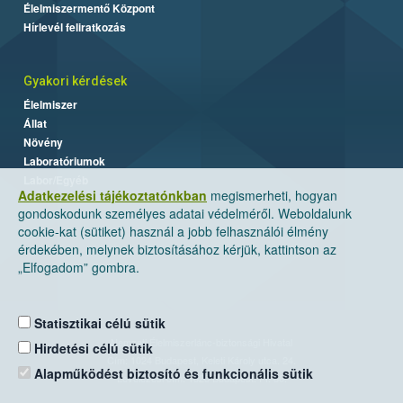
Élelmiszermentő Központ
Hírlevél feliratkozás
Gyakori kérdések
Élelmiszer
Állat
Növény
Laboratóriumok
Labor/Egyéb
Adatkezelési tájékoztatónkban
megismerheti, hogyan
gondoskodunk személyes adatai védelméről. Weboldalunk
cookie-kat (sütiket) használ a jobb felhasználói élmény
érdekében, melynek biztosításához kérjük, kattintson az
„Elfogadom” gombra.
Statisztikai célú sütik
Nemzeti Élelmiszerlánc-biztonsági Hivatal
Hirdetési célú sütik
Cím: 1024 Budapest, Keleti Károly utca. 24.
Alapműködést biztosító és funkcionális sütik
Levelezési cím: 1525 Budapest. Pf. 30.