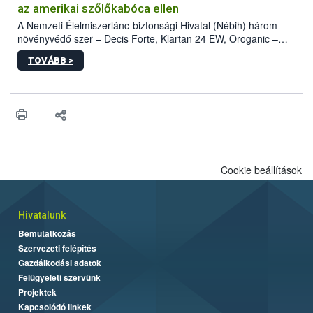
az amerikai szőlőkabóca ellen
A Nemzeti Élelmiszerlánc-biztonsági Hivatal (Nébih) három
növényvédő szer – Decis Forte, Klartan 24 EW, Oroganic –
engedélyokiratát módosította, így azok a szüretet követően,
TOVÁBB >
egészen a vesszőérettség (BBCH 91) stádiumáig
felhasználhatóak a szőlőben. A kiterjesztések célja, hogy a korai
érésű szőlőkben is legyen lehetőség a károsító elleni további
védekezésre. Az Oroganic készítmény kis kiszerelésben kiskerti
felhasználók számára is elérhető és ökológiai termesztésben is
engedélyezett.
Cookie beállítások
Hivatalunk
Bemutatkozás
Szervezeti felépítés
Gazdálkodási adatok
Felügyeleti szervünk
Projektek
Kapcsolódó linkek