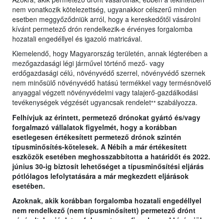
nem vonatkozik kötelezettség, ugyanakkor célszerű minden
esetben meggyőződniük arról, hogy a kereskedőtől vásárolni
kívánt permetező drón rendelkezik-e érvényes forgalomba
hozatali engedéllyel és igazoló matricával.
Kiemelendő, hogy Magyarország területén, annak légterében a
mezőgazdasági légi járművel történő mező- vagy
erdőgazdasági célú, növényvédő szerrel, növényvédő szernek
nem minősülő növényvédő hatású termékkel vagy termésnövelő
anyaggal végzett növényvédelmi vagy talajerő-gazdálkodási
tevékenységek végzését ugyancsak rendelet
szabályozza.
**
Felhívjuk az érintett, permetező drónokat gyártó és/vagy
forgalmazó vállalatok figyelmét, hogy a korábban
esetlegesen értékesített permetező drónok szintén
típusminősítés-kötelesek. A Nébih a már értékesített
eszközök esetében meghosszabbította a határidőt és 2022.
június 30-ig biztosít lehetőséget a típusminősítési eljárás
pótlólagos lefolytatására a már megkezdett eljárások
esetében.
Azoknak, akik korábban forgalomba hozatali engedéllyel
nem rendelkező (nem típusminősített) permetező drónt