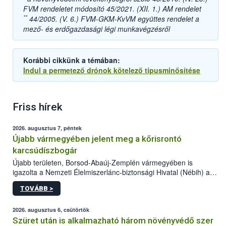
FVM rendeletet módosító 45/2021. (XII. 1.) AM rendelet
**
44/2005. (V. 6.) FVM-GKM-KvVM együttes rendelet a
mező- és erdőgazdasági légi munkavégzésről
Korábbi cikkünk a témában:
Indul a permetező drónok kötelező típusminősítése
Friss hírek
2026. augusztus 7, péntek
Újabb vármegyében jelent meg a kőrisrontó
karcsúdíszbogár
Újabb területen, Borsod-Abaúj-Zemplén vármegyében is
igazolta a Nemzeti Élelmiszerlánc-biztonsági Hivatal (Nébih) a
kőrisrontó karcsúdíszbogár (Agrilus planipennis) jelenlétét. A
TOVÁBB >
kártevőt nem csak színcsapdában találták meg, de már fertőzött
fában is azonosították. A növényvédelmi szakemberek folytatják
az intenzív felderítést, emellett az intézkedéseket a szlovák
2026. augusztus 6, csütörtök
hatósággal is összehangolják a terjedés megállítása érdekében.
Szüret után is alkalmazható három növényvédő szer