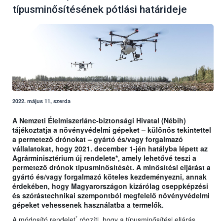
típusminősítésének pótlási határideje
2022. május 11, szerda
A Nemzeti Élelmiszerlánc-biztonsági Hivatal (Nébih)
tájékoztatja a növényvédelmi gépeket – különös tekintettel
a permetező drónokat – gyártó és/vagy forgalmazó
vállalatokat, hogy 2021. december 1-jén hatályba lépett az
Agrárminisztérium új rendelete*, amely lehetővé teszi a
permetező drónok típusminősítését. A minősítési eljárást a
gyártó és/vagy forgalmazó köteles kezdeményezni, annak
érdekében, hogy Magyarországon kizárólag cseppképzési
és szórástechnikai szempontból megfelelő növényvédelmi
gépeket vehessenek használatba a termelők.
*
A módosító rendelet
rögzíti, hogy a típusminősítési eljárás