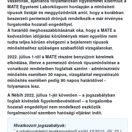
vásároltak, ajánlatos folyamatosan figyelemmel kísérniük a
MATE Egyetemi Laborközpont honlapján a minősített
típusok listáját és meggyőződniük arról, hogy a korábban
beszerzett permetező drónjuk rendelkezik-e már érvényes
forgalomba hozatali engedéllyel.
A határidő meghosszabbításának oka, hogy a MATE a
kedvezőtlen időjárási körülmények miatt egyelőre nem
tudta teljes körűen elvégezni a bejelentett típusok
minősítéséhez szükséges szabadföldi vizsgálatokat.
2022. július 1-től a MATE részére benyújtott kérelmek
elbírálása, illetve a permetező drónok típusminősítése a
vonatkozó rendeletben foglaltak szerint - adminisztratív
minősítés esetében 30 napos, vizsgálattal megvalósuló
minősítés esetében pedig 90 napos határidővel -
folyamatos lesz.
A Nébih 2022. július 1-jét követően – a jogszabályban
foglalt kivételek figyelembevételével – a forgalomba
hozatali engedéllyel nem rendelkező eszközök
forgalmazóival szemben hatósági eljárást indít.
Hivatkozott jogszabályok:
*
a növényvédelmi tevékenységről szóló 43/2010. (IV. 23.)