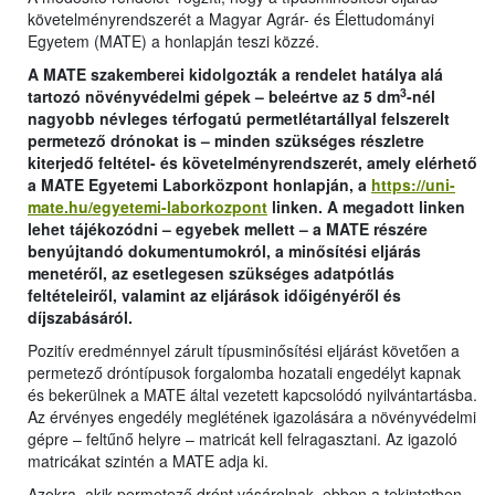
követelményrendszerét a Magyar Agrár- és Élettudományi
Egyetem (MATE) a honlapján teszi közzé.
A MATE szakemberei kidolgozták a rendelet hatálya alá
3
tartozó növényvédelmi gépek – beleértve az 5 dm
-nél
nagyobb névleges térfogatú permetlétartállyal felszerelt
permetező drónokat is – minden szükséges részletre
kiterjedő feltétel- és követelményrendszerét, amely elérhető
a MATE Egyetemi Laborközpont honlapján, a
https://uni-
mate.hu/egyetemi-laborkozpont
linken. A megadott linken
lehet tájékozódni – egyebek mellett – a MATE részére
benyújtandó dokumentumokról, a minősítési eljárás
menetéről, az esetlegesen szükséges adatpótlás
feltételeiről, valamint az eljárások időigényéről és
díjszabásáról.
Pozitív eredménnyel zárult típusminősítési eljárást követően a
permetező dróntípusok forgalomba hozatali engedélyt kapnak
és bekerülnek a MATE által vezetett kapcsolódó nyilvántartásba.
Az érvényes engedély meglétének igazolására a növényvédelmi
gépre – feltűnő helyre – matricát kell felragasztani. Az igazoló
matricákat szintén a MATE adja ki.
Azokra, akik permetező drónt vásárolnak, ebben a tekintetben