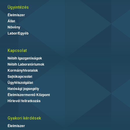
Ügyintézés
Élelmiszer
Állat
Növény
Labor/Egyéb
Kapcsolat
Nébih Igazgatóságok
Nébih Laboratóriumok
Kormányhivatalok
Sajtókapcsolat
Ügyfélszolgálat
Hatósági jogsegély
Élelmiszermentő Központ
Hírlevél feliratkozás
Gyakori kérdések
Élelmiszer