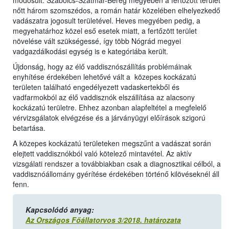
módosult. Szabolcs-Szatmár-Bereg megyében a fertőzött terület
nőtt három szomszédos, a román határ közelében elhelyezkedő
vadászatra jogosult területével. Heves megyében pedig, a
megyehatárhoz közel eső esetek miatt, a fertőzött terület
növelése vált szükségessé, így több Nógrád megyei
vadgazdálkodási egység is e kategóriába került.
Újdonság, hogy az élő vaddisznószállítás problémáinak
enyhítése érdekében lehetővé vált a közepes kockázatú
területen található engedélyezett vadaskertekből és
vadfarmokból az élő vaddisznók elszállítása az alacsony
kockázatú területre. Ehhez azonban alapfeltétel a megfelelő
vérvizsgálatok elvégzése és a járványügyi előírások szigorú
betartása.
A közepes kockázatú területeken megszűnt a vadászat során
elejtett vaddisznókból való kötelező mintavétel. Az aktív
vizsgálati rendszer a továbbiakban csak a diagnosztikai célból, a
vaddisznóállomány gyérítése érdekében történő kilövéseknél áll
fenn.
Kapcsolódó anyag:
Az Országos Főállatorvos 3/2018. határozata