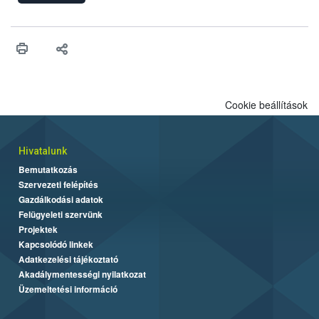
felhasználhatóak a szőlőben. A kiterjesztések célja, hogy a korai
érésű szőlőkben is legyen lehetőség a károsító elleni további
védekezésre. Az Oroganic készítmény kis kiszerelésben kiskerti
felhasználók számára is elérhető és ökológiai termesztésben is
engedélyezett.
Cookie beállítások
Hivatalunk
Bemutatkozás
Szervezeti felépítés
Gazdálkodási adatok
Felügyeleti szervünk
Projektek
Kapcsolódó linkek
Adatkezelési tájékoztató
Akadálymentességi nyilatkozat
Üzemeltetési információ