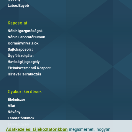
Labor/Egyéb
Kapcsolat
Nébih Igazgatóságok
Nébih Laboratóriumok
Kormányhivatalok
Sajtókapcsolat
Ügyfélszolgálat
Hatósági jogsegély
Élelmiszermentő Központ
Hírlevél feliratkozás
Gyakori kérdések
Élelmiszer
Állat
Növény
Laboratóriumok
Labor/Egyéb
Adatkezelési tájékoztatónkban
megismerheti, hogyan