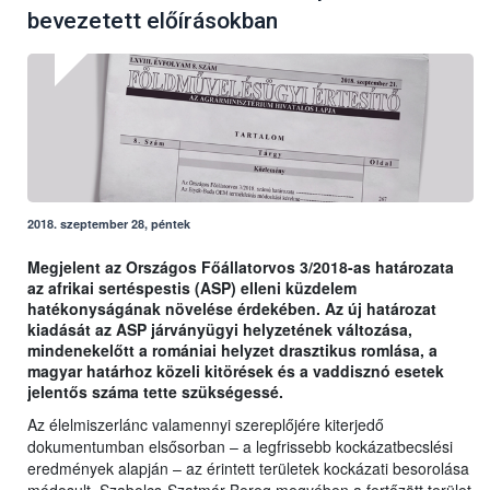
bevezetett előírásokban
2018. szeptember 28, péntek
Megjelent az Országos Főállatorvos 3/2018-as határozata
az afrikai sertéspestis (ASP) elleni küzdelem
hatékonyságának növelése érdekében. Az új határozat
kiadását az ASP járványügyi helyzetének változása,
mindenekelőtt a romániai helyzet drasztikus romlása, a
magyar határhoz közeli kitörések és a vaddisznó esetek
jelentős száma tette szükségessé.
Az élelmiszerlánc valamennyi szereplőjére kiterjedő
dokumentumban elsősorban – a legfrissebb kockázatbecslési
eredmények alapján – az érintett területek kockázati besorolása