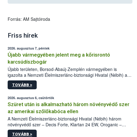
Forrás: AM Sajtóiroda
Friss hírek
2026. augusztus 7, péntek
Újabb vármegyében jelent meg a kőrisrontó
karcsúdíszbogár
Újabb területen, Borsod-Abaúj-Zemplén vármegyében is
igazolta a Nemzeti Élelmiszerlánc-biztonsági Hivatal (Nébih) a
kőrisrontó karcsúdíszbogár (Agrilus planipennis) jelenlétét. A
TOVÁBB >
kártevőt nem csak színcsapdában találták meg, de már fertőzött
fában is azonosították. A növényvédelmi szakemberek folytatják
az intenzív felderítést, emellett az intézkedéseket a szlovák
2026. augusztus 6, csütörtök
hatósággal is összehangolják a terjedés megállítása érdekében.
Szüret után is alkalmazható három növényvédő szer
az amerikai szőlőkabóca ellen
A Nemzeti Élelmiszerlánc-biztonsági Hivatal (Nébih) három
növényvédő szer – Decis Forte, Klartan 24 EW, Oroganic –
engedélyokiratát módosította, így azok a szüretet követően,
TOVÁBB >
egészen a vesszőérettség (BBCH 91) stádiumáig