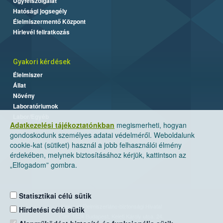
Ügyfélszolgálat
Hatósági jogsegély
Élelmiszermentő Központ
Hírlevél feliratkozás
Gyakori kérdések
Élelmiszer
Állat
Növény
Laboratóriumok
Labor/Egyéb
Adatkezelési tájékoztatónkban
megismerheti, hogyan
gondoskodunk személyes adatai védelméről. Weboldalunk
cookie-kat (sütiket) használ a jobb felhasználói élmény
érdekében, melynek biztosításához kérjük, kattintson az
„Elfogadom” gombra.
Statisztikai célú sütik
Nemzeti Élelmiszerlánc-biztonsági Hivatal
Hirdetési célú sütik
Cím: 1024 Budapest, Keleti Károly utca. 24.