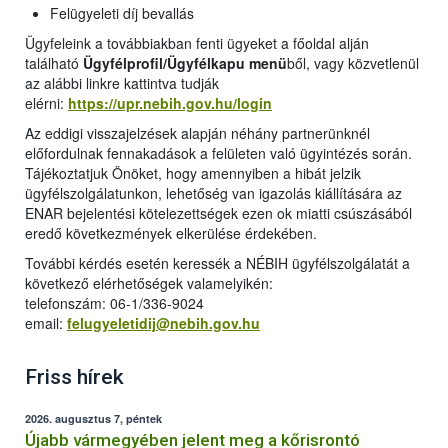
Felügyeleti díj bevallás
Ügyfeleink a továbbiakban fenti ügyeket a főoldal alján
található
Ügyfélprofil/Ügyfélkapu menü
ből, vagy közvetlenül
az alábbi linkre kattintva tudják
elérni:
https://upr.nebih.gov.hu/login
Az eddigi visszajelzések alapján néhány partnerünknél
előfordulnak fennakadások a felületen való ügyintézés során.
Tájékoztatjuk Önöket, hogy amennyiben a hibát jelzik
ügyfélszolgálatunkon, lehetőség van igazolás kiállítására az
ENAR bejelentési kötelezettségek ezen ok miatti csúszásából
eredő következmények elkerülése érdekében.
További kérdés esetén keressék a NÉBIH ügyfélszolgálatát a
következő elérhetőségek valamelyikén:
telefonszám: 06-1/336-9024
email:
felugyeletidij@nebih.gov.hu
Friss hírek
2026. augusztus 7, péntek
Újabb vármegyében jelent meg a kőrisrontó