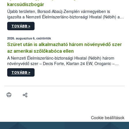
karcsúdíszbogár
Újabb területen, Borsod-Abaúj-Zemplén vármegyében is
igazolta a Nemzeti Élelmiszerlánc-biztonsági Hivatal (Nébih) a
kőrisrontó karcsúdíszbogár (Agrilus planipennis) jelenlétét. A
TOVÁBB >
kártevőt nem csak színcsapdában találták meg, de már fertőzött
fában is azonosították. A növényvédelmi szakemberek folytatják
az intenzív felderítést, emellett az intézkedéseket a szlovák
2026. augusztus 6, csütörtök
hatósággal is összehangolják a terjedés megállítása érdekében.
Szüret után is alkalmazható három növényvédő szer
az amerikai szőlőkabóca ellen
A Nemzeti Élelmiszerlánc-biztonsági Hivatal (Nébih) három
növényvédő szer – Decis Forte, Klartan 24 EW, Oroganic –
engedélyokiratát módosította, így azok a szüretet követően,
TOVÁBB >
egészen a vesszőérettség (BBCH 91) stádiumáig
felhasználhatóak a szőlőben. A kiterjesztések célja, hogy a korai
érésű szőlőkben is legyen lehetőség a károsító elleni további
védekezésre. Az Oroganic készítmény kis kiszerelésben kiskerti
felhasználók számára is elérhető és ökológiai termesztésben is
engedélyezett.
Cookie beállítások