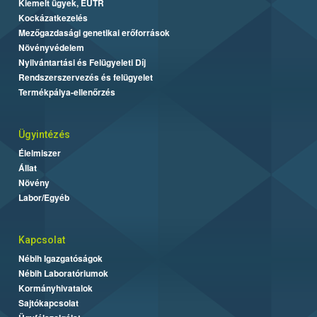
Kiemelt ügyek, EUTR
Kockázatkezelés
Mezőgazdasági genetikai erőforrások
Növényvédelem
Nyilvántartási és Felügyeleti Díj
Rendszerszervezés és felügyelet
Termékpálya-ellenőrzés
Ügyintézés
Élelmiszer
Állat
Növény
Labor/Egyéb
Kapcsolat
Nébih Igazgatóságok
Nébih Laboratóriumok
Kormányhivatalok
Sajtókapcsolat