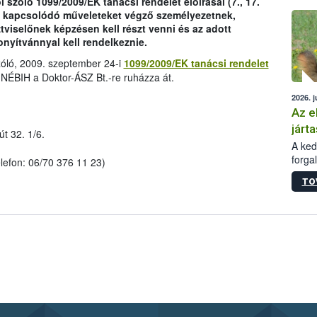
 szóló 1099/2009/EK tanácsi rendelet előírásai (7., 17.
épüle
 és kapcsolódó műveleteket végző személyezetnek,
isztviselőnek képzésen kell részt venni és az adott
nyítvánnyal kell rendelkeznie.
zóló, 2009. szeptember 24-i
1099/2009/EK tanácsi rendelet
a NÉBIH a Doktor-ÁSZ Bt.-re ruházza át.
2026. j
Az e
járta
t 32. 1/6.
A kedv
forga
elefon: 06/70 376 11 23)
Korm.
TO
sérül
felme
veszé
Ezen 
vonni
jártas