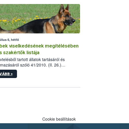
tébe.
úlius 6, hétfő
bek viselkedésének megítélésében
s szakértők listája
telésből tartott állatok tartásáról és
lmazásáról szóló 41/2010. (II. 26.)
rendelet szabályozza az eb okozta fizikai
VÁBB >
és, illetve ennek veszélye keletkezésekor
rülő hatósági feladatokat, valamint a
lyes eb tartását és annak engedélyezését.
eljárások során szükség esetén be kell
 az ebek viselkedésének megítélésében
 szakértőt.
Cookie beállítások