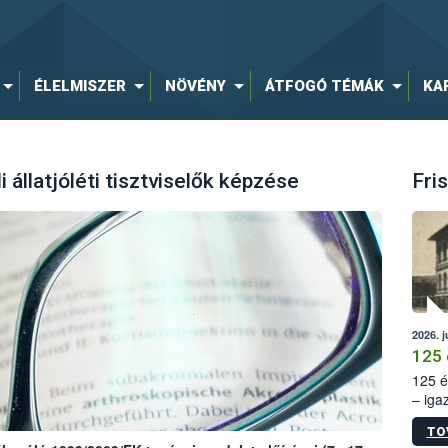
ÉLELMISZER
NÖVÉNY
ÁTFOGÓ TÉMÁK
KA
 állatjóléti tisztviselők képzése
Fris
2026. j
125 
125 é
– iga
állam
TO
15. sz