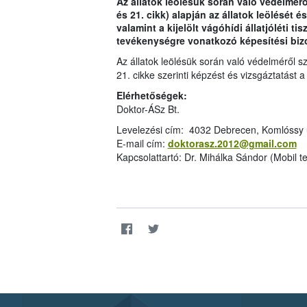
Az állatok leölésük során való védelméről
és 21. cikk) alapján az állatok leölését
valamint a kijelölt vágóhídi állatjóléti t
tevékenységre vonatkozó képesítési bizo
Az állatok leölésük során való védelméről s
21. cikke szerinti képzést és vizsgáztatást 
Elérhetőségek:
Doktor-ÁSz Bt.
Levelezési cím: 4032 Debrecen, Komlóssy ú
E-mail cím:
doktorasz.2012@gmail.com
Kapcsolattartó: Dr. Mihálka Sándor (Mobil t