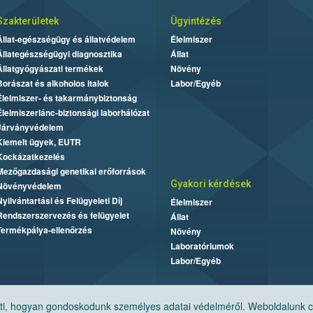
Szakterületek
Ügyintézés
Állat-egészségügy és állatvédelem
Élelmiszer
Állategészségügyi diagnosztika
Állat
Állatgyógyászati termékek
Növény
Borászat és alkoholos italok
Labor/Egyéb
Élelmiszer- és takarmánybiztonság
Élelmiszerlánc-biztonsági laborhálózat
Járványvédelem
Kiemelt ügyek, EUTR
Kockázatkezelés
Mezőgazdasági genetikai erőforrások
Gyakori kérdések
Növényvédelem
Nyilvántartási és Felügyeleti Díj
Élelmiszer
Rendszerszervezés és felügyelet
Állat
Termékpálya-ellenőrzés
Növény
Laboratóriumok
Labor/Egyéb
, hogyan gondoskodunk személyes adatai védelméről. Weboldalunk cook