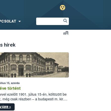
PCSOLAT
s hírek
úlius 15, szerda
éve történt
vvel ezelőtt 1901. július 15-én, költözött be
z, még csak részben – a budapesti m. kir.
i vetőmagvizsgáló állomás a Kis Rókus utca
VÁBB >
ám alatti, Czigler Győző által tervezett új