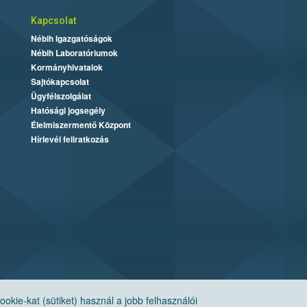
Kapcsolat
Nébih Igazgatóságok
Nébih Laboratóriumok
Kormányhivatalok
Sajtókapcsolat
Ügyfélszolgálat
Hatósági jogsegély
Élelmiszermentő Központ
Hírlevél feliratkozás
ie-kat (sütiket) használ a jobb felhasználói