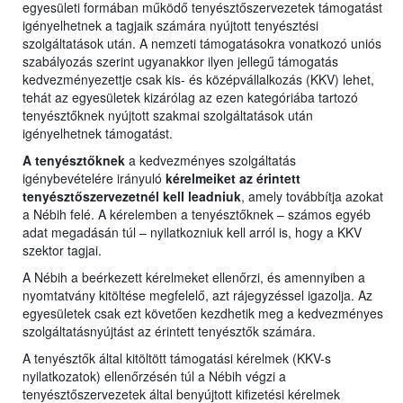
egyesületi formában működő tenyésztőszervezetek támogatást
igényelhetnek a tagjaik számára nyújtott tenyésztési
szolgáltatások után. A nemzeti támogatásokra vonatkozó uniós
szabályozás szerint ugyanakkor ilyen jellegű támogatás
kedvezményezettje csak kis- és középvállalkozás (KKV) lehet,
tehát az egyesületek kizárólag az ezen kategóriába tartozó
tenyésztőknek nyújtott szakmai szolgáltatások után
igényelhetnek támogatást.
A tenyésztőknek
a kedvezményes szolgáltatás
igénybevételére irányuló
kérelmeiket az érintett
tenyésztőszervezetnél kell leadniuk
, amely továbbítja azokat
a Nébih felé. A kérelemben a tenyésztőknek – számos egyéb
adat megadásán túl – nyilatkozniuk kell arról is, hogy a KKV
szektor tagjai.
A Nébih a beérkezett kérelmeket ellenőrzi, és amennyiben a
nyomtatvány kitöltése megfelelő, azt rájegyzéssel igazolja. Az
egyesületek csak ezt követően kezdhetik meg a kedvezményes
szolgáltatásnyújtást az érintett tenyésztők számára.
A tenyésztők által kitöltött támogatási kérelmek (KKV-s
nyilatkozatok) ellenőrzésén túl a Nébih végzi a
tenyésztőszervezetek által benyújtott kifizetési kérelmek