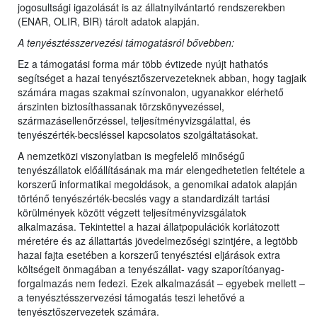
jogosultsági igazolását is az állatnyilvántartó rendszerekben
(ENAR, OLIR, BIR) tárolt adatok alapján.
A tenyésztésszervezési támogatásról bővebben:
Ez a támogatási forma már több évtizede nyújt hathatós
segítséget a hazai tenyésztőszervezeteknek abban, hogy tagjaik
számára magas szakmai színvonalon, ugyanakkor elérhető
árszinten biztosíthassanak törzskönyvezéssel,
származásellenőrzéssel, teljesítményvizsgálattal, és
tenyészérték-becsléssel kapcsolatos szolgáltatásokat.
A nemzetközi viszonylatban is megfelelő minőségű
tenyészállatok előállításának ma már elengedhetetlen feltétele a
korszerű informatikai megoldások, a genomikai adatok alapján
történő tenyészérték-becslés vagy a standardizált tartási
körülmények között végzett teljesítményvizsgálatok
alkalmazása. Tekintettel a hazai állatpopulációk korlátozott
méretére és az állattartás jövedelmezőségi szintjére, a legtöbb
hazai fajta esetében a korszerű tenyésztési eljárások extra
költségeit önmagában a tenyészállat- vagy szaporítóanyag-
forgalmazás nem fedezi. Ezek alkalmazását – egyebek mellett –
a tenyésztésszervezési támogatás teszi lehetővé a
tenyésztőszervezetek számára.