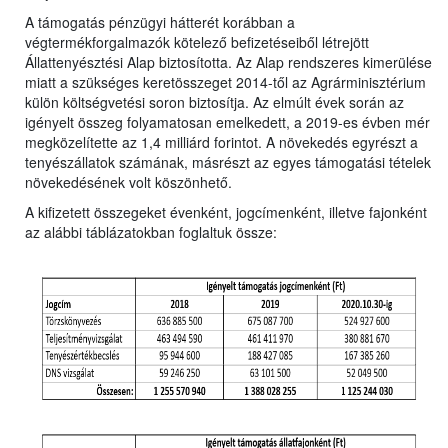
A támogatás pénzügyi hátterét korábban a
végtermékforgalmazók kötelező befizetéseiből létrejött
Állattenyésztési Alap biztosította. Az Alap rendszeres kimerülése
miatt a szükséges keretösszeget 2014-től az Agrárminisztérium
külön költségvetési soron biztosítja. Az elmúlt évek során az
igényelt összeg folyamatosan emelkedett, a 2019-es évben mér
megközelítette az 1,4 milliárd forintot. A növekedés egyrészt a
tenyészállatok számának, másrészt az egyes támogatási tételek
növekedésének volt köszönhető.
A kifizetett összegeket évenként, jogcímenként, illetve fajonként
az alábbi táblázatokban foglaltuk össze: