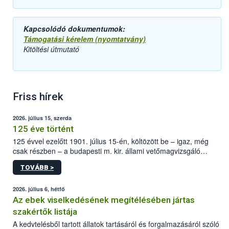
Kapcsolódó dokumentumok:
Támogatási kérelem (nyomtatvány)
Kitöltési útmutató
Friss hírek
2026. július 15, szerda
125 éve történt
125 évvel ezelőtt 1901. július 15-én, költözött be – igaz, még
csak részben – a budapesti m. kir. állami vetőmagvizsgáló
állomás a Kis Rókus utca 15. szám alatti, Czigler Győző által
TOVÁBB >
tervezett új épületébe.
2026. július 6, hétfő
Az ebek viselkedésének megítélésében jártas
szakértők listája
A kedvtelésből tartott állatok tartásáról és forgalmazásáról szóló