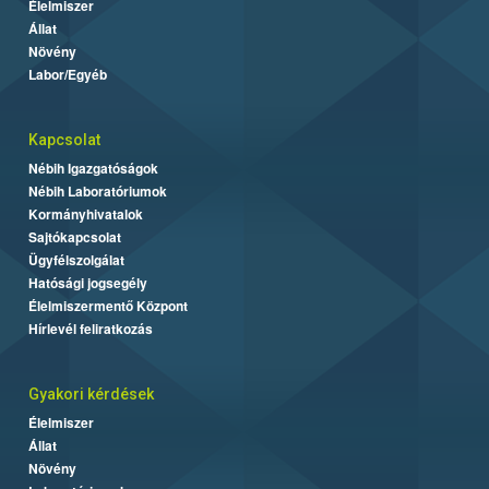
Élelmiszer
Állat
Növény
Labor/Egyéb
Kapcsolat
Nébih Igazgatóságok
Nébih Laboratóriumok
Kormányhivatalok
Sajtókapcsolat
Ügyfélszolgálat
Hatósági jogsegély
Élelmiszermentő Központ
Hírlevél feliratkozás
Gyakori kérdések
Élelmiszer
Állat
Növény