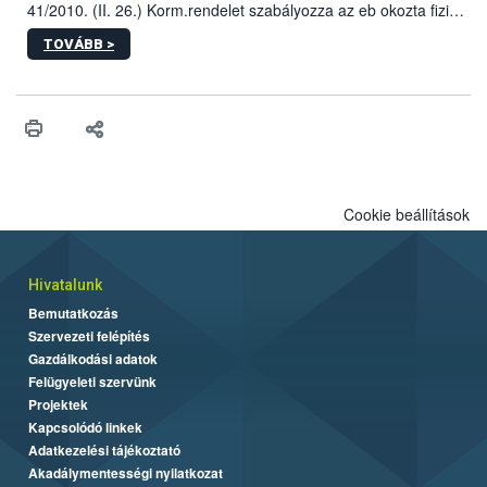
41/2010. (II. 26.) Korm.rendelet szabályozza az eb okozta fizikai
sérülés, illetve ennek veszélye keletkezésekor felmerülő
TOVÁBB >
hatósági feladatokat, valamint a veszélyes eb tartását és annak
engedélyezését. Ezen eljárások során szükség esetén be kell
vonni az ebek viselkedésének megítélésében jártas szakértőt.
Cookie beállítások
Hivatalunk
Bemutatkozás
Szervezeti felépítés
Gazdálkodási adatok
Felügyeleti szervünk
Projektek
Kapcsolódó linkek
Adatkezelési tájékoztató
Akadálymentességi nyilatkozat