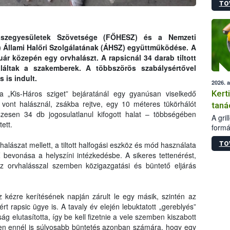
TO
módos
egész
felha
célja
ászegyesületek Szövetsége (FŐHESZ) és a Nemzeti
lehet
h) Állami Halőri Szolgálatának (ÁHSZ) együttműködése. A
Az Or
uár közepén egy orvhalászt. A rapsicnál 34 darab tiltott
felha
láltak a szakemberek. A többszörös szabálysértővel
terme
 is indult.
2026. 
Kert
 „Kis-Háros sziget” bejáratánál egy gyanúsan viselkedő
 vont halásznál, zsákba rejtve, egy 10 méteres tükörhálót
taná
szesen 34 db jogosulatlanul kifogott halat – többségében
A gri
ett.
formá
romlá
TO
halászat mellett, a tiltott halfogási eszköz és mód használata
szapo
 bevonása a helyszíni intézkedésbe. A sikeres tettenérést,
sütög
z orvhalásszal szemben közigazgatási és büntető eljárás
techni
alapa
higié
hőkez
 kézre kerítésének napján zárult le egy másik, szintén az
tárol
 rapsic ügye is. A tavaly év elején lebuktatott „gereblyés”
Hivat
ság elutasította, így be kell fizetnie a vele szemben kiszabott
a biz
tően ennél is súlyosabb büntetés azonban számára, hogy egy