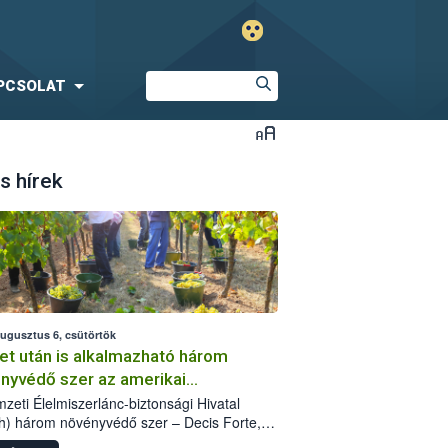
PCSOLAT
s hírek
augusztus 6, csütörtök
et után is alkalmazható három
nyvédő szer az amerikai
őkabóca ellen
zeti Élelmiszerlánc-biztonsági Hivatal
h) három növényvédő szer – Decis Forte,
an 24 EW, Oroganic – engedélyokiratát