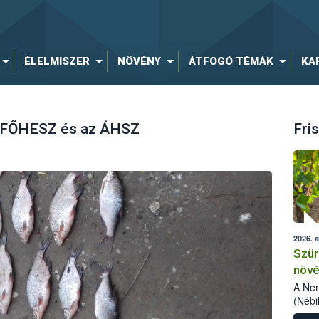
ÉLELMISZER
NÖVÉNY
ÁTFOGÓ TÉMÁK
KA
 a FŐHESZ és az ÁHSZ
Fris
2026. 
Szür
növé
szől
A Nem
(Nébi
Klart