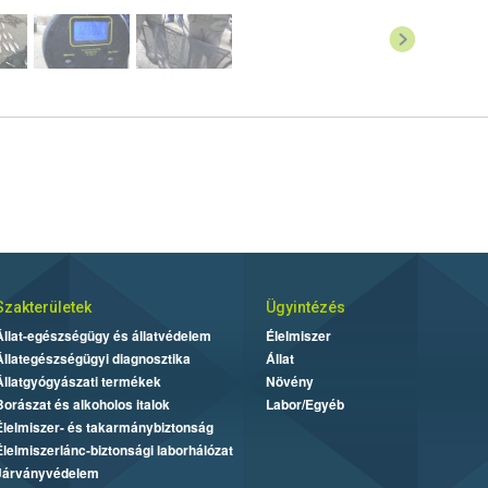
Szakterületek
Ügyintézés
Állat-egészségügy és állatvédelem
Élelmiszer
Állategészségügyi diagnosztika
Állat
Állatgyógyászati termékek
Növény
Borászat és alkoholos italok
Labor/Egyéb
Élelmiszer- és takarmánybiztonság
Élelmiszerlánc-biztonsági laborhálózat
Járványvédelem