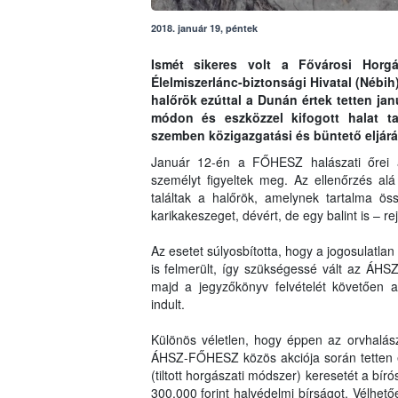
2018. január 19, péntek
Ismét sikeres volt a Fővárosi Horg
Élelmiszerlánc-biztonsági Hivatal (Nébi
halőrök ezúttal a Dunán értek tetten jan
módon és eszközzel kifogott halat ta
szemben közigazgatási és büntető eljárás
Január 12-én a FŐHESZ halászati őrei a
személyt figyeltek meg. Az ellenőrzés alá
találtak a halőrök, amelynek tartalma ös
karikakeszeget, dévért, de egy balint is – rejt
Az esetet súlyosbította, hogy a jogosulatlan 
is felmerült, így szükségessé vált az ÁHSZ
majd a jegyzőkönyv felvételét követően a
indult.
Különös véletlen, hogy éppen az orvhalász
ÁHSZ-FŐHESZ közös akciója során tetten ért
(tiltott horgászati módszer) keresetét a bíró
300.000 forint halvédelmi bírságot. Vélhe