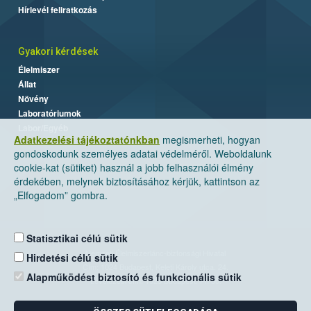
Hírlevél feliratkozás
Gyakori kérdések
Élelmiszer
Állat
Növény
Laboratóriumok
Labor/Egyéb
Adatkezelési tájékoztatónkban
megismerheti, hogyan
gondoskodunk személyes adatai védelméről. Weboldalunk
cookie-kat (sütiket) használ a jobb felhasználói élmény
érdekében, melynek biztosításához kérjük, kattintson az
„Elfogadom” gombra.
Statisztikai célú sütik
Nemzeti Élelmiszerlánc-biztonsági Hivatal
Hirdetési célú sütik
Cím: 1024 Budapest, Keleti Károly utca. 24.
Alapműködést biztosító és funkcionális sütik
Levelezési cím: 1525 Budapest. Pf. 30.