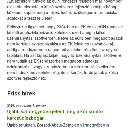
„EK szinkron” funkció az eGN rendszer felületén már november
eleje óta elérhető, a külső szoftverek fejlesztői pedig a hónap
közepén kapták meg a fejlesztéshez szükséges információkat,
adatokat a teszt felületen.
Felhívjuk a figyelmet, hogy 2024-ben az EK és az eGN rendszer
közötti adatszinkronizáció kötelező, ezért amíg a külső
üzemirányítási szoftverben, illetve az eGN-ben megadott adatok
nem kerültek szinkronizálásra az EK felületen találhatókkal,
addig a rendszer nem enged műveleteket rögzíteni az egyes
táblákra. Ha azt tapasztalják, hogy az üzemirányítási szoftverrel
nem tudják az EK rendszerben megadott adatokat
szinkronizálni, vagy a rendszerben a szinkronizálás ellenére
nem tudnak műveleteket rögzíteni, kérjük, forduljanak a külső
szoftver fejlesztőihez.
Friss hírek
2026. augusztus 7, péntek
Újabb vármegyében jelent meg a kőrisrontó
karcsúdíszbogár
Újabb területen, Borsod-Abaúj-Zemplén vármegyében is