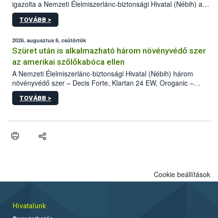
igazolta a Nemzeti Élelmiszerlánc-biztonsági Hivatal (Nébih) a
kőrisrontó karcsúdíszbogár (Agrilus planipennis) jelenlétét. A
TOVÁBB >
kártevőt nem csak színcsapdában találták meg, de már fertőzött
fában is azonosították. A növényvédelmi szakemberek folytatják
az intenzív felderítést, emellett az intézkedéseket a szlovák
2026. augusztus 6, csütörtök
hatósággal is összehangolják a terjedés megállítása érdekében.
Szüret után is alkalmazható három növényvédő szer
az amerikai szőlőkabóca ellen
A Nemzeti Élelmiszerlánc-biztonsági Hivatal (Nébih) három
növényvédő szer – Decis Forte, Klartan 24 EW, Oroganic –
engedélyokiratát módosította, így azok a szüretet követően,
TOVÁBB >
egészen a vesszőérettség (BBCH 91) stádiumáig
felhasználhatóak a szőlőben. A kiterjesztések célja, hogy a korai
érésű szőlőkben is legyen lehetőség a károsító elleni további
védekezésre. Az Oroganic készítmény kis kiszerelésben kiskerti
felhasználók számára is elérhető és ökológiai termesztésben is
engedélyezett.
Cookie beállítások
Hivatalunk