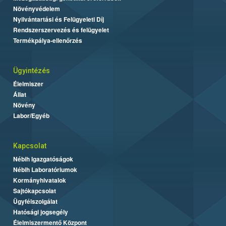
Növényvédelem
Nyilvántartási és Felügyeleti Díj
Rendszerszervezés és felügyelet
Termékpálya-ellenőrzés
Ügyintézés
Élelmiszer
Állat
Növény
Labor/Egyéb
Kapcsolat
Nébih Igazgatóságok
Nébih Laboratóriumok
Kormányhivatalok
Sajtókapcsolat
Ügyfélszolgálat
Hatósági jogsegély
Élelmiszermentő Központ