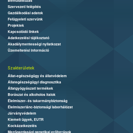
Bemutatkozás
Szervezeti felépítés
Gazdálkodási adatok
Felügyeleti szervünk
Projektek
Kapcsolódó linkek
Adatkezelési tájékoztató
Akadálymentességi nyilatkozat
Üzemeltetési információ
Szakterületek
Állat-egészségügy és állatvédelem
Állategészségügyi diagnosztika
Állatgyógyászati termékek
Borászat és alkoholos italok
Élelmiszer- és takarmánybiztonság
Élelmiszerlánc-biztonsági laborhálózat
Járványvédelem
Kiemelt ügyek, EUTR
Kockázatkezelés
Mezőgazdasági genetikai erőforrások