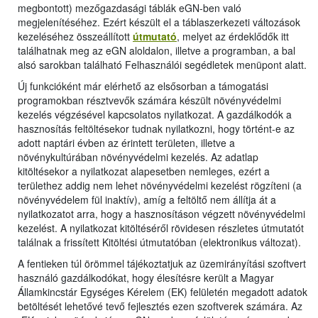
megbontott) mezőgazdasági táblák eGN-ben való
megjelenítéséhez. Ezért készült el a táblaszerkezeti változások
kezeléséhez összeállított
útmutató
, melyet az érdeklődők itt
találhatnak meg az eGN aloldalon, illetve a programban, a bal
alsó sarokban található Felhasználói segédletek menüpont alatt.
Új funkcióként már elérhető az elsősorban a támogatási
programokban résztvevők számára készült növényvédelmi
kezelés végzésével kapcsolatos nyilatkozat. A gazdálkodók a
hasznosítás feltöltésekor tudnak nyilatkozni, hogy történt-e az
adott naptári évben az érintett területen, illetve a
növénykultúrában növényvédelmi kezelés. Az adatlap
kitöltésekor a nyilatkozat alapesetben nemleges, ezért a
területhez addig nem lehet növényvédelmi kezelést rögzíteni (a
növényvédelem fül inaktív), amíg a feltöltő nem állítja át a
nyilatkozatot arra, hogy a hasznosításon végzett növényvédelmi
kezelést. A nyilatkozat kitöltéséről rövidesen részletes útmutatót
találnak a frissített Kitöltési útmutatóban (elektronikus változat).
A fentieken túl örömmel tájékoztatjuk az üzemirányítási szoftvert
használó gazdálkodókat, hogy élesítésre került a Magyar
Államkincstár Egységes Kérelem (EK) felületén megadott adatok
betöltését lehetővé tevő fejlesztés ezen szoftverek számára. Az