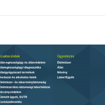
Szakterületek
Ügyintézés
Állat-egészségügy és állatvédelem
Élelmiszer
Állategészségügyi diagnosztika
Állat
Állatgyógyászati termékek
Növény
Borászat és alkoholos italok
Labor/Egyéb
Élelmiszer- és takarmánybiztonság
Élelmiszerlánc-biztonsági laborhálózat
Járványvédelem
Kiemelt ügyek, EUTR
Kockázatkezelés