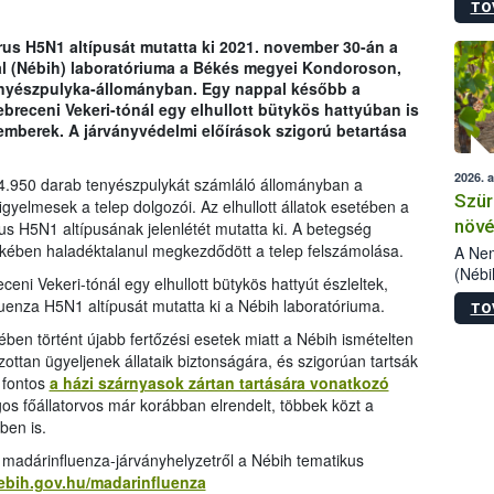
TO
kőris
jelen
us H5N1 altípusát mutatta ki 2021. november 30-án a
talál
al (Nébih) laboratóriuma a Békés megyei Kondoroson,
azono
enyészpulyka-állományban. Egy nappal később a
folyta
receni Vekeri-tónál egy elhullott bütykös hattyúban is
intéz
akemberek. A járványvédelmi előírások szigorú betartása
össze
érdek
2026. 
4.950 darab tenyészpulykát számláló állományban a
Szür
gyelmesek a telep dolgozói. Az elhullott állatok esetében a
növé
rus H5N1 altípusának jelenlétét mutatta ki. A betegség
ében haladéktalanul megkezdődött a telep felszámolása.
szől
A Nem
(Nébi
ni Vekeri-tónál egy elhullott bütykös hattyút észleltek,
Klart
enza H5N1 altípusát mutatta ki a Nébih laboratóriuma.
TO
módos
egész
en történt újabb fertőzési esetek miatt a Nébih ismételten
felha
ozottan ügyeljenek állataik biztonságára, és szigorúan tartsák
célja
 fontos
a házi szárnyasok zártan tartására vonatkozó
lehet
os főállatorvos már korábban elrendelt, többek közt a
Az Or
ében is.
felha
is madárinfluenza-járványhelyzetről a Nébih tematikus
terme
nebih.gov.hu/madarinfluenza