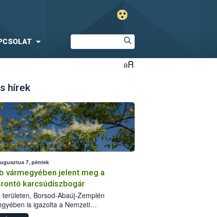
PCSOLAT
s hírek
augusztus 7, péntek
b vármegyében jelent meg a
srontó karcsúdíszbogár
 területen, Borsod-Abaúj-Zemplén
gyében is igazolta a Nemzeti
iszerlánc-biztonsági Hivatal (Nébih) a