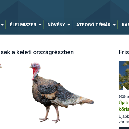
ÉLELMISZER
NÖVÉNY
ÁTFOGÓ TÉMÁK
KA
sek a keleti országrészben
Fris
2026. 
Újab
kőri
Újabb
várme
Élelm