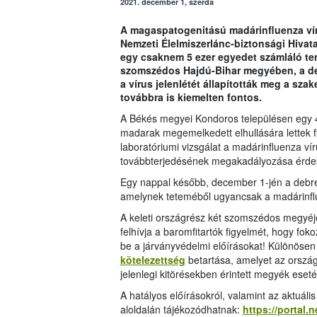
2021. december 1, szerda
A magaspatogenitású madárinfluenza vír
Nemzeti Élelmiszerlánc-biztonsági Hivat
egy csaknem 5 ezer egyedet számláló t
szomszédos Hajdú-Bihar megyében, a deb
a vírus jelenlétét állapították meg a sz
továbbra is kiemelten fontos.
A Békés megyei Kondoros településen egy 
madarak megemelkedett elhullására lettek fi
laboratóriumi vizsgálat a madárinfluenza ví
továbbterjedésének megakadályozása érdek
Egy nappal később, december 1-jén a debrece
amelynek teteméből ugyancsak a madárinflu
A keleti országrész két szomszédos megyéjéb
felhívja a baromfitartók figyelmét, hogy fok
be a járványvédelmi előírásokat! Különösen
kötelezettség
betartása, amelyet az ország
jelenlegi kitörésekben érintett megyék eset
A hatályos előírásokról, valamint az aktuál
aloldalán tájékozódhatnak:
https://portal.