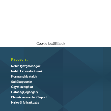
Cookie beállítások
Kapcsolat
Nébih Igazgatóságok
Nébih Laboratóriumok
Kormányhivatalok
Sajtókapcsolat
Ügyfélszolgálat
Hatósági jogsegély
Élelmiszermentő Központ
Hírlevél feliratkozás