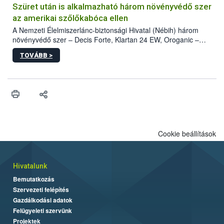
hatósággal is összehangolják a terjedés megállítása érdekében.
Szüret után is alkalmazható három növényvédő szer
az amerikai szőlőkabóca ellen
A Nemzeti Élelmiszerlánc-biztonsági Hivatal (Nébih) három
növényvédő szer – Decis Forte, Klartan 24 EW, Oroganic –
engedélyokiratát módosította, így azok a szüretet követően,
TOVÁBB >
egészen a vesszőérettség (BBCH 91) stádiumáig
felhasználhatóak a szőlőben. A kiterjesztések célja, hogy a korai
érésű szőlőkben is legyen lehetőség a károsító elleni további
védekezésre. Az Oroganic készítmény kis kiszerelésben kiskerti
felhasználók számára is elérhető és ökológiai termesztésben is
engedélyezett.
Cookie beállítások
Hivatalunk
Bemutatkozás
Szervezeti felépítés
Gazdálkodási adatok
Felügyeleti szervünk
Projektek