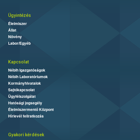
Ügyintézés
Élelmiszer
Állat
Növény
Labor/Egyéb
Kapcsolat
Nébih Igazgatóságok
Nébih Laboratóriumok
Kormányhivatalok
Sajtókapcsolat
Ügyfélszolgálat
Hatósági jogsegély
Élelmiszermentő Központ
Hírlevél feliratkozás
Gyakori kérdések