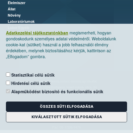
Élelmiszer
Állat
Növény
Laboratóriumok
Labor/Egyéb
Adatkezelési tájékoztatónkban
megismerheti, hogyan
gondoskodunk személyes adatai védelméről. Weboldalunk
cookie-kat (sütiket) használ a jobb felhasználói élmény
érdekében, melynek biztosításához kérjük, kattintson az
„Elfogadom” gombra.
Statisztikai célú sütik
Nemzeti Élelmiszerlánc-biztonsági Hivatal
Hirdetési célú sütik
Cím: 1024 Budapest, Keleti Károly utca. 24.
Alapműködést biztosító és funkcionális sütik
Levelezési cím: 1525 Budapest. Pf. 30.
ÖSSZES SÜTI ELFOGADÁSA
E-mail:
ugyfelszolgalat@nebih.gov.hu
Zöld szám: 06-80/263-244
KIVÁLASZTOTT SÜTIK ELFOGADÁSA
Telefon: 06-1/ 336-9000
Fax: 06-1/336-9479