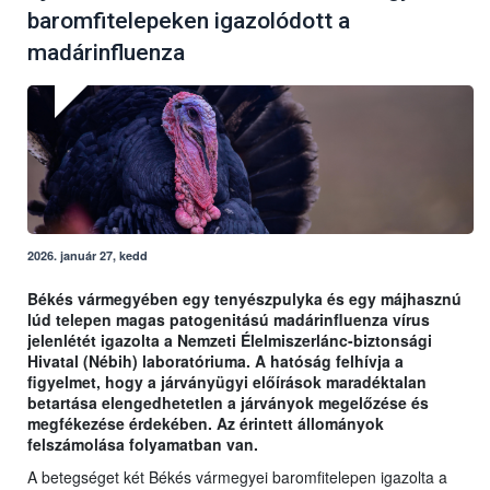
baromfitelepeken igazolódott a
madárinfluenza
2026. január 27, kedd
Békés vármegyében egy tenyészpulyka és egy májhasznú
lúd telepen magas patogenitású madárinfluenza vírus
jelenlétét igazolta a Nemzeti Élelmiszerlánc-biztonsági
Hivatal (Nébih) laboratóriuma. A hatóság felhívja a
figyelmet, hogy a járványügyi előírások maradéktalan
betartása elengedhetetlen a járványok megelőzése és
megfékezése érdekében. Az érintett állományok
felszámolása folyamatban van.
A betegséget két Békés vármegyei baromfitelepen igazolta a