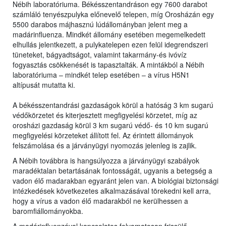
Nébih laboratóriuma. Békésszentandráson egy 7600 darabot
számláló tenyészpulyka előnevelő telepen, míg Orosházán egy
5500 darabos májhasznú lúdállományban jelent meg a
madárinfluenza. Mindkét állomány esetében megemelkedett
elhullás jelentkezett, a pulykatelepen ezen felül idegrendszeri
tüneteket, bágyadtságot, valamint takarmány-és ivóvíz
fogyasztás csökkenését is tapasztalták. A mintákból a Nébih
laboratóriuma – mindkét telep esetében – a vírus H5N1
altípusát mutatta ki.
A békésszentandrási gazdaságok körül a hatóság 3 km sugarú
védőkörzetet és kiterjesztett megfigyelési körzetet, míg az
orosházi gazdaság körül 3 km sugarú védő- és 10 km sugarú
megfigyelési körzeteket állított fel. Az érintett állományok
felszámolása és a járványügyi nyomozás jelenleg is zajlik.
A Nébih továbbra is hangsúlyozza a járványügyi szabályok
maradéktalan betartásának fontosságát, ugyanis a betegség a
vadon élő madarakban egyaránt jelen van. A biológiai biztonsági
intézkedések következetes alkalmazásával törekedni kell arra,
hogy a vírus a vadon élő madarakból ne kerülhessen a
baromfiállományokba.