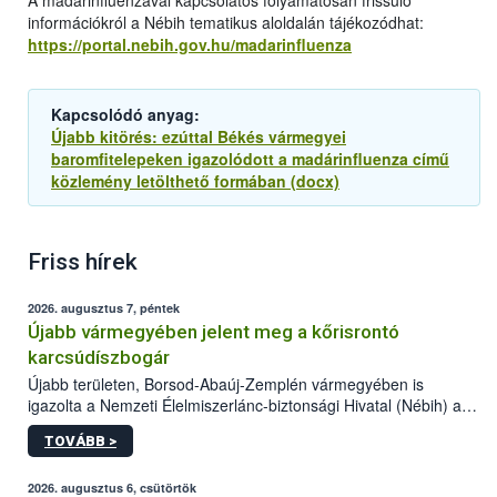
A madárinfluenzával kapcsolatos folyamatosan frissülő
információkról a Nébih tematikus aloldalán tájékozódhat:
https://portal.nebih.gov.hu/madarinfluenza
Kapcsolódó anyag:
Újabb kitörés: ezúttal Békés vármegyei
baromfitelepeken igazolódott a madárinfluenza című
közlemény letölthető formában (docx)
Friss hírek
2026. augusztus 7, péntek
Újabb vármegyében jelent meg a kőrisrontó
karcsúdíszbogár
Újabb területen, Borsod-Abaúj-Zemplén vármegyében is
igazolta a Nemzeti Élelmiszerlánc-biztonsági Hivatal (Nébih) a
kőrisrontó karcsúdíszbogár (Agrilus planipennis) jelenlétét. A
TOVÁBB >
kártevőt nem csak színcsapdában találták meg, de már fertőzött
fában is azonosították. A növényvédelmi szakemberek folytatják
az intenzív felderítést, emellett az intézkedéseket a szlovák
2026. augusztus 6, csütörtök