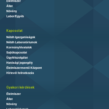
Élelmiszer
Állat
Növény
Labor/Egyéb
Kapcsolat
Nébih Igazgatóságok
Nébih Laboratóriumok
Kormányhivatalok
Sajtókapcsolat
Ügyfélszolgálat
Hatósági jogsegély
Élelmiszermentő Központ
Hírlevél feliratkozás
Gyakori kérdések
Élelmiszer
Állat
Növény
Laboratóriumok