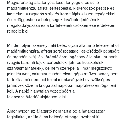
Magyarország állattenyésztését fenyegető és sújtó
madárinfluenza, afrikai sertéspestis, kiskérődzők pestise és
kiemelten a ragadós száj- és körömfájás állatbetegségekkel
összefüggésben a betegségek továbbterjedésének
megakadályozása és a kártételének csökkentése érdekében
rendelték el.
Minden olyan személyt, aki belép olyan állattartó telepre, ahol
madárinfluenzára, afrikai sertéspestisre, kiskérődzők pestisére
és ragadós száj- és körömfájásra fogékony állatokat tartanak
(vagyis baromfi fajok, sertésfélék, juh- és kecskefélék,
szarvasmarhafélék), de nem szerepel a - már megszokott -
jelenléti íven, valamint minden olyan gépjárművet, amely nem
tartozik a mindennapi telepi munkavégzéshez szükséges
járművek közé, a látogatási naplóban naprakészen rögzíteni
kell. A napló hiánytalan vezetéséért a
telepvezető/tartó/tulajdonos felel.
Amennyiben az állattartó nem tartja be a határozatban
foglaltakat, az illetékes hatóság bírságot szabhat ki.