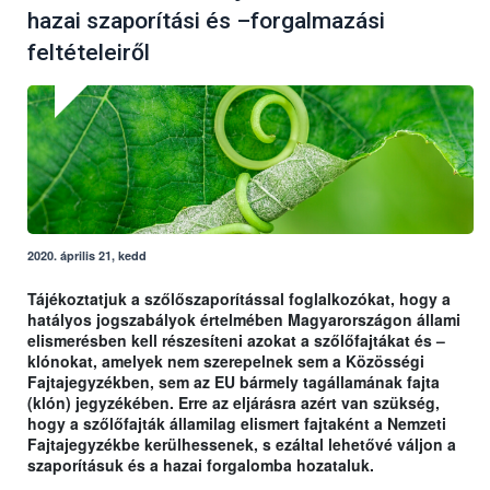
hazai szaporítási és –forgalmazási
feltételeiről
2020. április 21, kedd
Tájékoztatjuk a szőlőszaporítással foglalkozókat, hogy a
hatályos jogszabályok értelmében Magyarországon állami
elismerésben kell részesíteni azokat a szőlőfajtákat és –
klónokat, amelyek nem szerepelnek sem a Közösségi
Fajtajegyzékben, sem az EU bármely tagállamának fajta
(klón) jegyzékében. Erre az eljárásra azért van szükség,
hogy a szőlőfajták államilag elismert fajtaként a Nemzeti
Fajtajegyzékbe kerülhessenek, s ezáltal lehetővé váljon a
szaporításuk és a hazai forgalomba hozataluk.