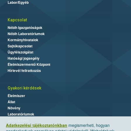
Labor/Egyéb
Kapcsolat
Nébih Igazgatóságok
Nébih Laboratóriumok
Kormányhivatalok
Sajtókapcsolat
Ügyfélszolgálat
Hatósági jogsegély
Élelmiszermentő Központ
Hírlevél feliratkozás
Gyakori kérdések
Élelmiszer
Állat
Növény
Laboratóriumok
Labor/Egyéb
Adatkezelési tájékoztatónkban
megismerheti, hogyan