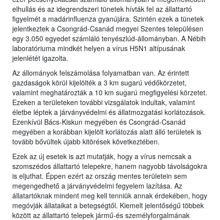
elhullás és az idegrendszeri tünetek hívták fel az állattartó
figyelmét a madárinfluenza gyanújára. Szintén ezek a tünetek
jelentkeztek a Csongrád-Csanád megyei Szentes településen
egy 3.050 egyedet számláló tenyészlúd-állományban. A Nébih
laboratóriuma mindkét helyen a vírus H5N1 altípusának
jelenlétét igazolta.
Az állományok felszámolása folyamatban van. Az érintett
gazdaságok körül kijelölték a 3 km sugarú védőkörzetet,
valamint meghatározták a 10 km sugarú megfigyelési körzetet.
Ezeken a területeken további vizsgálatok indultak, valamint
életbe léptek a járványvédelmi és állatmozgatási korlátozások.
Ezenkívül Bács-Kiskun megyében és Csongrád-Csanád
megyében a korábban kijelölt korlátozás alatt álló területek is
tovább bővültek újabb kitörések következtében.
Ezek az új esetek is azt mutatják, hogy a vírus nemcsak a
szomszédos állattartó telepekre, hanem nagyobb távolságokra
is eljuthat. Éppen ezért az ország mentes területein sem
megengedhető a járványvédelmi fegyelem lazítása. Az
állatartóknak mindent meg kell tenniük annak érdekében, hogy
megóvják állataikat a betegségtől. Kiemelt jelentőségű többek
között az állattartó telepek jármű-és személyforgalmának