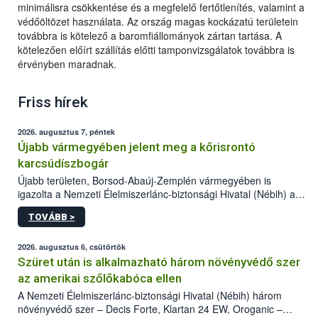
minimálisra csökkentése és a megfelelő fertőtlenítés, valamint a
védőöltözet használata. Az ország magas kockázatú területein
továbbra is kötelező a baromfiállományok zártan tartása. A
kötelezően előírt szállítás előtti tamponvizsgálatok továbbra is
érvényben maradnak.
Friss hírek
2026. augusztus 7, péntek
Újabb vármegyében jelent meg a kőrisrontó
karcsúdíszbogár
Újabb területen, Borsod-Abaúj-Zemplén vármegyében is
igazolta a Nemzeti Élelmiszerlánc-biztonsági Hivatal (Nébih) a
kőrisrontó karcsúdíszbogár (Agrilus planipennis) jelenlétét. A
TOVÁBB >
kártevőt nem csak színcsapdában találták meg, de már fertőzött
fában is azonosították. A növényvédelmi szakemberek folytatják
az intenzív felderítést, emellett az intézkedéseket a szlovák
2026. augusztus 6, csütörtök
hatósággal is összehangolják a terjedés megállítása érdekében.
Szüret után is alkalmazható három növényvédő szer
az amerikai szőlőkabóca ellen
A Nemzeti Élelmiszerlánc-biztonsági Hivatal (Nébih) három
növényvédő szer – Decis Forte, Klartan 24 EW, Oroganic –