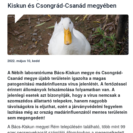
Kiskun és Csongrád-Csanád megyében
2022. május 10, kedd
A Nébih laboratóriuma Bács-Kiskun megye és Csongrád-
Csanád megye újabb területein igazolta a magas
patogenitású madárinfluenza vírus jelenlétét. A fertőzéssel
érintett állományok felszámolása folyamatban van. A
jelenlegi esetek azt bizonyítják, hogy a vírus nemcsak a
szomszédos állattartó telepekre, hanem nagyobb
távolságokra is eljuthat, ezért a járványvédelmi fegyelem
lazítása még az ország madárinfluenzától mentes területein
sem megengedett!
A Bács-Kiskun megyei Rém településén található, több mint 99
ezer pecsenyekacsát számláló állományban a megemelkedett