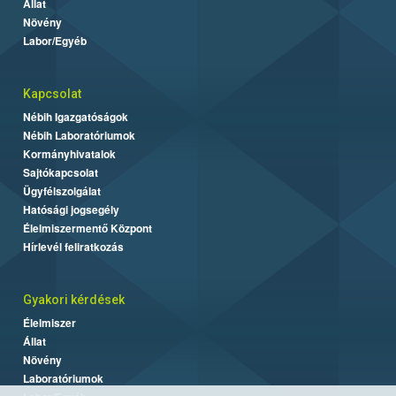
Állat
Növény
Labor/Egyéb
Kapcsolat
Nébih Igazgatóságok
Nébih Laboratóriumok
Kormányhivatalok
Sajtókapcsolat
Ügyfélszolgálat
Hatósági jogsegély
Élelmiszermentő Központ
Hírlevél feliratkozás
Gyakori kérdések
Élelmiszer
Állat
Növény
Laboratóriumok