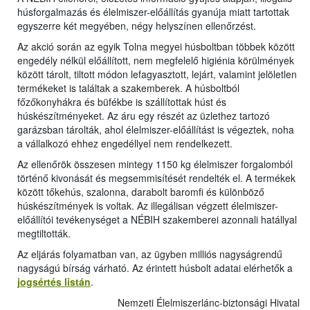
húsforgalmazás és élelmiszer-előállítás gyanúja miatt tartottak
egyszerre két megyében, négy helyszínen ellenőrzést.
Az akció során az egyik Tolna megyei húsboltban többek között
engedély nélkül előállított, nem megfelelő higiénia körülmények
között tárolt, tiltott módon lefagyasztott, lejárt, valamint jelöletlen
termékeket is találtak a szakemberek. A húsboltból
főzőkonyhákra és büfékbe is szállítottak húst és
húskészítményeket. Az áru egy részét az üzlethez tartozó
garázsban tárolták, ahol élelmiszer-előállítást is végeztek, noha
a vállalkozó ehhez engedéllyel nem rendelkezett.
Az ellenőrök összesen mintegy 1150 kg élelmiszer forgalomból
történő kivonását és megsemmisítését rendelték el. A termékek
között tőkehús, szalonna, darabolt baromfi és különböző
húskészítmények is voltak. Az illegálisan végzett élelmiszer-
előállítói tevékenységet a NÉBIH szakemberei azonnali hatállyal
megtiltották.
Az eljárás folyamatban van, az ügyben milliós nagyságrendű
nagyságú bírság várható. Az érintett húsbolt adatai elérhetők a
jogsértés listán
.
Nemzeti Élelmiszerlánc-biztonsági Hivatal