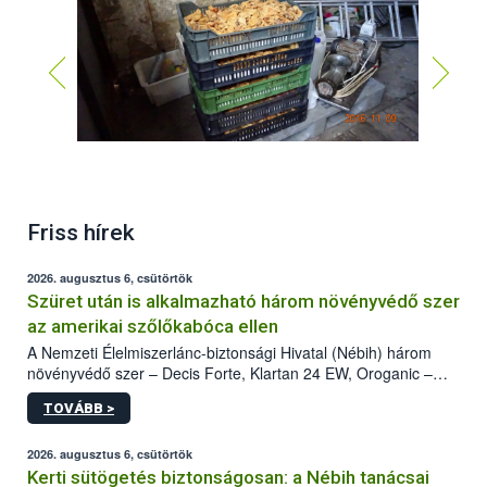
Friss hírek
2026. augusztus 6, csütörtök
Szüret után is alkalmazható három növényvédő szer
az amerikai szőlőkabóca ellen
A Nemzeti Élelmiszerlánc-biztonsági Hivatal (Nébih) három
növényvédő szer – Decis Forte, Klartan 24 EW, Oroganic –
engedélyokiratát módosította, így azok a szüretet követően,
TOVÁBB >
egészen a vesszőérettség (BBCH 91) stádiumáig
felhasználhatóak a szőlőben. A kiterjesztések célja, hogy a korai
érésű szőlőkben is legyen lehetőség a károsító elleni további
2026. augusztus 6, csütörtök
védekezésre. Az Oroganic készítmény kis kiszerelésben kiskerti
Kerti sütögetés biztonságosan: a Nébih tanácsai