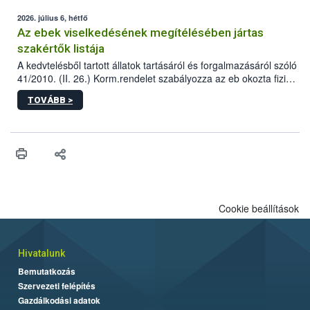
2026. július 6, hétfő
Az ebek viselkedésének megítélésében jártas
szakértők listája
A kedvtelésből tartott állatok tartásáról és forgalmazásáról szóló
41/2010. (II. 26.) Korm.rendelet szabályozza az eb okozta fizikai
sérülés, illetve ennek veszélye keletkezésekor felmerülő
TOVÁBB >
hatósági feladatokat, valamint a veszélyes eb tartását és annak
engedélyezését. Ezen eljárások során szükség esetén be kell
vonni az ebek viselkedésének megítélésében jártas szakértőt.
Cookie beállítások
Hivatalunk
Bemutatkozás
Szervezeti felépítés
Gazdálkodási adatok