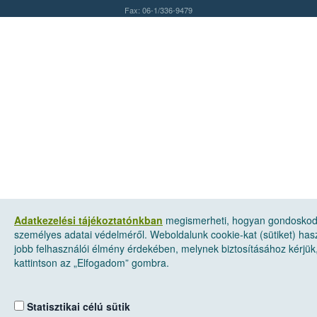
Fax: 06-1/336-9479
Adatkezelési tájékoztatónkban
megismerheti, hogyan gondosko
személyes adatai védelméről. Weboldalunk cookie-kat (sütiket) has
jobb felhasználói élmény érdekében, melynek biztosításához kérjük
kattintson az „Elfogadom” gombra.
Statisztikai célú sütik