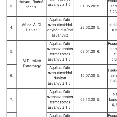
Pseu
Hatvan, Radnóti
ásványvíz 1,5 l
3.
01.05.2015.
aer
tér 19.
1 cf
Aquitas Zafír
86.sz. ALDI
szén-dioxiddal
nitri
4.
28.02.2015.
Hatvan
enyhén dúsított
0,
ásványvíz
Aquitas Zafír
Pseu
szénsavmentes
aer
5.
08.01.2016.
természetes
2
ásványvíz 1,5 l
cf
ALDI raktár
Biatorbágy
Aquitas Zafír
Pseu
szén-dioxiddal
6.
15.07.2015.
aer
dúsított
1 cf
ásványvíz 1,5 l
Aquitas Zafír
Nit
szénsavmentes
7.
02.12.2015.
konc
természetes
0,
ásványvíz 1,5 l
Aquitas Zafír
Pseu