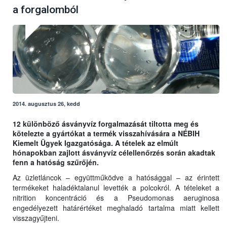
a forgalomból
2014. augusztus 26, kedd
12 különböző ásványvíz forgalmazását tiltotta meg és
kötelezte a gyártókat a termék visszahívására a NÉBIH
Kiemelt Ügyek Igazgatósága. A tételek az elmúlt
hónapokban zajlott ásványvíz célellenőrzés során akadtak
fenn a hatóság szűrőjén.
Az üzletláncok – együttműködve a hatósággal – az érintett
termékeket haladéktalanul levették a polcokról. A tételeket a
nitrition koncentráció és a Pseudomonas aeruginosa
engedélyezett határértéket meghaladó tartalma miatt kellett
visszagyűjteni.