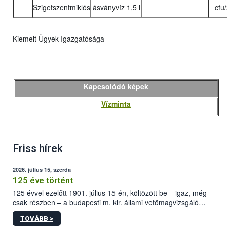
Szigetszentmiklós
ásványvíz 1,5 l
cfu
Kiemelt Ügyek Igazgatósága
Kapcsolódó képek
Vízminta
Friss hírek
2026. július 15, szerda
125 éve történt
125 évvel ezelőtt 1901. július 15-én, költözött be – igaz, még
csak részben – a budapesti m. kir. állami vetőmagvizsgáló
állomás a Kis Rókus utca 15. szám alatti, Czigler Győző által
TOVÁBB >
tervezett új épületébe.