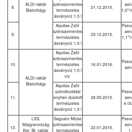
ALDI raktár
szénsavmentes
aer
8.
21.12.2015.
Biatorbágy
természetes
1,0*1
ásványvíz 1,5 l
Aquitas Zafír
Pseu
szénsavmentes
aer
9.
25.12.2015.
természetes
1,1*1
ásványvíz 1,5 l
Aquitas Zafír
szénsavmentes
Pseu
10.
természetes
16.01.2016.
aer
ásványvíz 1,5 l
víz
ALDI raktár
Biatorbágy
Aquitas Zafír
széndioxiddal
Pseu
11.
enyhén dúsított
28.05.2015.
aer
természetes
4 cf
ásványvíz 1,5 l
LIDL
Saguaro Mizse
Pseu
Magyarország
szénsavmentes
aer
12.
22.01.2016.
Ker. Bt. raktár
természetes
1