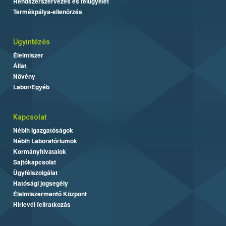
Rendszerszervezés és felügyelet
Termékpálya-ellenőrzés
Ügyintézés
Élelmiszer
Állat
Növény
Labor/Egyéb
Kapcsolat
Nébih Igazgatóságok
Nébih Laboratóriumok
Kormányhivatalok
Sajtókapcsolat
Ügyfélszolgálat
Hatósági jogsegély
Élelmiszermentő Központ
Hírlevél feliratkozás