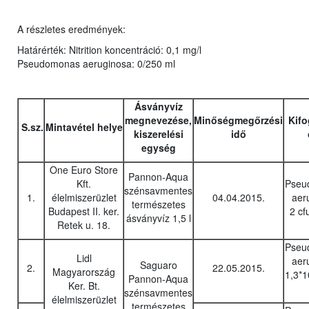
A részletes eredmények:
Határérték: Nitrition koncentráció: 0,1 mg/l
Pseudomonas aeruginosa: 0/250 ml
Ásványvíz
megnevezése,
Minőségmegőrzési
Kifo
S.sz.
Mintavétel helye
kiszerelési
idő
egység
One Euro Store
Pannon-Aqua
Kft.
Pseu
szénsavmentes
1.
élelmiszerüzlet
04.04.2015.
aer
természetes
Budapest II. ker.
2 cf
ásványvíz 1,5 l
Retek u. 18.
Pseu
Lidl
aer
Saguaro
2.
22.05.2015.
Magyarország
1,3*1
Pannon-Aqua
Ker. Bt.
szénsavmentes
élelmiszerüzlet
természetes