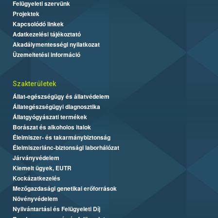
Felügyeleti szervünk
Projektek
Kapcsolódó linkek
Adatkezelési tájékoztató
Akadálymentességi nyilatkozat
Üzemeltetési információ
Szakterületek
Állat-egészségügy és állatvédelem
Állategészségügyi diagnosztika
Állatgyógyászati termékek
Borászat és alkoholos italok
Élelmiszer- és takarmánybiztonság
Élelmiszerlánc-biztonsági laborhálózat
Járványvédelem
Kiemelt ügyek, EUTR
Kockázatkezelés
Mezőgazdasági genetikai erőforrások
Növényvédelem
Nyilvántartási és Felügyeleti Díj