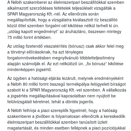
A Nébih szakemberei az élelmiszeripari beszállítókkal szemben
alkalmazott szerződéses feltételek teljesülését vizsgálták a
SPAR Magyarország Kft.-nél. Az ellenőrzés során
megállapították, hogy a vizsgálatra kiválasztott tíz beszállító
közül öttel szemben forgalmi cél kikötése nélkül terhelt ki ún.
„utólag kapott engedményt” az áruházlánc, összesen mintegy
75 millió forint értékben.
Az utólag fizetendő visszatérítés (bónusz) csak akkor felel meg
a törvényi előírásoknak, ha azt tényleges
forgalomnövekedésben megnyilvánuló többletteljesítmény
alapján számolják el. Az ezt nélkülöző ún. „fix bónusz” kikötése
mindenképpen jogsértő.
Az ügyben a hatósági eljárás lezárult, melynek eredményeként
a Nébih 80 millió forint összegű termékpálya-felügyeleti bírságot
szabott ki a SPAR Magyarország Kft.-vel szemben. A vállalkozás
a jogsértés megállapításával kapcsolatban nem nyújtott be
felülvizsgálati kérelmet, tehát a döntés jogerős.
A Nébih felhívja a piaci szereplők figyelmét, hogy a hatóság
szakemberei a jövőben is folyamatosan ellenőrzik a kereskedők
élelmiszeripari beszállítókkal szemben tanúsított üzleti
magatartását, és minden esetben fellépnek a piaci pozíciójukkal