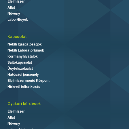
Élelmiszer
Állat
Növény
Labor/Egyéb
Kapcsolat
Nébih Igazgatóságok
Nébih Laboratóriumok
Kormányhivatalok
Sajtókapcsolat
Ügyfélszolgálat
Hatósági jogsegély
Élelmiszermentő Központ
Hírlevél feliratkozás
Gyakori kérdések
Élelmiszer
Állat
Növény