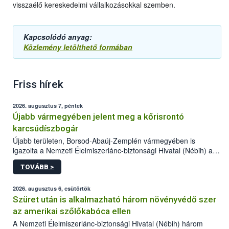
visszaélő kereskedelmi vállalkozásokkal szemben.
Kapcsolódó anyag:
Közlemény letölthető formában
Friss hírek
2026. augusztus 7, péntek
Újabb vármegyében jelent meg a kőrisrontó
karcsúdíszbogár
Újabb területen, Borsod-Abaúj-Zemplén vármegyében is
igazolta a Nemzeti Élelmiszerlánc-biztonsági Hivatal (Nébih) a
kőrisrontó karcsúdíszbogár (Agrilus planipennis) jelenlétét. A
TOVÁBB >
kártevőt nem csak színcsapdában találták meg, de már fertőzött
fában is azonosították. A növényvédelmi szakemberek folytatják
az intenzív felderítést, emellett az intézkedéseket a szlovák
2026. augusztus 6, csütörtök
hatósággal is összehangolják a terjedés megállítása érdekében.
Szüret után is alkalmazható három növényvédő szer
az amerikai szőlőkabóca ellen
A Nemzeti Élelmiszerlánc-biztonsági Hivatal (Nébih) három