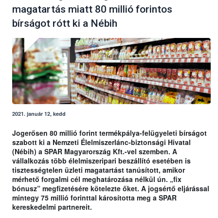
magatartás miatt 80 millió forintos
bírságot rótt ki a Nébih
2021. január 12, kedd
Jogerősen 80 millió forint termékpálya-felügyeleti bírságot
szabott ki a Nemzeti Élelmiszerlánc-biztonsági Hivatal
(Nébih) a SPAR Magyarország Kft.-vel szemben. A
vállalkozás több élelmiszeripari beszállító esetében is
tisztességtelen üzleti magatartást tanúsított, amikor
mérhető forgalmi cél meghatározása nélkül ún. „fix
bónusz” megfizetésére kötelezte őket. A jogsértő eljárással
mintegy 75 millió forinttal károsította meg a SPAR
kereskedelmi partnereit.