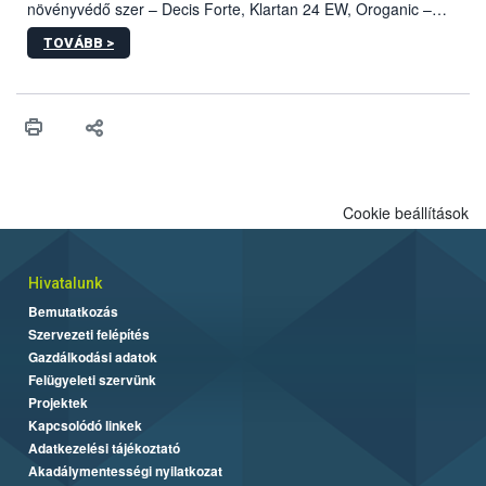
növényvédő szer – Decis Forte, Klartan 24 EW, Oroganic –
engedélyokiratát módosította, így azok a szüretet követően,
TOVÁBB >
egészen a vesszőérettség (BBCH 91) stádiumáig
felhasználhatóak a szőlőben. A kiterjesztések célja, hogy a korai
érésű szőlőkben is legyen lehetőség a károsító elleni további
védekezésre. Az Oroganic készítmény kis kiszerelésben kiskerti
felhasználók számára is elérhető és ökológiai termesztésben is
engedélyezett.
Cookie beállítások
Hivatalunk
Bemutatkozás
Szervezeti felépítés
Gazdálkodási adatok
Felügyeleti szervünk
Projektek
Kapcsolódó linkek
Adatkezelési tájékoztató
Akadálymentességi nyilatkozat