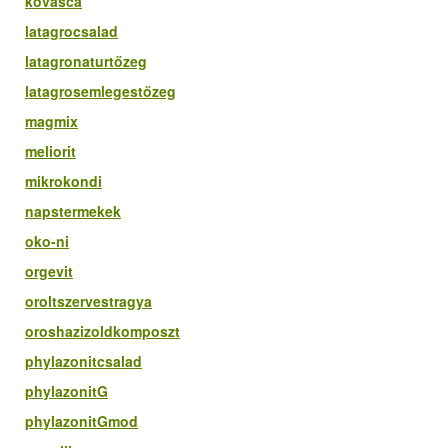
kovasca
latagrocsalad
latagronaturtőzeg
latagrosemlegestőzeg
magmix
meliorit
mikrokondi
napstermekek
oko-ni
orgevit
oroltszervestragya
oroshazizoldkomposzt
phylazonitcsalad
phylazonitG
phylazonitGmod