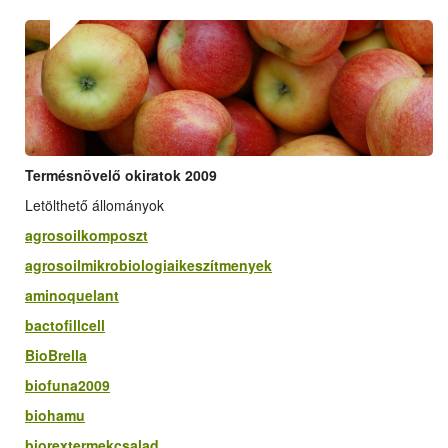
Termésnövelő okiratok 2009
Letölthető állományok
agrosoilkomposzt
agrosoilmikrobiologiaikeszítmenyek
aminoquelant
bactofillcell
BioBrella
biofuna2009
biohamu
biorextermekcsalad