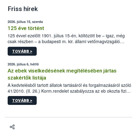
Friss hírek
2026. július 15, szerda
125 éve történt
125 évvel ezelőtt 1901. július 15-én, költözött be – igaz, még
csak részben – a budapesti m. kir. állami vetőmagvizsgáló
állomás a Kis Rókus utca 15. szám alatti, Czigler Győző által
TOVÁBB >
tervezett új épületébe.
2026. július 6, hétfő
Az ebek viselkedésének megítélésében jártas
szakértők listája
A kedvtelésből tartott állatok tartásáról és forgalmazásáról szóló
41/2010. (II. 26.) Korm.rendelet szabályozza az eb okozta fizikai
sérülés, illetve ennek veszélye keletkezésekor felmerülő
TOVÁBB >
hatósági feladatokat, valamint a veszélyes eb tartását és annak
engedélyezését. Ezen eljárások során szükség esetén be kell
vonni az ebek viselkedésének megítélésében jártas szakértőt.