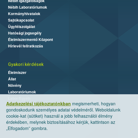
Nébih Igazgatóságok
Nébih Laboratóriumok
Kormányhivatalok
Sajtókapcsolat
Ügyfélszolgálat
Hatósági jogsegély
Élelmiszermentő Központ
Hírlevél feliratkozás
Gyakori kérdések
Élelmiszer
Állat
Növény
Laboratóriumok
Labor/Egyéb
Adatkezelési tájékoztatónkban
megismerheti, hogyan
gondoskodunk személyes adatai védelméről. Weboldalunk
cookie-kat (sütiket) használ a jobb felhasználói élmény
érdekében, melynek biztosításához kérjük, kattintson az
„Elfogadom” gombra.