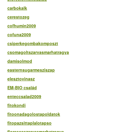
carbokalk
cerestozeg
cofhumin2009
cofuna2009
csiperkegombakomposzt
csomagoltszarvasmarhatragya
damisolmod
easternsugarmesziszap
elesztovinasz
EM-BIO család
enteccsalad2009
fitokondi
fitoonadagolostapoldatok
fitopazsittaplalotapso
florascaszarvasmarhatragya