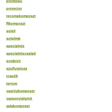
promilieu
protector
recompkomposzt
Rkomposzt
solsil
solsilmk
specialmix
specialmixcsalad
symbivit
szulfurplusz
tcap28
terrum
vasivizkomposzt
vazsonyialginit
zalakomposzt