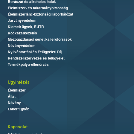
Borászat és alkoholos italok
Élelmiszer- és takarmánybiztonság
Élelmiszerlánc-biztonsági laborhálózat
Járványvédelem
Kiemelt ügyek, EUTR
Kockázatkezelés
Mezőgazdasági genetikai erőforrások
Növényvédelem
Nyilvántartási és Felügyeleti Díj
Rendszerszervezés és felügyelet
Termékpálya-ellenőrzés
Ügyintézés
Élelmiszer
Állat
Növény
Labor/Egyéb
Kapcsolat