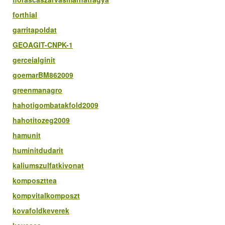
forthial
garritapoldat
GEOAGIT-CNPK-1
gerceialginit
goemarBM862009
greenmanagro
hahotigombatakfold2009
hahotitozeg2009
hamunit
huminitdudarit
kaliumszulfatkivonat
komposzttea
kompvitalkomposzt
kovafoldkeverek