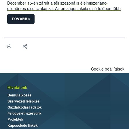
December 15-én zárult a téli szezonális élelmiszerlánc-
ellenőrzés első szakasza. Az országos akció első felében több
mint 1800 előállító- és forgalmazó helyet ellenőriztek a
szakemberek, figyelmeztetést és bírságot egyaránt 69
TOVÁBB >
alkalommal szabtak ki, utóbbit összesen 5,6 millió Ft értékben. A
megvizsgált élelmiszer tételek közül 1,6 tonnányi, kb. 2 millió Ft
értékű terméket kellett kivonni a forgalomból.
Cookie beállítások
Hivatalunk
Bemutatkozás
Szervezeti felépítés
Gazdálkodási adatok
Felügyeleti szervünk
Projektek
Kapcsolódó linkek