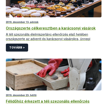
2019. december 13, péntek
Országszerte célkeresztben a karácsonyi vásárok
A téli szezonális élelmiszerlánc-ellenőrzés első hetében
országszerte az adventi és karácsonyi vásárokra, ünnepi
rendezvényekre és azok portékáira fókuszáltak az
élelmiszerlánc-biztonsági szakemberek. Eddig főként kisebb, az
TOVÁBB >
élelmiszerbiztonságot kevésbé veszélyeztető, zömében azonnal
orvosolható problémák kerültek felszínre. Néhány esetben
azonban súlyos higiéniai, jelölési és dokumentációs
hiányosságok is előfordultak, amelyek komolyabb szankciót – a
tevékenység felfüggesztését, bírság kiszabását – vonták maguk
után.
2019. december 23, hétfő
Félidőhöz érkezett a téli szezonális ellenőrzés