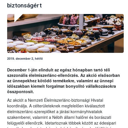
biztonságért
2019. december 2, hétfő
December 1-jén elindult az egész hónapban tartó téli
szezonális élelmiszerlánc-ellenőrzés. Az akció elsősorban
az ünnepekhez kötődő termékekre, valamint az ünnepi
időszakban kiemelt forgalmat bonyolító vállalkozásokra
összpontosít.
Az akciót a Nemzeti Élelmiszerlánc-biztonsági Hivatal
koordinálja. A célterületeknek megfelelően kiválasztott
élelmiszerlánc-szereplőket a járási kormányhivatalok
szakemberei, valamint a Nébih állami halőrei és borászati
felügyelői ellenőrzik. Idetartoznak többek között az édesipari