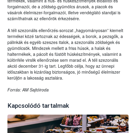
termékek, valamint a hús- és húskészítmények előállítói és
forgalmazói, de a zöldség-gyümölcs árusok, a piacok és
vásárok élelmiszer-forgalmazói, illetve vendéglátó standjai is
számíthatnak az ellenőrök érkezésére.
A téli szezonális ellenőrzés-sorozat „hagyományosan” kiemelt
termékei közé tartoznak az édességek, a borok, a pezsgők, a
pálinkák és egyéb szeszes italok, a szezonális zöldségek és
gyümölcsök. Mindezek mellett a friss húsok, a halak és
haltermékek, a pácolt és füstölt húskészítmények, valamint a
különféle virslik ellenőrzése sem marad el. A téli szezonális
akció december 31-ig tart. Legfőbb célja, hogy az ünnepi
időszakban is kizárólag biztonságos, jó minőségű élelmiszer
kerüljön a lakosság asztalára.
Forrás: AM Sajtóiroda
Kapcsolódó tartalmak