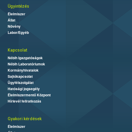
Ügyintézés
Élelmiszer
Állat
Növény
Labor/Egyéb
Kapcsolat
Nébih Igazgatóságok
Nébih Laboratóriumok
Kormányhivatalok
Sajtókapcsolat
Ügyfélszolgálat
Hatósági jogsegély
Élelmiszermentő Központ
Hírlevél feliratkozás
Gyakori kérdések
Élelmiszer