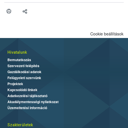
értékű terméket kellett kivonni a forgalomból.
Cookie beállítások
Hivatalunk
Bemutatkozás
Szervezeti felépítés
Gazdálkodási adatok
Felügyeleti szervünk
Projektek
Kapcsolódó linkek
Adatkezelési tájékoztató
Akadálymentességi nyilatkozat
Üzemeltetési információ
Szakterületek