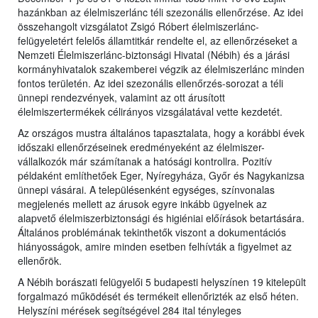
hazánkban az élelmiszerlánc téli szezonális ellenőrzése. Az idei
összehangolt vizsgálatot Zsigó Róbert élelmiszerlánc-
felügyeletért felelős államtitkár rendelte el, az ellenőrzéseket a
Nemzeti Élelmiszerlánc-biztonsági Hivatal (Nébih) és a járási
kormányhivatalok szakemberei végzik az élelmiszerlánc minden
fontos területén. Az idei szezonális ellenőrzés-sorozat a téli
ünnepi rendezvények, valamint az ott árusított
élelmiszertermékek célirányos vizsgálatával vette kezdetét.
Az országos mustra általános tapasztalata, hogy a korábbi évek
időszaki ellenőrzéseinek eredményeként az élelmiszer-
vállalkozók már számítanak a hatósági kontrollra. Pozitív
példaként említhetőek Eger, Nyíregyháza, Győr és Nagykanizsa
ünnepi vásárai. A településenként egységes, színvonalas
megjelenés mellett az árusok egyre inkább ügyelnek az
alapvető élelmiszerbiztonsági és higiéniai előírások betartására.
Általános problémának tekinthetők viszont a dokumentációs
hiányosságok, amire minden esetben felhívták a figyelmet az
ellenőrök.
A Nébih borászati felügyelői 5 budapesti helyszínen 19 kitelepült
forgalmazó működését és termékeit ellenőrizték az első héten.
Helyszíni mérések segítségével 284 ital tényleges