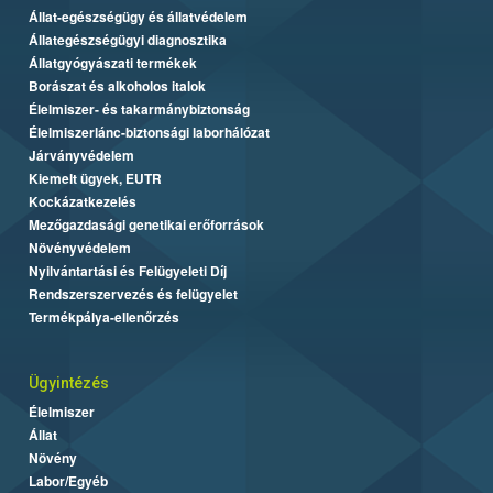
Állat-egészségügy és állatvédelem
Állategészségügyi diagnosztika
Állatgyógyászati termékek
Borászat és alkoholos italok
Élelmiszer- és takarmánybiztonság
Élelmiszerlánc-biztonsági laborhálózat
Járványvédelem
Kiemelt ügyek, EUTR
Kockázatkezelés
Mezőgazdasági genetikai erőforrások
Növényvédelem
Nyilvántartási és Felügyeleti Díj
Rendszerszervezés és felügyelet
Termékpálya-ellenőrzés
Ügyintézés
Élelmiszer
Állat
Növény
Labor/Egyéb