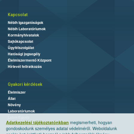
Kapcsolat
Nébih Igazgatóságok
Nébih Laboratóriumok
Kormányhivatalok
Sajtókapcsolat
Ügyfélszolgálat
Hatósági jogsegély
Élelmiszermentő Központ
Hírlevél feliratkozás
Gyakori kérdések
Élelmiszer
Állat
Növény
Laboratóriumok
Labor/Egyéb
Adatkezelési tájékoztatónkban
megismerheti, hogyan
gondoskodunk személyes adatai védelméről. Weboldalunk