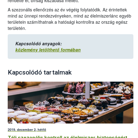
rendelte el, bírság kiszabása mellett.
A szezonális ellenőrzés az év végéig folytatódik. Az érintettek
mind az ünnepi rendezvényeken, mind az élelmiszerlánc egyéb
területein számíthatnak a hatósági kontrollra az ország egész
területén.
Kapcsolódó anyagok:
közlemény letölthető formában
Kapcsolódó tartalmak
2019. december 2, hétfő
Téli szezonális kontroll az élelmiszer-biztonságért