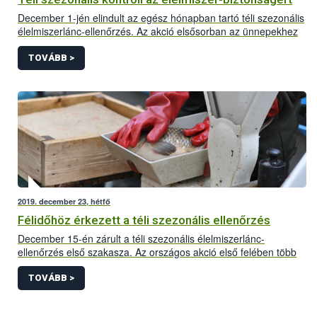
December 1-jén elindult az egész hónapban tartó téli szezonális
élelmiszerlánc-ellenőrzés. Az akció elsősorban az ünnepekhez
kötődő termékekre, valamint az ünnepi időszakban kiemelt
forgalmat bonyolító vállalkozásokra összpontosít.
TOVÁBB >
2019. december 23, hétfő
Félidőhöz érkezett a téli szezonális ellenőrzés
December 15-én zárult a téli szezonális élelmiszerlánc-
ellenőrzés első szakasza. Az országos akció első felében több
mint 1800 előállító- és forgalmazó helyet ellenőriztek a
szakemberek, figyelmeztetést és bírságot egyaránt 69
TOVÁBB >
alkalommal szabtak ki, utóbbit összesen 5,6 millió Ft értékben. A
megvizsgált élelmiszer tételek közül 1,6 tonnányi, kb. 2 millió Ft