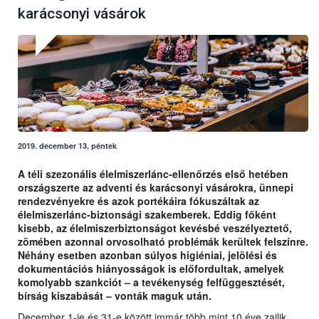
karácsonyi vásárok
2019. december 13, péntek
A téli szezonális élelmiszerlánc-ellenőrzés első hetében
országszerte az adventi és karácsonyi vásárokra, ünnepi
rendezvényekre és azok portékáira fókuszáltak az
élelmiszerlánc-biztonsági szakemberek. Eddig főként
kisebb, az élelmiszerbiztonságot kevésbé veszélyeztető,
zömében azonnal orvosolható problémák kerültek felszínre.
Néhány esetben azonban súlyos higiéniai, jelölési és
dokumentációs hiányosságok is előfordultak, amelyek
komolyabb szankciót – a tevékenység felfüggesztését,
bírság kiszabását – vonták maguk után.
December 1-je és 31-e között immár több mint 10 éve zajlik