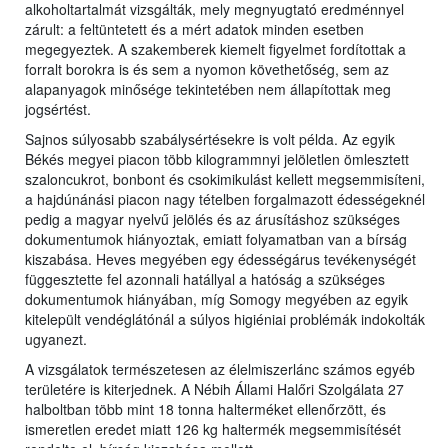
alkoholtartalmát vizsgálták, mely megnyugtató eredménnyel
zárult: a feltüntetett és a mért adatok minden esetben
megegyeztek. A szakemberek kiemelt figyelmet fordítottak a
forralt borokra is és sem a nyomon követhetőség, sem az
alapanyagok minősége tekintetében nem állapítottak meg
jogsértést.
Sajnos súlyosabb szabálysértésekre is volt példa. Az egyik
Békés megyei piacon több kilogrammnyi jelöletlen ömlesztett
szaloncukrot, bonbont és csokimikulást kellett megsemmisíteni,
a hajdúnánási piacon nagy tételben forgalmazott édességeknél
pedig a magyar nyelvű jelölés és az árusításhoz szükséges
dokumentumok hiányoztak, emiatt folyamatban van a bírság
kiszabása. Heves megyében egy édességárus tevékenységét
függesztette fel azonnali hatállyal a hatóság a szükséges
dokumentumok hiányában, míg Somogy megyében az egyik
kitelepült vendéglátónál a súlyos higiéniai problémák indokolták
ugyanezt.
A vizsgálatok természetesen az élelmiszerlánc számos egyéb
területére is kiterjednek. A Nébih Állami Halőri Szolgálata 27
halboltban több mint 18 tonna halterméket ellenőrzött, és
ismeretlen eredet miatt 126 kg haltermék megsemmisítését