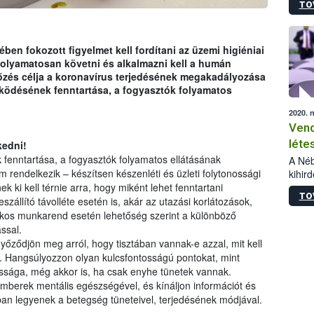
TO
idő. A
lehet
esetl
en fokozott figyelmet kell fordítani az üzemi higiéniai
folyamatosan követni és alkalmazni kell a humán
őzés célja a koronavírus terjedésének megakadályozása
működésének fenntartása, a fogyasztók folyamatos
2020. 
Vend
léte
kedni!
 fenntartása, a fogyasztók folyamatos ellátásának
inté
A Néb
 rendelkezik – készítsen készenléti és üzleti folytonossági
kihir
viss
közét
ek ki kell térnie arra, hogy miként lehet fenntartani
TO
legfo
szállító távolléte esetén is, akár az utazási korlátozások,
os munkarend esetén lehetőség szerint a különböző
ssal.
yőződjön meg arról, hogy tisztában vannak-e azzal, mit kell
n. Hangsúlyozzon olyan kulcsfontosságú pontokat, mint
ssága, még akkor is, ha csak enyhe tünetek vannak.
emberek mentális egészségével, és kínáljon információt és
ban legyenek a betegség tüneteivel, terjedésének módjával.