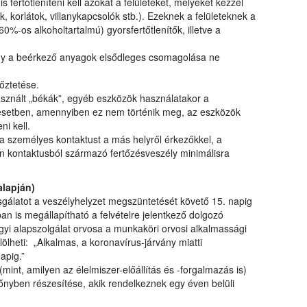
fertőtleníteni kell azokat a felületeket, melyeket kézzel
ek, korlátok, villanykapcsolók stb.). Ezeknek a felületeknek a
60%-os alkoholtartalmú) gyorsfertőtlenítők, illetve a
hogy a beérkező anyagok elsődleges csomagolása ne
őztetése.
sznált „békák”, egyéb eszközök használatakor a
i esetben, amennyiben ez nem történik meg, az eszközök
ni kell.
a személyes kontaktust a más helyről érkezőkkel, a
en kontaktusból származó fertőzésveszély minimálisra
alapján)
zsgálatot a veszélyhelyzet megszüntetését követő 15. napig
n is megállapítható a felvételre jelentkező dolgozó
yi alapszolgálat orvosa a munkaköri orvosi alkalmassági
ölheti: „Alkalmas, a koronavírus-járvány miatti
apig.”
int, amilyen az élelmiszer-előállítás és -forgalmazás is)
lőnyben részesítése, akik rendelkeznek egy éven belüli