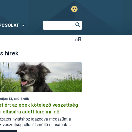
PCSOLAT
s hírek
május 13, csütörtök
t ért az ebek kötelező veszettség
i oltására adott türelmi idő
ozatos nyitáshoz igazodva megszűnt a
k veszettség elleni ismétlő oltásának
tására tavaly márciusban elrendelt türelmi