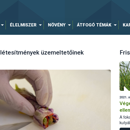
ÉLELMISZER
NÖVÉNY
ÁTFOGÓ TÉMÁK
KA
ó létesítmények üzemeltetőinek
Fris
2021. 
Vége
ellen
A fok
kutyá
beada