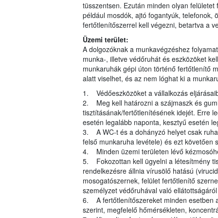
tüsszentsen. Ezután minden olyan felületet fe
például mosdók, ajtó fogantyúk, telefonok, ö
fertőtlenítőszerrel kell végezni, betartva a 
Üzemi terület:
A dolgozóknak a munkavégzéshez folyamato
munka-, illetve védőruhát és eszközöket kell
munkaruhák gépi úton történő fertőtlenítő 
alatt viselhet, és az nem lóghat ki a munkaru
1. Védőeszközöket a vállalkozás eljárásaiban
2. Meg kell határozni a szájmaszk és gum
tisztításának/fertőtlenítésének idejét. Erre
esetén legalább naponta, kesztyű esetén leg
3. A WC-t és a dohányzó helyet csak ruhacs
felső munkaruha levétele) és ezt követően sz
4. Minden üzemi területen lévő kézmosóhely
5. Fokozottan kell ügyelni a létesítmény 
rendelkezésre állnia vírusölő hatású (virucid
mosogatószernek, felület fertőtlenítő szerne
személyzet védőruhával való ellátottságáról
6. A fertőtlenítőszereket minden esetben a 
szerint, megfelelő hőmérsékleten, koncentrác