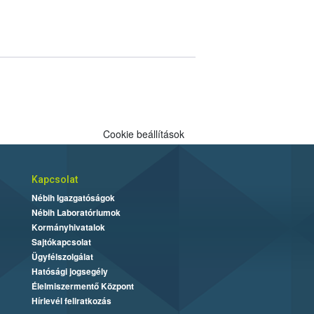
Cookie beállítások
Kapcsolat
Nébih Igazgatóságok
Nébih Laboratóriumok
Kormányhivatalok
Sajtókapcsolat
Ügyfélszolgálat
Hatósági jogsegély
Élelmiszermentő Központ
Hírlevél feliratkozás