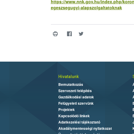
https://www.nnk.gov.hu/index.php/korona
egeszsegugyi-alapszolgaltatoknak
Hivatalunk
Bemutatkozás
Szervezeti felépítés
Gazdálkodási adatok
Felügyeleti szervünk
Projektek
Kapcsolódó linkek
Adatkezelési tájékoztató
Akadálymentességi nyilatkozat