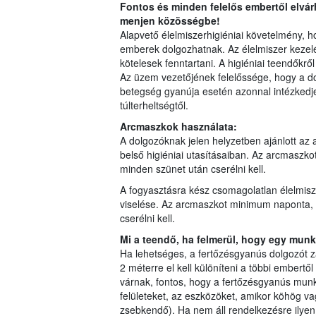
Fontos és minden felelős embertől elvárh
menjen közösségbe!
Alapvető élelmiszerhigiéniai követelmény, 
emberek dolgozhatnak. Az élelmiszer kezelé
kötelesek fenntartani. A higiéniai teendőkről 
Az üzem vezetőjének felelőssége, hogy a do
betegség gyanúja esetén azonnal intézkedjen
túlterheltségtől.
Arcmaszkok használata:
A dolgozóknak jelen helyzetben ajánlott az
belső higiéniai utasításaiban. Az arcmaszko
minden szünet után cserélni kell.
A fogyasztásra kész csomagolatlan élelmis
viselése. Az arcmaszkot minimum naponta, a
cserélni kell.
Mi a teendő, ha felmerül, hogy egy mun
Ha lehetséges, a fertőzésgyanús dolgozót z
2 méterre el kell különíteni a többi embertől
várnak, fontos, hogy a fertőzésgyanús mun
felületeket, az eszközöket, amikor köhög vag
zsebkendő). Ha nem áll rendelkezésre ilye