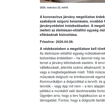
2020. március 23, hétfő
A koronavírus járvány megelőzése érdekéb
szabályok szigorú betartására, továbbá 
járványvédelmi intézkedéseket. A megel
mellett az élelmiszer-előállító egység 
ellátásának biztosítása.
Frissítve: 2020.04.09.
A védekezésben a megelőzésre kell töre
Az élelmiszer-előállító egység működésének
biztosítása érdekében – ha ilyennel még nem
tervet a járvány kitörésének esetére. A tervn
vállalkozását, jelentős számú alkalmazott, be
vagy a megbetegedések miatt. Több műszak
műszakok dolgozói ne érintkezzenek egymá
Kommunikáljon a dolgozókkal a tervről, és g
tenniük – vagy épp mit nem – a terv alapjá
például a munkától való távolmaradás fonto
Ügyeljen arra, hogy a terv foglalkozzon az 
támogatást. Fontos, hogy a dolgozók tisztá