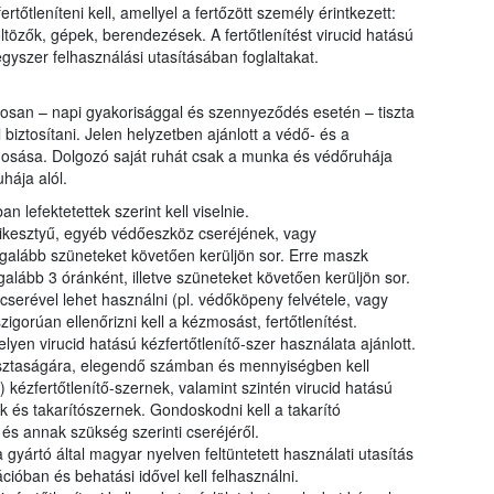
rtőtleníteni kell, amellyel a fertőzött személy érintkezett:
ltözők, gépek, berendezések. A fertőtlenítést virucid hatású
vegyszer felhasználási utasításában foglaltakat.
san – napi gyakorisággal és szennyeződés esetén – tiszta
 biztosítani. Jelen helyzetben ajánlott a védő- és a
mosása. Dolgozó saját ruhát csak a munka és védőruhája
hája alól.
 lefektetettek szerint kell viselnie.
ikesztyű, egyéb védőeszköz cseréjének, vagy
 legalább szüneteket követően kerüljön sor. Erre maszk
alább 3 óránként, illetve szüneteket követően kerüljön sor.
erével lehet használni (pl. védőköpeny felvétele, vagy
igorúan ellenőrizni kell a kézmosást, fertőtlenítést.
en virucid hatású kézfertőtlenítő-szer használata ajánlott.
tisztaságára, elegendő számban és mennyiségben kell
) kézfertőtlenítő-szernek, valamint szintén virucid hatású
k és takarítószernek. Gondoskodni kell a takarító
 és annak szükség szerinti cseréjéről.
gyártó által magyar nyelven feltüntetett használati utasítás
ióban és behatási idővel kell felhasználni.