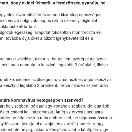
ató, hogy akinél felmerül a fertőzöttség gyanúja, ne
hogy élelmiszer-előállító üzemben kizárólag egészséges
sét végző dolgozók magas szintű személyi higiéniát
oktatást kell tartani.
lgozók egészségi állapotát fokozottan monitorozza és
, továbbá óvja őket a túlzott igénybevételtől és a
 arcmaszk viselése, akkor is, ha az nem szerepel az üzem
t minimum naponta, a kesztyűt legalább 3 óránként, illetve
zerek kezelésénél szükséges az arcmaszk és a gumikesztyű
 kesztyűt legalább 3 óránként, illetve minden szünet után
katárs koronavírus betegségben szenved?
árt helyiségben, például egy irodahelyiségben, de legalább
 és értesíteni kell háziorvosát. Amíg az orvosi utasításra
katárs ne érintkezzen más emberekkel, ne fogdossa össze a
y tüsszent takarja el a száját és az orrát (maszk, rongy,
n eldobható anyag, akkor a könyökhajlatába köhögjön vagy