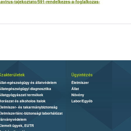
virus-tajekoztato/591-rendelkezes-a-foglalkozas-
Szakterületek
Ügyintézés
Állat-egészségügy és állatvédelem
Élelmiszer
Állategészségügyi diagnosztika
Állat
Állatgyógyászati termékek
Növény
Borászat és alkoholos italok
Labor/Egyéb
Élelmiszer- és takarmánybiztonság
Élelmiszerlánc-biztonsági laborhálózat
Járványvédelem
Kiemelt ügyek, EUTR