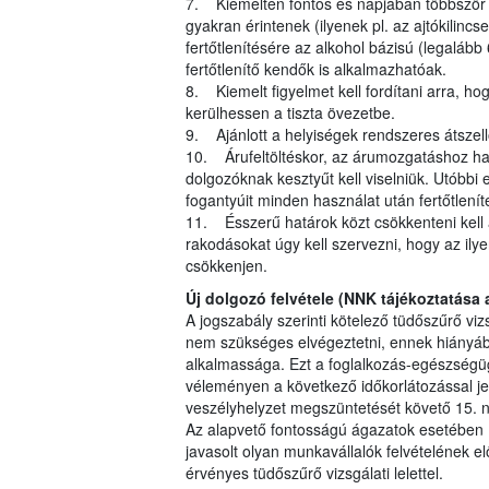
7. Kiemelten fontos és napjában többször is 
gyakran érintenek (ilyenek pl. az ajtókilincs
fertőtlenítésére az alkohol bázisú (legalább 
fertőtlenítő kendők is alkalmazhatóak.
8. Kiemelt figyelmet kell fordítani arra, 
kerülhessen a tiszta övezetbe.
9. Ajánlott a helyiségek rendszeres átszell
10. Árufeltöltéskor, az árumozgatáshoz ha
dolgozóknak kesztyűt kell viselniük. Utóbb
fogantyúit minden használat után fertőtleníte
11. Ésszerű határok közt csökkenteni kell 
rakodásokat úgy kell szervezni, hogy az ily
csökkenjen.
Új dolgozó felvétele (NNK tájékoztatása 
A jogszabály szerinti kötelező tüdőszűrő vi
nem szükséges elvégeztetni, ennek hiányába
alkalmassága. Ezt a foglalkozás-egészségüg
véleményen a következő időkorlátozással jel
veszélyhelyzet megszüntetését követő 15. n
Az alapvető fontosságú ágazatok esetében (m
javasolt olyan munkavállalók felvételének e
érvényes tüdőszűrő vizsgálati lelettel.