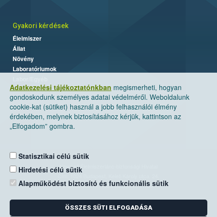
Gyakori kérdések
Élelmiszer
Állat
Növény
Laboratóriumok
Labor/Egyéb
Adatkezelési tájékoztatónkban
megismerheti, hogyan
gondoskodunk személyes adatai védelméről. Weboldalunk
cookie-kat (sütiket) használ a jobb felhasználói élmény
érdekében, melynek biztosításához kérjük, kattintson az
„Elfogadom” gombra.
Statisztikai célú sütik
Nemzeti Élelmiszerlánc-biztonsági Hivatal
Hirdetési célú sütik
Cím: 1024 Budapest, Keleti Károly utca. 24.
Alapműködést biztosító és funkcionális sütik
Levelezési cím: 1525 Budapest. Pf. 30.
ÖSSZES SÜTI ELFOGADÁSA
E-mail:
ugyfelszolgalat@nebih.gov.hu