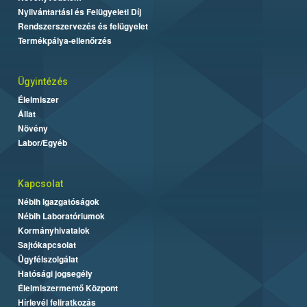
Nyilvántartási és Felügyeleti Díj
Rendszerszervezés és felügyelet
Termékpálya-ellenőrzés
Ügyintézés
Élelmiszer
Állat
Növény
Labor/Egyéb
Kapcsolat
Nébih Igazgatóságok
Nébih Laboratóriumok
Kormányhivatalok
Sajtókapcsolat
Ügyfélszolgálat
Hatósági jogsegély
Élelmiszermentő Központ
Hírlevél feliratkozás