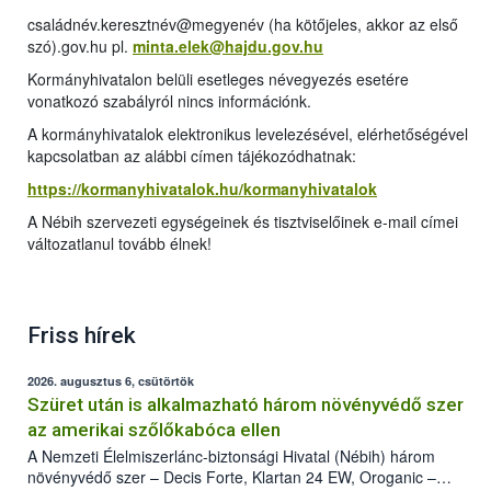
családnév.keresztnév@megyenév (ha kötőjeles, akkor az első
szó).gov.hu pl.
minta.elek@hajdu.gov.hu
Kormányhivatalon belüli esetleges névegyezés esetére
vonatkozó szabályról nincs információnk.
A kormányhivatalok elektronikus levelezésével, elérhetőségével
kapcsolatban az alábbi címen tájékozódhatnak:
https://kormanyhivatalok.hu/kormanyhivatalok
A Nébih szervezeti egységeinek és tisztviselőinek e-mail címei
változatlanul tovább élnek!
Friss hírek
2026. augusztus 6, csütörtök
Szüret után is alkalmazható három növényvédő szer
az amerikai szőlőkabóca ellen
A Nemzeti Élelmiszerlánc-biztonsági Hivatal (Nébih) három
növényvédő szer – Decis Forte, Klartan 24 EW, Oroganic –