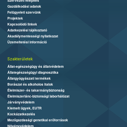
Szervezeti felépítés
Gazdálkodási adatok
Felügyeleti szervünk
Projektek
Kapcsolódó linkek
Adatkezelési tájékoztató
Akadálymentességi nyilatkozat
Üzemeltetési információ
Szakterületek
Állat-egészségügy és állatvédelem
Állategészségügyi diagnosztika
Állatgyógyászati termékek
Borászat és alkoholos italok
Élelmiszer- és takarmánybiztonság
Élelmiszerlánc-biztonsági laborhálózat
Járványvédelem
Kiemelt ügyek, EUTR
Kockázatkezelés
Mezőgazdasági genetikai erőforrások
Növényvédelem