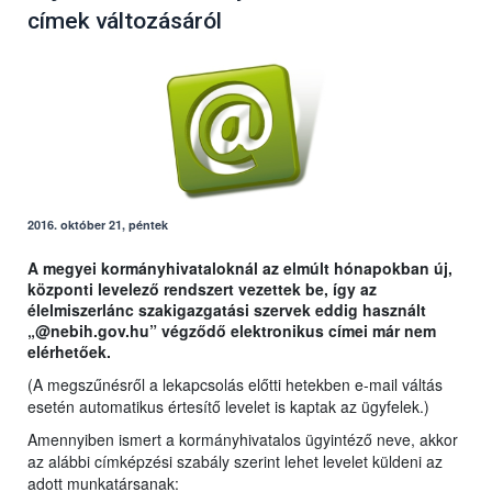
címek változásáról
2016. október 21, péntek
A megyei kormányhivataloknál az elmúlt hónapokban új,
központi levelező rendszert vezettek be, így az
élelmiszerlánc szakigazgatási szervek eddig használt
„@nebih.gov.hu” végződő elektronikus címei már nem
elérhetőek.
(A megszűnésről a lekapcsolás előtti hetekben e-mail váltás
esetén automatikus értesítő levelet is kaptak az ügyfelek.)
Amennyiben ismert a kormányhivatalos ügyintéző neve, akkor
az alábbi címképzési szabály szerint lehet levelet küldeni az
adott munkatársanak: