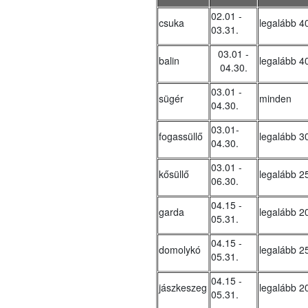
02.01 -
csuka
legalább 4
03.31.
03.01 -
balin
legalább 4
04.30.
03.01 -
sügér
minden
04.30.
03.01-
fogassüllő
legalább 3
04.30.
03.01 -
kősüllő
legalább 2
06.30.
04.15 -
garda
legalább 2
05.31.
04.15 -
domolykó
legalább 2
05.31.
04.15 -
jászkeszeg
legalább 2
05.31.