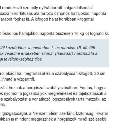
rendelkező személy nyilvántartott halgazdálkodási
arabszám-korlátozás alá tartozó őshonos halfajokból naponta
rabot foghat ki. A kifogott halat korábban kifogottal
t őshonos halfajokból naponta összesen 10 kg-ot fogható ki.
étől kezdődően, a november 1. és március 15. közötti
ok védelme érdekében szonár (halradar) használata a
si tevékenységhez tilos.
lről akadt hal megtartását és a szabályosan kifogott, 30 cm-
lítható a vízpartról.
zást hoznak a horgászat szabályozásában. Fontos, hogy a
ék nyomon a jogszabályok megjelenését és tájékoztassák a
tes szabályozást a vonatkozó jogszabályok tartalmazzák, az
iók.
igazgatóságai, a Nemzeti Élelmiszerlánc-biztonsági Hivatal
biakban is mindent megtesznek a horgászok minél szélesebb