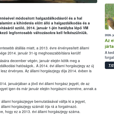
épüle
ntésével módosított halgazdálkodásról és a hal
valamint a kihirdetés előtt álló a halgazdálkodás és a
tásáról szóló, 2014. január 1-jén hatályba lépő VM
kező legfontosabb változásokra kell felkészülniük.
2026. j
Az e
járta
tesebb átállás miatt, a 2013. évre érvényesített állami
A kedv
ége 2014. január 31-ig meghosszabbításra került!
forga
tására december végén, január elején kötik meg a
Korm.
álkodási hatóságok.. A 2014. évi állami horgászjegy az új
TO
sérül
lesz érvényes. Az állami horgászjegy díja 2014. évben is
felme
veszé
Ezen 
2014. januárjában a jövő évi állami horgász jegyét, de az
vonni
egyet igen és már január elején horgászni szeretne, annak a
jártas
i állami horgászjegye bemutatásával váltja ki a jegyet,
állami horgászjegy számát írja rá a forgalmazó.
e, hogy ez a 2013. évi állami horgászjegy száma.