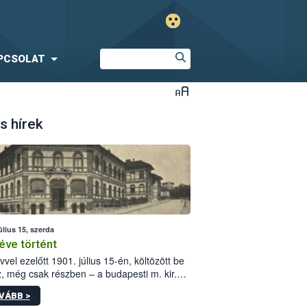
PCSOLAT
s hírek
úlius 15, szerda
éve történt
vvel ezelőtt 1901. július 15-én, költözött be
z, még csak részben – a budapesti m. kir.
i vetőmagvizsgáló állomás a Kis Rókus utca
VÁBB >
ám alatti, Czigler Győző által tervezett új