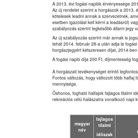
A 2013. évi fogási naplók érvényessége 201
Az új rendelet szerint a horgászok a 2013. é
kötelesek leadni annak a szervezetnek, amel
esetben igazolást kell kérni a leadásról) va
szabályozás szerint legkésőbb állami jegy vál
Az új szabályozás szerint már annak is jogsz
tehát 2014. február 28-a után adja le fogás
horgászjegyért kétszeresen díjat, 2014-ben 4
A fogási napló díja 200 Ft, díjmentesség fo
A horgászati tevékenységet érintő legfontos
Fontos változás, hogy változott több halfaj f
mennyisége.
Őshonos, fogható halfajok fajlagos tilalmi i
rekreációs célú halászatra vonatkozó napi 
fajlagos
magyar
tilalmi
név
időszak