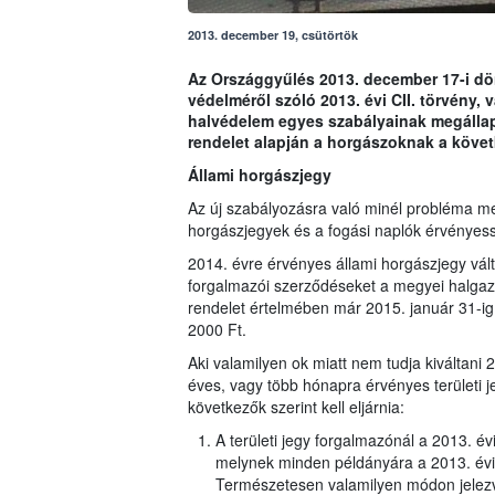
2013. december 19, csütörtök
Az Országgyűlés 2013. december 17-i dö
védelméről szóló 2013. évi CII. törvény, 
halvédelem egyes szabályainak megállapí
rendelet alapján a horgászoknak a követ
Állami horgászjegy
Az új szabályozásra való minél probléma men
horgászjegyek és a fogási naplók érvényess
2014. évre érvényes állami horgászjegy vál
forgalmazói szerződéseket a megyei halgazd
rendelet értelmében már 2015. január 31-ig 
2000 Ft.
Aki valamilyen ok miatt nem tudja kiváltani 
éves, vagy több hónapra érvényes területi j
következők szerint kell eljárnia:
A területi jegy forgalmazónál a 2013. év
melynek minden példányára a 2013. évi 
Természetesen valamilyen módon jelezv