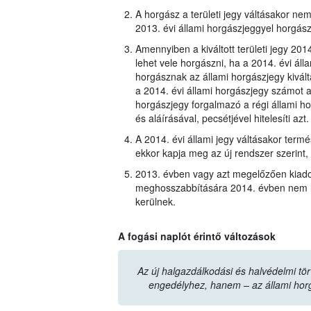
A horgász a területi jegy váltásakor nem 
2013. évi állami horgászjeggyel horgász
Amennyiben a kiváltott területi jegy 20
lehet vele horgászni, ha a 2014. évi áll
horgásznak az állami horgászjegy kiváltá
a 2014. évi állami horgászjegy számot a 
horgászjegy forgalmazó a régi állami ho
és aláírásával, pecsétjével hitelesíti azt.
A 2014. évi állami jegy váltásakor termé
ekkor kapja meg az új rendszer szerint, a
2013. évben vagy azt megelőzően kiado
meghosszabbítására 2014. évben nem le
kerülnek.
A fogási naplót érintő változások
Az új halgazdálkodási és halvédelmi tör
engedélyhez, hanem – az állami horg