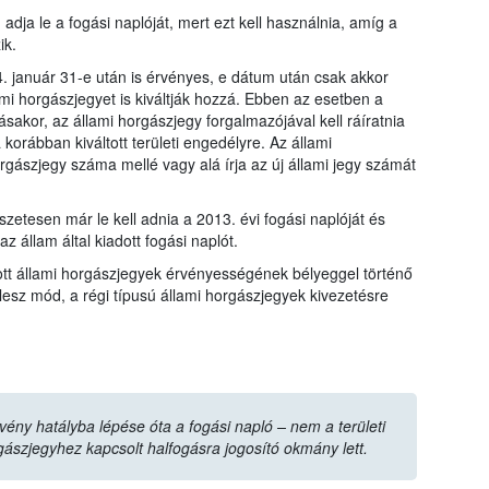
adja le a fogási naplóját, mert ezt kell használnia, amíg a
ik.
14. január 31-e után is érvényes, e dátum után csak akkor
ami horgászjegyet is kiváltják hozzá. Ebben az esetben a
sakor, az állami horgászjegy forgalmazójával kell ráíratnia
korábban kiváltott területi engedélyre. Az állami
rgászjegy száma mellé vagy alá írja az új állami jegy számát
szetesen már le kell adnia a 2013. évi fogási naplóját és
z állam által kiadott fogási naplót.
tt állami horgászjegyek érvényességének bélyeggel történő
sz mód, a régi típusú állami horgászjegyek kivezetésre
vény hatályba lépése óta a fogási napló – nem a területi
ászjegyhez kapcsolt halfogásra jogosító okmány lett.