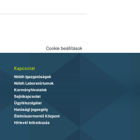
Cookie beállítások
Kapcsolat
Nébih Igazgatóságok
Nébih Laboratóriumok
Kormányhivatalok
Sajtókapcsolat
Ügyfélszolgálat
Hatósági jogsegély
Élelmiszermentő Központ
Hírlevél feliratkozás