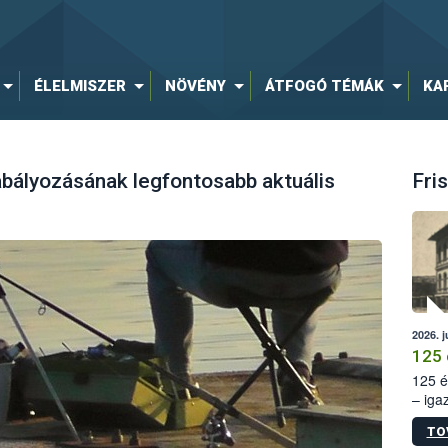
ÉLELMISZER
NÖVÉNY
ÁTFOGÓ TÉMÁK
KA
abályozásának legfontosabb aktuális
Fris
2026. j
125 
125 é
– iga
állam
TO
15. sz