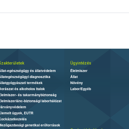
Szakterületek
Ügyintézés
Állat-egészségügy és állatvédelem
Élelmiszer
Állategészségügyi diagnosztika
Állat
Állatgyógyászati termékek
Növény
Borászat és alkoholos italok
Labor/Egyéb
Élelmiszer- és takarmánybiztonság
Élelmiszerlánc-biztonsági laborhálózat
Járványvédelem
Kiemelt ügyek, EUTR
Kockázatkezelés
Mezőgazdasági genetikai erőforrások