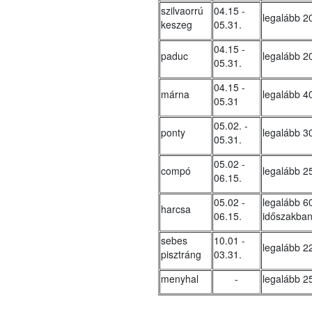
szilvaorrú
04.15 -
legalább 2
keszeg
05.31.
04.15 -
paduc
legalább 2
05.31.
04.15 -
márna
legalább 4
05.31
05.02. -
ponty
legalább 3
05.31.
05.02 -
compó
legalább 2
06.15.
05.02 -
legalább 60
harcsa
06.15.
időszakban
sebes
10.01 -
legalább 2
pisztráng
03.31.
menyhal
-
legalább 2