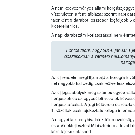
A nem kedvezményes állami horgászjeggyel 
vízterületen a fenti táblázat szerint napi d
fajonként 3 darabot, összesen legfeljebb 5 da
kicserélni tilos.
A napi darabszám-korlátozással nem érintet
Fontos tudni, hogy 2014. január 1-j
időszakokban a vermelő halállomány
halfogá
Az új rendelet megtiltja majd a horogra kívü
nél nagyobb hal pedig csak leölve lesz elszál
Az új jogszabályok még számos egyéb válto
horgászok és az egyesületi vezetők kövess
horgásztársakat. A jogi kötőerejű és részle
itt közöltek csak tájékoztató jellegű informác
A megyei kormányhivatalok földművelésügyi 
és a Vidékfejlesztési Minisztérium a továb
körű tájékoztatásáért.