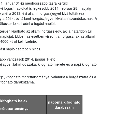
4. január 31-ig meghosszabbításra került!
vi fogási naplókat is legkésőbb 2014. február 28. napjáig
ynél a 2013. évi állami horgászjegyet kiváltották (ez
gy a 2014. évi állami horgászjegyet kiváltani szándékoznak. A
táskor le kell adni a fogási naplót.
erűen kiadható az állami horgászjegy, aki a határidőn túl,
i naplóját. Ebben az esetben viszont a horgásznak az állami
000 Ft-ot kell fizetnie.
gási napló esetében nincs.
abb változások 2014. január 1-jétől
ajlagos tilalmi időszaka, kifogható mérete és a napi kifogható
deje, kifogható mérettartománya, valamint a horgászatra és a
kifogható darabszáma.
kifogható halak
naponta kifogható
darabszám
mérettartománya